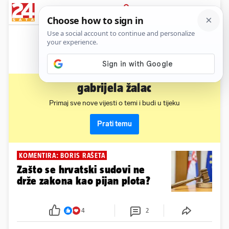
News
Show
Sport
Life&style
Video
Express
PRIJAVA
gabrijela žalac
Primaj sve nove vijesti o temi i budi u tijeku
Prati temu
KOMENTIRA: BORIS RAŠETA
Zašto se hrvatski sudovi ne
drže zakona kao pijan plota?
4
2