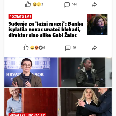
2
144
POZNATO IME
Suđenje za 'lažni muzej': Banka
isplatila novac unatoč blokadi,
direktor slao slike Gabi Žalac
6
16
HRVATSKE 'INOVACIJE'