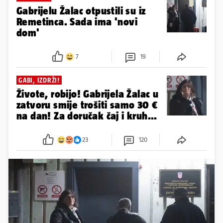
Gabrijelu Žalac otpustili su iz
Remetinca. Sada ima 'novi
dom'
7
19
GABI, IZDRŽI!
Živote, robijo! Gabrijela Žalac u
zatvoru smije trošiti samo 30 €
na dan! Za doručak čaj i kruh...
23
120