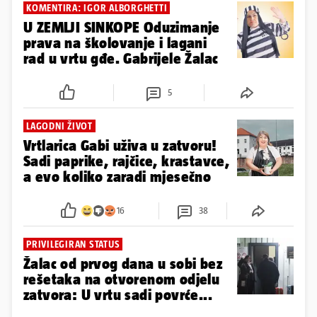
KOMENTIRA: IGOR ALBORGHETTI
U ZEMLJI SINKOPE Oduzimanje
prava na školovanje i lagani
rad u vrtu gđe. Gabrijele Žalac
5
LAGODNI ŽIVOT
Vrtlarica Gabi uživa u zatvoru!
Sadi paprike, rajčice, krastavce,
a evo koliko zaradi mjesečno
16
38
PRIVILEGIRAN STATUS
Žalac od prvog dana u sobi bez
rešetaka na otvorenom odjelu
zatvora: U vrtu sadi povrće...