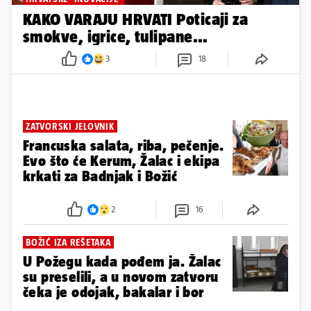
KAKO VARAJU HRVATI Poticaji za
smokve, igrice, tulipane...
3
18
ZATVORSKI JELOVNIK
Francuska salata, riba, pečenje.
Evo što će Kerum, Žalac i ekipa
krkati za Badnjak i Božić
2
16
BOŽIĆ IZA REŠETAKA
U Požegu kada pođem ja. Žalac
su preselili, a u novom zatvoru
čeka je odojak, bakalar i bor