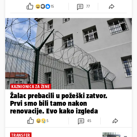
15
77
KAZNIONICA ZA ŽENE
Žalac prebacili u požeški zatvor.
Prvi smo bili tamo nakon
renovacije. Evo kako izgleda
5
45
TRANSFER