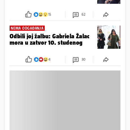
15
62
NEMA ODGAĐANJA
Odbili joj žalbu: Gabriela Žalac
mora u zatvor 10. studenog
4
30