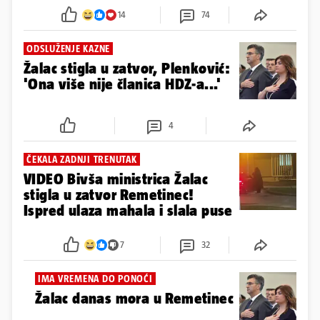
14
74
ODSLUŽENJE KAZNE
Žalac stigla u zatvor, Plenković:
'Ona više nije članica HDZ-a...'
4
ČEKALA ZADNJI TRENUTAK
VIDEO Bivša ministrica Žalac
stigla u zatvor Remetinec!
Ispred ulaza mahala i slala puse
7
32
IMA VREMENA DO PONOĆI
Žalac danas mora u Remetinec