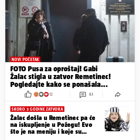
NOVI POČETAK
FOTO Pusa za oproštaj! Gabi
Žalac stigla u zatvor Remetinec!
Pogledajte kako se ponašala...
12
83
SKORO 3 GODINE ZATVORA
Žalac došla u Remetinec pa će
na iskupljenje u Požegu! Evo
što je na meniju i koje su
aktivnosti