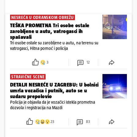
NESREĆA U ODRANSKOM OBREŽU
TEŠKA PROMETNA Tri osobe ostale
zarobljene u autu, vatrogasci ih
spašavali
Tri osobe ostale su zarobljene u autu, na terenu su
vatrogasci, Hitna pomoć i policija
3
12
STRAVIČNE SCENE
DETALJI NESREĆE U ZAGREBU: U bolnici
umrla vozačica i putnik, auto se u
sudaru prepolovio
Policija je objavila da je vozačici istekla prometna
dozvola i registracija na Mazdi
23
83