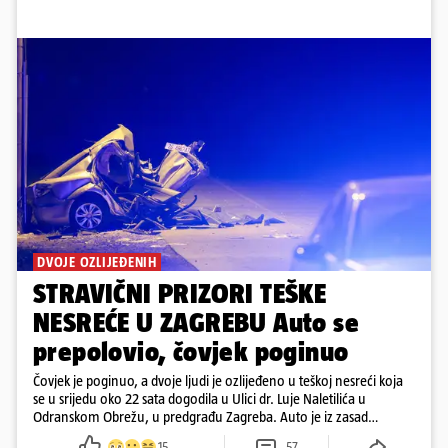
DVOJE OZLIJEĐENIH
STRAVIČNI PRIZORI TEŠKE
NESREĆE U ZAGREBU Auto se
prepolovio, čovjek poginuo
Čovjek je poginuo, a dvoje ljudi je ozlijeđeno u teškoj nesreći koja
se u srijedu oko 22 sata dogodila u Ulici dr. Luje Naletilića u
Odranskom Obrežu, u predgrađu Zagreba. Auto je iz zasad
neutvrđenih razloga sletio s kolnika, a od siline udara vozilo se
15
57