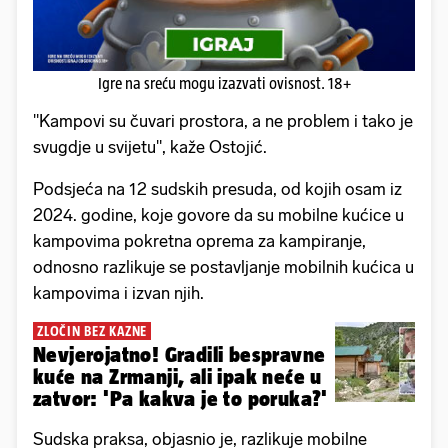
Igre na sreću mogu izazvati ovisnost. 18+
"Kampovi su čuvari prostora, a ne problem i tako je
svugdje u svijetu", kaže Ostojić.
Podsjeća na 12 sudskih presuda, od kojih osam iz
2024. godine, koje govore da su mobilne kućice u
kampovima pokretna oprema za kampiranje,
odnosno razlikuje se postavljanje mobilnih kućica u
kampovima i izvan njih.
ZLOČIN BEZ KAZNE
Nevjerojatno! Gradili bespravne
kuće na Zrmanji, ali ipak neće u
zatvor: 'Pa kakva je to poruka?'
Sudska praksa, objasnio je, razlikuje mobilne