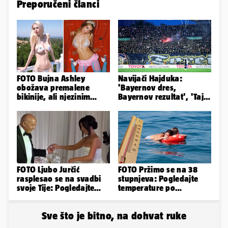
Preporučeni članci
FOTO Bujna Ashley
Navijači Hajduka:
obožava premalene
'Bayernov dres,
bikinije, ali njezinim
Bayernov rezultat', 'Taj
fanovima to uopće ne
igrač je sjajan, igra kao
smeta
Perišić'
FOTO Ljubo Jurčić
FOTO Pržimo se na 38
rasplesao se na svadbi
stupnjeva: Pogledajte
svoje Tije: Pogledajte
temperature po
kako je izgledalo
gradovima
vjenčanje...
Sve što je bitno, na dohvat ruke