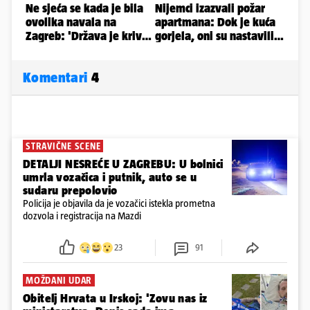
Komentari
4
STRAVIČNE SCENE
DETALJI NESREĆE U ZAGREBU: U bolnici
umrla vozačica i putnik, auto se u
sudaru prepolovio
Policija je objavila da je vozačici istekla prometna
dozvola i registracija na Mazdi
23
91
MOŽDANI UDAR
Obitelj Hrvata u Irskoj: 'Zovu nas iz