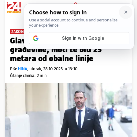
PRIJAVA
News
Komentari
4
ZAKON O PROSTORNOM UREĐENJU
Glavina: Mobilne kućice nisu
građevine, moći će biti 25
metara od obalne linije
Piše
HINA
,
utorak, 28.10.2025. u 13:10
Čitanje članka: 2 min