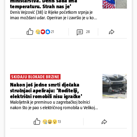
ministarstva. Denis sada ima
temperaturu. Strah nas je'
Denis Vejzović (38) iz Rijeke početkom srpnja je
imao moždani udar. Operiran je i završio je u komi.
Obitelj ga želi prebaciti u Hrvatsku, kažu kako
tamošnji liječnici ne vjeruju u oporavak: 'Imamo
21
28
72 sata'
SKIDAJU BLOKADE BRZINE
Nakon još jedne smrti dječaka
stručnjaci apeliraju: 'Roditelji,
električni romobili nisu igračke'
Maloljetnik je preminuo u zagrebačkoj bolnici
nakon što je pao s električnog romobila u Velikoj
Gorici. Liječnici: ‘Ozljede su sve jezivije’
13