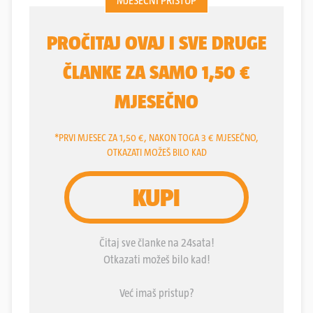
brod koji je počeo trunuti i prepun je mikrorupa, te
radili "selfije" radi vlastite zabave, ne razmišljajući
o mogućim opasnostima. A već je polako krenula i
nova turistrička sezona. Konačno su započeli
pripremni radovi za složenu fazu njegovog
uklanjanja, i to sam dan nakon posljednje objave
teksta u 24sata, prije petnaestak dana. Naime,
tegljač "Horoz" zajedno će sa potrebnom opremom
sudjelovati u postupku uklanjanja broda, i već je
stigao na poziciju, javilo je Ministarstvo mora,
prometa i infrastrukture. Ostala plovila kao i
početak same operacije podizanja i uklanjanja
broda također se očekuju. Inače, brod "Horoz"
specijaliziran je za spašavanje nasukanih plovila, a
izgrađen je 1978. godine. U Pulu je stigao iz
Turske.