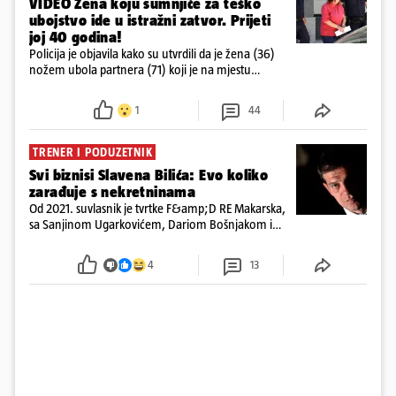
VIDEO Žena koju sumnjiče za teško
ubojstvo ide u istražni zatvor. Prijeti
joj 40 godina!
Policija je objavila kako su utvrdili da je žena (36)
nožem ubola partnera (71) koji je na mjestu
preminuo. Imala je 2,03 promila. U nedjelju su je
ispitali i poslali u istražni zatvor
1
44
TRENER I PODUZETNIK
Svi biznisi Slavena Bilića: Evo koliko
zarađuje s nekretninama
Od 2021. suvlasnik je tvrtke F&amp;D RE Makarska,
sa Sanjinom Ugarkovićem, Dariom Bošnjakom i
Dobrislavom Hrkaćem. Tvrtka je registrirana za
poslovanje nekretninama, a od osnutka nema
4
13
zaposlenih