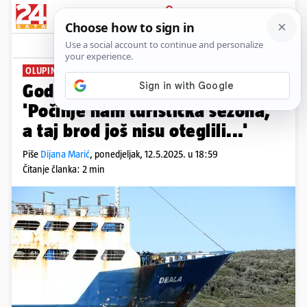
PRIJAVA
News
Komentari
5
OLUPINA U RAŠKOM ZALJEVU
PLUS+
Godinu dana nasukan u Istri:
'Počinje nam turistička sezona,
a taj brod još nisu oteglili...'
Piše
Dijana Marić
,
ponedjeljak, 12.5.2025. u 18:59
Čitanje članka: 2 min