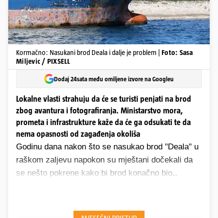
Kormačno: Nasukani brod Deala i dalje je problem |
Foto: Sasa
Miljevic / PIXSELL
Dodaj 24sata među omiljene izvore na Googleu
Lokalne vlasti strahuju da će se turisti penjati na brod
zbog avantura i fotografiranja. Ministarstvo mora,
prometa i infrastrukture kaže da će ga odsukati te da
nema opasnosti od zagađenja okoliša
Godinu dana nakon što se nasukao brod "Deala" u
raškom zaljevu napokon su mještani dočekali da
se nešto pokrene kako bi brod konačno bio
uklonjen. Već je cijeli slučaj postao izuzetno
opasan jer su, kako je ranije govorio načelnik
Općine Raša Leo Knapić, turisti dolazili na opasni