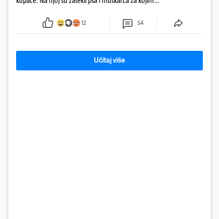
kupače. Na njoj su zatekli psa i muškarca za kojim
se od ranije trage. Muškarac je pružao otpor te su
ga uhitili, a psa je preuzeo komunalni redar
12
54
Učitaj više