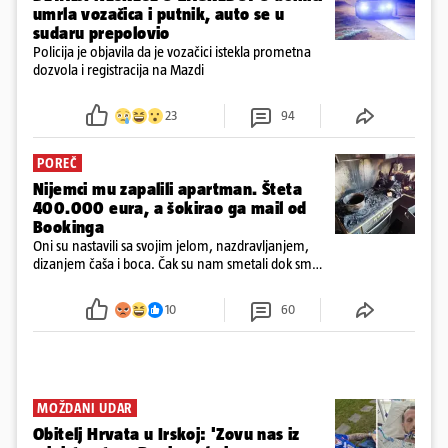
umrla vozačica i putnik, auto se u
sudaru prepolovio
Policija je objavila da je vozačici istekla prometna
dozvola i registracija na Mazdi
23
94
POREČ
Nijemci mu zapalili apartman. Šteta
400.000 eura, a šokirao ga mail od
Bookinga
Oni su nastavili sa svojim jelom, nazdravljanjem,
dizanjem čaša i boca. Čak su nam smetali dok smo
u panici kupili crijeva kako bismo pokušali ugasiti
požar, rekao je vlasnik
10
60
MOŽDANI UDAR
Obitelj Hrvata u Irskoj: 'Zovu nas iz