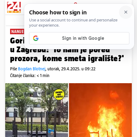
PRIJAVA
News
Komentari
0
NAMJERNO ZAPALJENO
Gorio tobogan u parku za djecu
u Zagrebu: 'To nam je pored
prozora, kome smeta igralište?'
Piše
Bogdan Blotnej
,
utorak, 29.4.2025. u 09:22
Čitanje članka: < 1 min