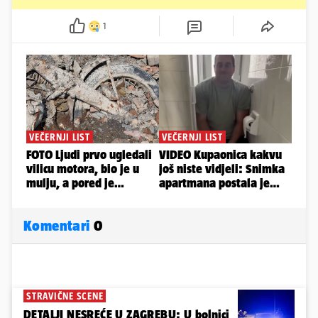
1
Komentari
0
STRAVIČNE SCENE
DETALJI NESREĆE U ZAGREBU: U bolnici