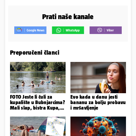
Prati naše kanale
Preporučeni članci
FOTO Jeste li čuli za
Evo kada u danu jesti
kupalište u Bubnjarcima?
bananu za bolju probavu
Mali slap, bistra Kupa,
i mršavljenje
šumski hlad - prava
idila!