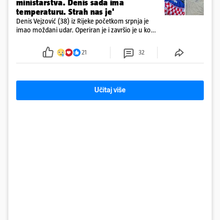
ministarstva. Denis sada ima
temperaturu. Strah nas je'
Denis Vejzović (38) iz Rijeke početkom srpnja je
imao moždani udar. Operiran je i završio je u komi.
Obitelj ga želi prebaciti u Hrvatsku, kažu kako
tamošnji liječnici ne vjeruju u oporavak: 'Imamo
21
32
72 sata'
Učitaj više