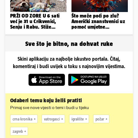
PRŽI OD ZORE U 6 sati
Što može poći po zlu?
već je 31 u Crikvenici,
Američki znanstvenici uz
Senju i Rabu. Stiže
pomoć umjetne
grmljavina, pljusak i
inteligencije stvorili nove
jaka bura
viruse
Sve što je bitno, na dohvat ruke
Skini aplikaciju za najbolje iskustvo portala. Čitaj,
komentiraj i budi uvijek u toku s najnovijim vijestima.
Odaberi temu koju želiš pratiti
Primaj sve nove vijesti o temi i budi u tijeku
crna kronika
vatrogasci
igralište
požar
zagreb