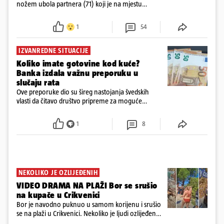
nožem ubola partnera (71) koji je na mjestu
preminuo. Imala je 2,03 promila. U nedjelju su je
ispitali i poslali u istražni zatvor
1
54
IZVANREDNE SITUACIJE
Koliko imate gotovine kod kuće?
Banka izdala važnu preporuku u
slučaju rata
Ove preporuke dio su šireg nastojanja švedskih
vlasti da čitavo društvo pripreme za moguće
posljedice vojnih ili kibernetičkih napada
1
8
NEKOLIKO JE OZLIJEĐENIH
VIDEO DRAMA NA PLAŽI Bor se srušio
na kupače u Crikvenici
Bor je navodno puknuo u samom korijenu i srušio
se na plaži u Crikvenici. Nekoliko je ljudi ozlijeđeno,
ali navodno se ne radi o težim ozljedama