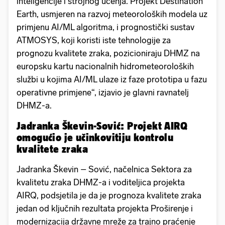
inteligencije i strojnog učenja. Projekt Destination
Earth, usmjeren na razvoj meteoroloških modela uz
primjenu AI/ML algoritma, i prognostički sustav
ATMOSYS, koji koristi iste tehnologije za
prognozu kvalitete zraka, pozicioniraju DHMZ na
europsku kartu nacionalnih hidrometeoroloških
službi u kojima AI/ML ulaze iz faze prototipa u fazu
operativne primjene“, izjavio je glavni ravnatelj
DHMZ-a.
Jadranka Škevin-Sović: Projekt AIRQ
omogućio je učinkovitiju kontrolu
kvalitete zraka
Jadranka Škevin – Sović, načelnica Sektora za
kvalitetu zraka DHMZ-a i voditeljica projekta
AIRQ, podsjetila je da je prognoza kvalitete zraka
jedan od ključnih rezultata projekta Proširenje i
modernizacija državne mreže za trajno praćenje