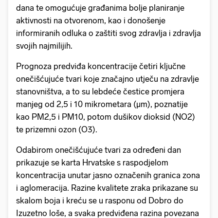
dana te omogućuje građanima bolje planiranje
aktivnosti na otvorenom, kao i donošenje
informiranih odluka o zaštiti svog zdravlja i zdravlja
svojih najmilijih.
Prognoza predviđa koncentracije četiri ključne
onečišćujuće tvari koje značajno utječu na zdravlje
stanovništva, a to su lebdeće čestice promjera
manjeg od 2,5 i 10 mikrometara (μm), poznatije
kao PM2,5 i PM10, potom dušikov dioksid (NO2)
te prizemni ozon (O3).
Odabirom onečišćujuće tvari za određeni dan
prikazuje se karta Hrvatske s raspodjelom
koncentracija unutar jasno označenih granica zona
i aglomeracija. Razine kvalitete zraka prikazane su
skalom boja i kreću se u rasponu od Dobro do
Izuzetno loše, a svaka predviđena razina povezana