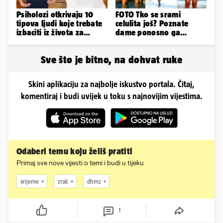
Psiholozi otkrivaju 10
FOTO Tko se srami
tipova ljudi koje trebate
celulita još? Poznate
izbaciti iz života za
dame ponosno ga
vlastito dobro
pokazuju pa slave svoje
obline
Sve što je bitno, na dohvat ruke
Skini aplikaciju za najbolje iskustvo portala. Čitaj,
komentiraj i budi uvijek u toku s najnovijim vijestima.
Odaberi temu koju želiš pratiti
Primaj sve nove vijesti o temi i budi u tijeku
vrijeme
zrak
dhmz
1