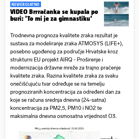
NEVJEROJATNO
VIDEO Brrračanka se kupala po
buri: 'To mi je za gimnastiku'
Trodnevna prognoza kvalitete zraka rezultat je
sustava za modeliranje zraka ATMOSYS (LIFE+),
posebno ugođenog za područje Hrvatske kroz
strukturni EU projekt AIRQ - Proširenje i
modernizacija državne mreže za trajno praćenje
kvalitete zraka. Razina kvalitete zraka za svaku
onečišćujuću tvar određuje se na temelju
prognoziranih koncentracija za određeni dan za
koje se računa srednja dnevna (24-satna)
koncentracija za PM2,5, PM10 i NO2 te
maksimalna dnevna osmosatna vrijednost O3.