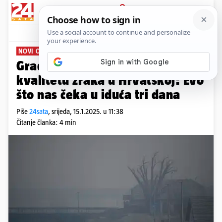
PRIJAVA
News
Komentari
1
NOVI OBLIK PROGNOZE
Građani će od sada moći vidjeti i
kvalitetu zraka u Hrvatskoj: Evo
što nas čeka u iduća tri dana
Piše
24sata
,
srijeda, 15.1.2025. u 11:38
Čitanje članka: 4 min