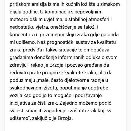
pritiskom emisija iz malih kućnih ložišta u zimskom
dijelu godine. U kombinaciji s nepovoljnim
meteorološkim uvjetima, u stabilnoj atmosferi i
nedostatku vjetra, onečišćenje se taloži i
koncentrira u prizemnom sloju zraka gdje ga onda
mi udišemo. Naš prognostički sustav za kvalitetu
zraka predviđa i takve situacije te omogućava
građanima donošenje informiranih odluka o svom
zdravlju“, rekao je Brzoja i pozvao građane da
redovito prate prognoze kvalitete zraka, ali i da
poduzimaju „male, često djelotvorne radnje u
svakodnevnom životu, poput manje upotrebe
vozila kad god je to moguće i podržavanje
inicijativa za čisti zrak. Zajedno možemo podići
svijest, smanjiti zagađenje i zaštititi zrak koji svi
udišemo“, zaključio je Brzoja.