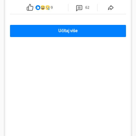
9
62
Učitaj više