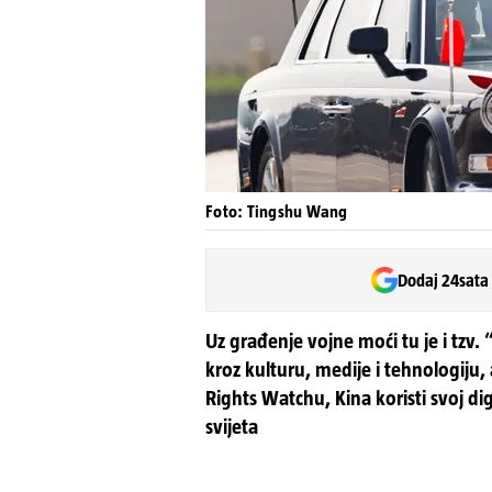
Foto: Tingshu Wang
Dodaj 24sata
Uz građenje vojne moći tu je i tzv.
kroz kulturu, medije i tehnologiju,
Rights Watchu, Kina koristi svoj digi
svijeta