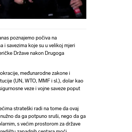
anas poznajemo počiva na
a i savezima koje su u velikoj mjeri
meričke Države nakon Drugoga
mokracije, međunarodne zakone i
itucije (UN, WTO, MMF i sl.), dolar kao
 sigurnosne veze i vojne saveze poput
ećima strateški radi na tome da ovaj
 nužno da ga potpuno sruši, nego da ga
ipolarnim, s većim prostorom za države
 središtu zapadnih centara moći.