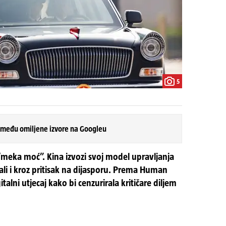
5
 među omiljene izvore na Googleu
 “meka moć”. Kina izvozi svoj model upravljanja
 ali i kroz pritisak na dijasporu. Prema Human
talni utjecaj kako bi cenzurirala kritičare diljem