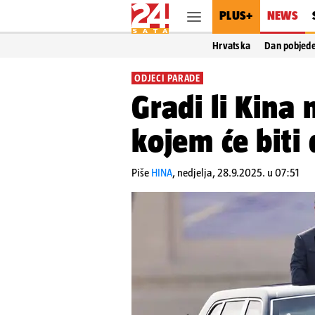
PLUS+
NEWS
Hrvatska
Dan pobjed
ODJECI PARADE
Gradi li Kina n
kojem će biti
Piše
HINA
,
nedjelja, 28.9.2025. u 07:51