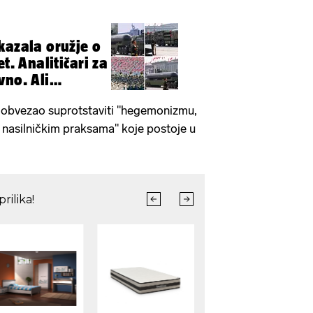
kazala oružje o
t. Analitičari za
vno. Ali
 obvezao suprotstaviti "hegemonizmu,
i nasilničkim praksama" koje postoje u