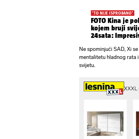
'TO NIJE ISPROBANO'
FOTO Kina je po
kojem bruji svije
24sata: Impresi
ugašeno
Ne spominjući SAD, Xi se
mentalitetu hladnog rata 
svijetu.