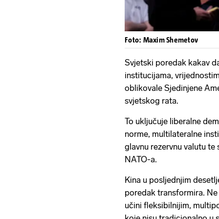
Foto: Maxim Shemetov
Svjetski poredak kakav d
institucijama, vrijednostim
oblikovale Sjedinjene A
svjetskog rata.
To uključuje liberalne de
norme, multilateralne inst
glavnu rezervnu valutu te
NATO-a.
Kina u posljednjim desetlj
poredak transformira. Ne
učini fleksibilnijim, mult
koje nisu tradicionalno u