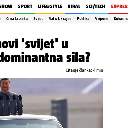
SHOW
SPORT
LIFE&STYLE
VIRAL
SCI/TECH
EXPRES
e
Crna kronika
Svijet
Rat u Ukrajini
Politika
Vrijeme
Kolumn
ovi 'svijet' u
 dominantna sila?
Čitanje članka: 4 min