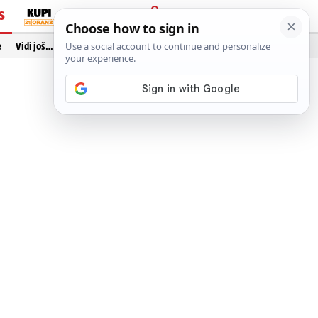
S
PRIJAVA
e
Vidi još…