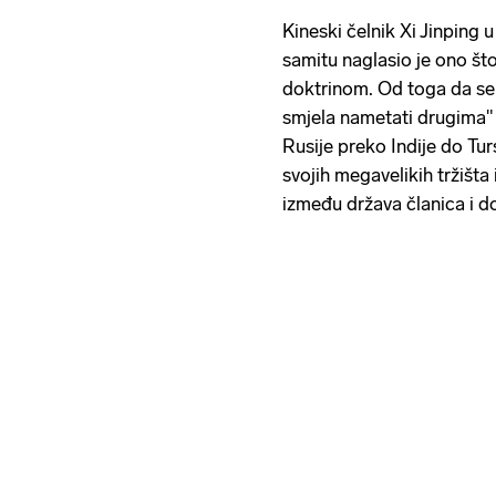
Kineski čelnik Xi Jinpin
samitu naglasio je ono št
doktrinom. Od toga da se 
smjela nametati drugima" 
Rusije preko Indije do Turs
svojih megavelikih tržiš
između država članica i do