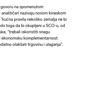
g u govoru na spomenutom
o analitičari nazivaju novom kineskom
"kućna pravila nekoliko zemalja ne bi
do toga da bi okupljeni u SCO-u, od
ke, "trebali iskoristiti snagu
ta i ekonomsku komplementarnost
datno olakšati trgovinu i ulaganja".