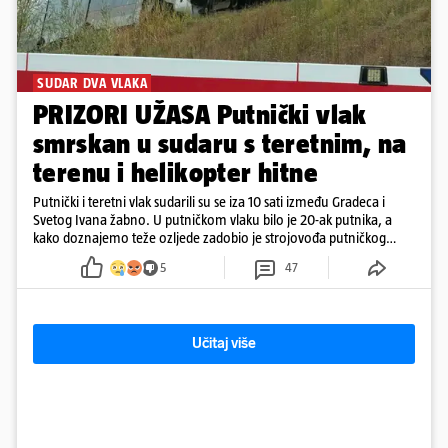
SUDAR DVA VLAKA
PRIZORI UŽASA Putnički vlak
smrskan u sudaru s teretnim, na
terenu i helikopter hitne
Putnički i teretni vlak sudarili su se iza 10 sati između Gradeca i
Svetog Ivana žabno. U putničkom vlaku bilo je 20-ak putnika, a
kako doznajemo teže ozljede zadobio je strojovođa putničkog
vlaka. Zatvoren je promet, a fotoreporteri Prigorskog objavili su
5
47
prve snimke s mjesta sudara
Učitaj više