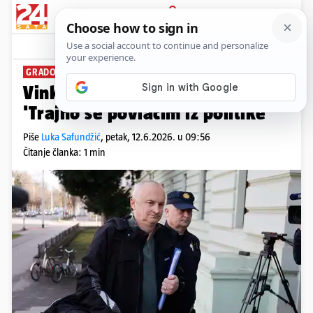
PRIJAVA
News
Komentari
55
GRADONAČELNIK NA DAN
Vinko Grgić podnio ostavku!
'Trajno se povlačim iz politike'
Piše
Luka Safundžić
,
petak, 12.6.2026. u 09:56
Čitanje članka: 1 min