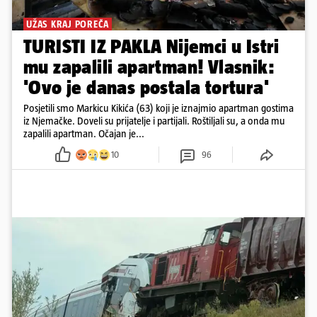
UŽAS KRAJ POREČA
TURISTI IZ PAKLA Nijemci u Istri
mu zapalili apartman! Vlasnik:
'Ovo je danas postala tortura'
Posjetili smo Markicu Kikića (63) koji je iznajmio apartman gostima
iz Njemačke. Doveli su prijatelje i partijali. Roštiljali su, a onda mu
zapalili apartman. Očajan je...
10
96