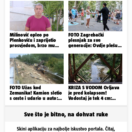
Milinović opleo po
FOTO Zagrebački
Plenkoviću i zaprijetio
plesnjak za sve
prosvjedom, brzo mu
generacije: Ovdje plešu
stigao odgovor građana
baš svi
Gospića
FOTO Užas kod
KRIZA S VODOM Orljava
Zemunika! Kamion sletio
je pred kolapsom!
s ceste i udario u auto:
Vodostaj je tek 4 cm:
'Drva su prekrila cestu...'
'Bunari su nam suhi, nije
dobro'
Sve što je bitno, na dohvat ruke
Skini aplikaciju za najbolje iskustvo portala. Čitaj,