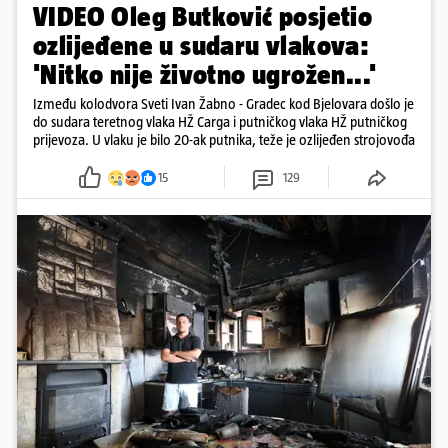
VIDEO Oleg Butković posjetio
ozlijeđene u sudaru vlakova:
'Nitko nije životno ugrožen...'
Između kolodvora Sveti Ivan Žabno - Gradec kod Bjelovara došlo je
do sudara teretnog vlaka HŽ Carga i putničkog vlaka HŽ putničkog
prijevoza. U vlaku je bilo 20-ak putnika, teže je ozlijeđen strojovođa
15
129