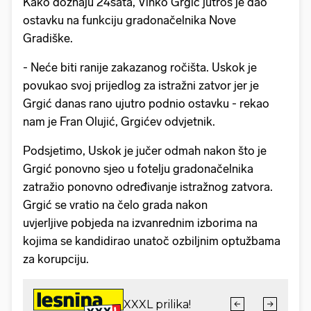
Kako doznaju 24sata, Vinko Grgić jutros je dao
ostavku na funkciju gradonačelnika Nove
Gradiške.
- Neće biti ranije zakazanog ročišta. Uskok je
povukao svoj prijedlog za istražni zatvor jer je
Grgić danas rano ujutro podnio ostavku - rekao
nam je Fran Olujić, Grgićev odvjetnik.
Podsjetimo, Uskok je jučer odmah nakon što je
Grgić ponovno sjeo u fotelju gradonačelnika
zatražio ponovno određivanje istražnog zatvora.
Grgić se vratio na čelo grada nakon
uvjerljive pobjeda na izvanrednim izborima na
kojima se kandidirao unatoč ozbiljnim optužbama
za korupciju.