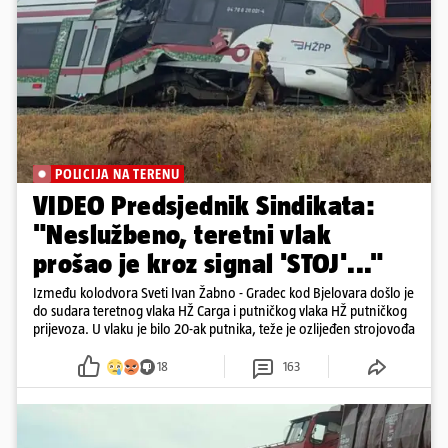
POLICIJA NA TERENU
VIDEO Predsjednik Sindikata:
"Neslužbeno, teretni vlak
prošao je kroz signal 'STOJ'..."
Između kolodvora Sveti Ivan Žabno - Gradec kod Bjelovara došlo je
do sudara teretnog vlaka HŽ Carga i putničkog vlaka HŽ putničkog
prijevoza. U vlaku je bilo 20-ak putnika, teže je ozlijeđen strojovođa
18
163