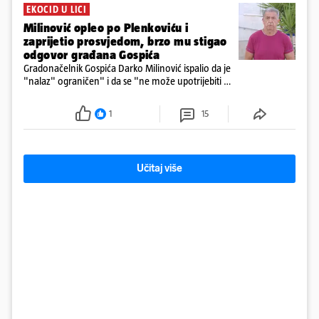
EKOCID U LICI
Milinović opleo po Plenkoviću i
zaprijetio prosvjedom, brzo mu stigao
odgovor građana Gospića
Gradonačelnik Gospića Darko Milinović ispalio da je
"nalaz" ograničen" i da se "ne može upotrijebiti za
sudske sporove". Građani Gospića ga podsjetili da
ga je naručio Uskok i da je dio spisa
1
15
Učitaj više