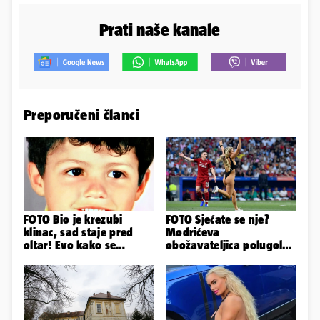
Prati naše kanale
Preporučeni članci
FOTO Bio je krezubi
FOTO Sjećate se nje?
klinac, sad staje pred
Modrićeva
oltar! Evo kako se
obožavateljica polugola
mijenjao jedan od
uletjela na finale LP. Evo
najvećih...
što radi danas