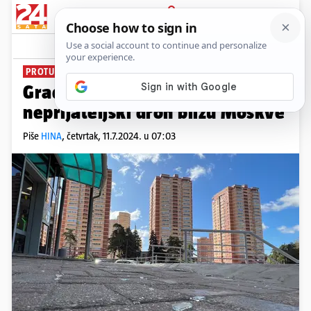
PRIJAVA
News
Komentari
0
PROTUZRAČNA OBRANA
Gradonačelnik: Uništili smo
neprijateljski dron blizu Moskve
Piše
HINA
,
četvrtak, 11.7.2024. u 07:03