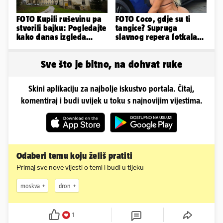
FOTO Kupili ruševinu pa
FOTO Coco, gdje su ti
stvorili bajku: Pogledajte
tangice? Supruga
kako danas izgleda
slavnog repera fotkala
dvorac u Zagorju
se ispred auta i pokazala
sve
Sve što je bitno, na dohvat ruke
Skini aplikaciju za najbolje iskustvo portala. Čitaj,
komentiraj i budi uvijek u toku s najnovijim vijestima.
Odaberi temu koju želiš pratiti
Primaj sve nove vijesti o temi i budi u tijeku
moskva
dron
1