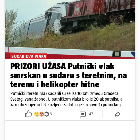
SUDAR DVA VLAKA
PRIZORI UŽASA Putnički vlak
smrskan u sudaru s teretnim, na
terenu i helikopter hitne
Putnički i teretni vlak sudarili su se iza 10 sati između Gradeca i
Svetog Ivana žabno. U putničkom vlaku bilo je 20-ak putnika, a
kako doznajemo teže ozljede zadobio je strojovođa putničkog
vlaka. Zatvoren je promet, a fotoreporteri Prigorskog objavili su
6
47
prve snimke s mjesta sudara