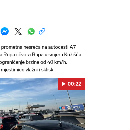
a prometna nesreća na autocesti A7
a Rupa i čvora Rupa u smjeru Križišća.
ograničenje brzine od 40 km/h.
jestimice vlažni i skliski.
00:22
Pokretanje videa...