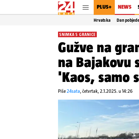
PLUS+
NEWS
Hrvatska
Dan pobjed
SNIMKA S GRANICE
Gužve na gran
na Bajakovu s
'Kaos, samo s
Piše
24sata
,
četvrtak, 2.1.2025. u 14:26