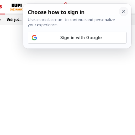
S
PRIJAVA
e
Vidi još…