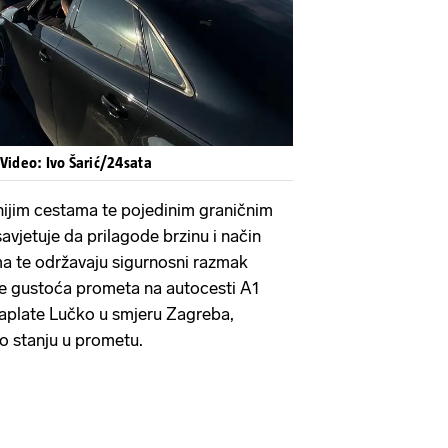
 Video: Ivo Šarić/24sata
nijim cestama te pojedinim graničnim
avjetuje da prilagode brzinu i način
ma te održavaju sigurnosni razmak
je gustoća prometa na autocesti A1
naplate Lučko u smjeru Zagreba,
i o stanju u prometu.