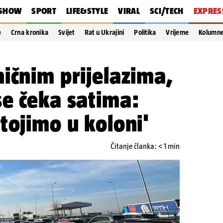
SHOW
SPORT
LIFE&STYLE
VIRAL
SCI/TECH
EXPRES
e
Crna kronika
Svijet
Rat u Ukrajini
Politika
Vrijeme
Kolumn
ičnim prijelazima,
e čeka satima:
tojimo u koloni'
Čitanje članka: < 1 min