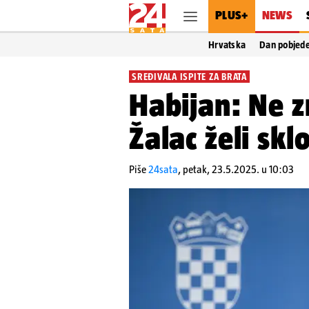
PLUS+
NEWS
Hrvatska
Dan pobjed
SREĐIVALA ISPITE ZA BRATA
Habijan: Ne z
Žalac želi sk
Piše
24sata
,
petak, 23.5.2025. u 10:03