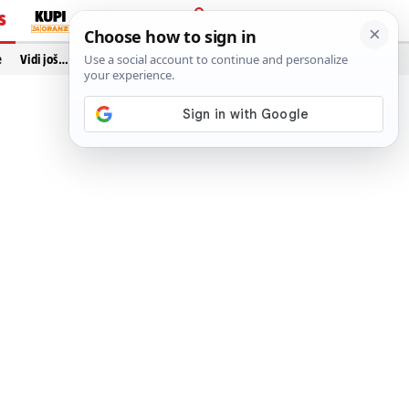
S
PRIJAVA
e
Vidi još…