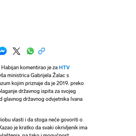
 Habijan komentirao je za
HTV
ša ministrica Gabrijela Žalac s
um kojim priznaje da je 2019. preko
laganje državnog ispita za svojeg
rad glavnog državnog odvjetnika Ivana
iobu vlasti i da stoga neće govoriti o
zao je kratko da svaki okrivljenik ima
ovlaštenja, pa tako i mogućnost