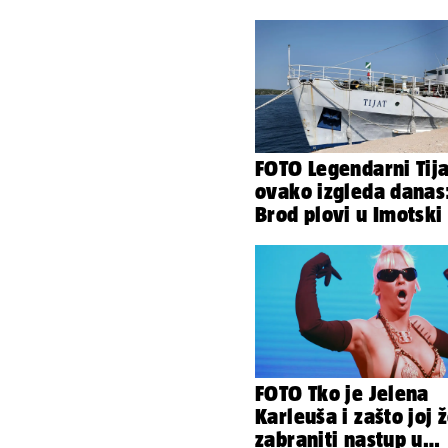
FOTO Legendarni Tija
ovako izgleda danas
Brod plovi u Imotski
samo 20.000 eura
FOTO Tko je Jelena
Karleuša i zašto joj 
zabraniti nastup u