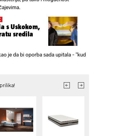
čajevima.
C
la s Uskokom,
ratu sredila
ao je da bi oporba sada upitala - "kud