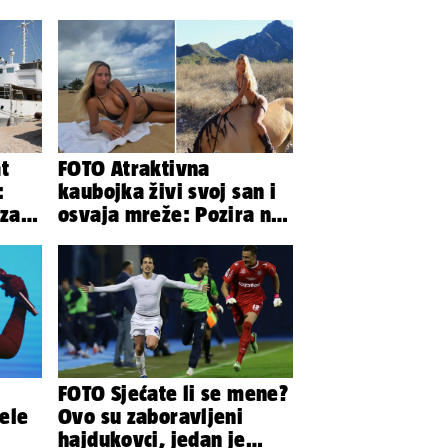
t
FOTO Atraktivna
:
kaubojka živi svoj san i
 za
osvaja mreže: Pozira na
konjima, nastupa na
rodeu...
FOTO Sjećate li se mene?
žele
Ovo su zaboravljeni
hajdukovci, jedan je