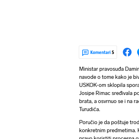
Komentari
5
Ministar pravosuđa Damir
navode o tome kako je biv
USKOK-om sklopila sporaz
Josipe Rimac sređivala po
brata, a osvrnuo se i na 
Turudića.
Poručio je da poštuje trod
konkretnim predmetima. Ka
pravo koristiti procesna 