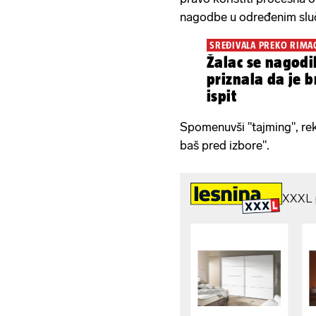
nagodbe u određenim slu
SREĐIVALA PREKO RIMA
Žalac se nagodi
priznala da je b
ispit
Spomenuvši "tajming", rek
baš pred izbore".