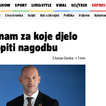
SHOW
SPORT
LIFE&STYLE
VIRAL
SCI/TECH
EXPRES
e
Crna kronika
Svijet
Rat u Ukrajini
Politika
Vrijeme
Kolumn
nam za koje djelo
lopiti nagodbu
Čitanje članka: < 1 min