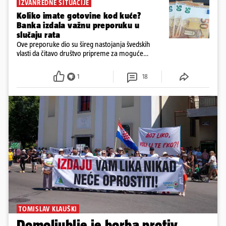
IZVANREDNE SITUACIJE
Koliko imate gotovine kod kuće?
Banka izdala važnu preporuku u
slučaju rata
Ove preporuke dio su šireg nastojanja švedskih
vlasti da čitavo društvo pripreme za moguće
posljedice vojnih ili kibernetičkih napada
1
18
TOMISLAV KLAUŠKI
Domoljublje je borba protiv