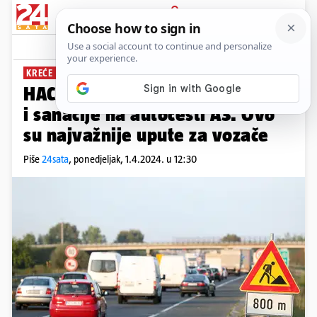
PRIJAVA
News
Komentari
3
KREĆE OD UTORKA
HAC: Sutra počinju veliki radovi
i sanacije na autocesti A3. Ovo
su najvažnije upute za vozače
Piše
24sata
,
ponedjeljak, 1.4.2024. u 12:30