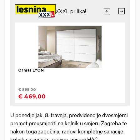
U ponedjeljak, 8. travnja, predviđeno je dvosmjerni
promet preusmjeriti na kolnik u smjeru Zagreba te
nakon toga započinju radovi kompletne sanacije
kolnika u smjeru Lipovca, navodi HAC.