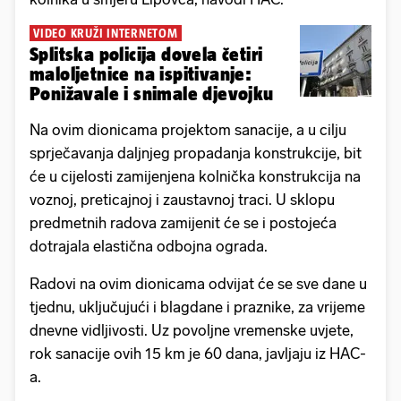
VIDEO KRUŽI INTERNETOM
Splitska policija dovela četiri
maloljetnice na ispitivanje:
Ponižavale i snimale djevojku
Na ovim dionicama projektom sanacije, a u cilju
sprječavanja daljnjeg propadanja konstrukcije, bit
će u cijelosti zamijenjena kolnička konstrukcija na
voznoj, preticajnoj i zaustavnoj traci. U sklopu
predmetnih radova zamijenit će se i postojeća
dotrajala elastična odbojna ograda.
Radovi na ovim dionicama odvijat će se sve dane u
tjednu, uključujući i blagdane i praznike, za vrijeme
dnevne vidljivosti. Uz povoljne vremenske uvjete,
rok sanacije ovih 15 km je 60 dana, javljaju iz HAC-
a.