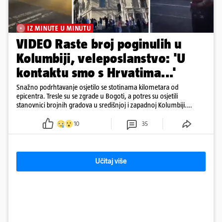
IZ MINUTE U MINUTU
VIDEO Raste broj poginulih u
Kolumbiji, veleposlanstvo: 'U
kontaktu smo s Hrvatima...'
Snažno podrhtavanje osjetilo se stotinama kilometara od
epicentra. Tresle su se zgrade u Bogoti, a potres su osjetili
stanovnici brojnih gradova u središnjoj i zapadnoj Kolumbiji.
Prema Reutersu, podrhtavanje je zabilježeno i u Venezueli.
10
35
Učitaj više