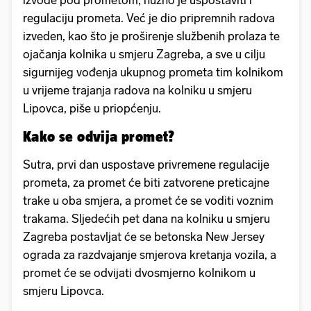
izvode pod prometom, nužno je uspostaviti i
regulaciju prometa. Već je dio pripremnih radova
izveden, kao što je proširenje službenih prolaza te
ojačanja kolnika u smjeru Zagreba, a sve u cilju
sigurnijeg vođenja ukupnog prometa tim kolnikom
u vrijeme trajanja radova na kolniku u smjeru
Lipovca, piše u priopćenju.
Kako se odvija promet?
Sutra, prvi dan uspostave privremene regulacije
prometa, za promet će biti zatvorene preticajne
trake u oba smjera, a promet će se voditi voznim
trakama. Sljedećih pet dana na kolniku u smjeru
Zagreba postavljat će se betonska New Jersey
ograda za razdvajanje smjerova kretanja vozila, a
promet će se odvijati dvosmjerno kolnikom u
smjeru Lipovca.