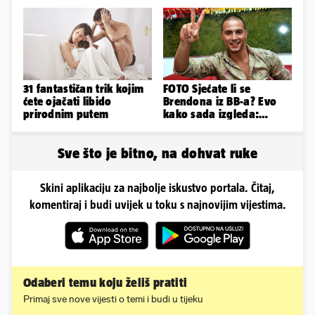
društvo kroz ljetne
poluprozirnom
vrućine
kombinezonu
31 fantastičan trik kojim
FOTO Sjećate li se
ćete ojačati libido
Brendona iz BB-a? Evo
prirodnim putem
kako sada izgleda:
'Operacije su mi uništile
lice...'
Sve što je bitno, na dohvat ruke
Skini aplikaciju za najbolje iskustvo portala. Čitaj,
komentiraj i budi uvijek u toku s najnovijim vijestima.
Odaberi temu koju želiš pratiti
Primaj sve nove vijesti o temi i budi u tijeku