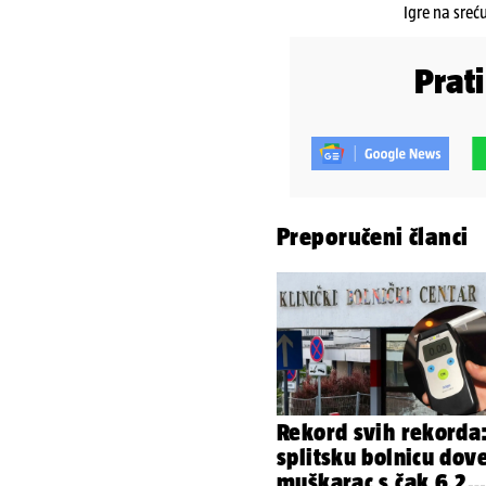
Igre na sreć
Prat
Preporučeni članci
Rekord svih rekorda
splitsku bolnicu dov
muškarac s čak 6,2