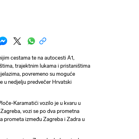
ijim cestama te na autocesti A1,
ištima, trajektnim lukama i pristaništima
rijelazima, povremeno su moguće
o je u nedjelju predvečer Hrvatski
oče-Karamatići vozilo je u kvaru u
u Zagreba, vozi se po dva prometna
ća prometa između Zagreba i Zadra u