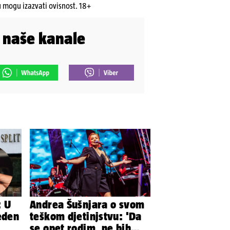
u mogu izazvati ovisnost. 18+
i naše kanale
: U
Andrea Šušnjara o svom
eden
teškom djetinjstvu: 'Da
se opet rodim, ne bih