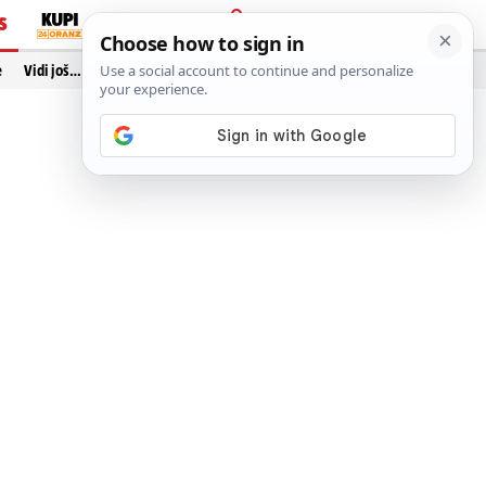
S
PRIJAVA
e
Vidi još…