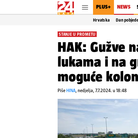
PLUS+
NEWS
Hrvatska
Dan pobjed
STANJE U PROMETU
HAK: Gužve na
lukama i na g
moguće kolone
Piše
HINA
,
nedjelja, 7.7.2024. u 18:48