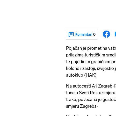
Komentari
0
Pojačan je promet na važn
prilazima turističkim sred
te pojedinim graničnim p
kolone i zastoji, izvijesti
autoklub (HAK).
Na autocesti A1 Zagreb-Pl
tunelu Sveti Rok u smjer
traka; povećana je gusto
smjeru Zagreba-