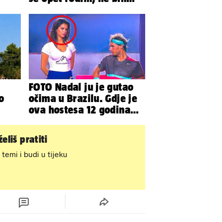
rvi!
odabrala istu obitelj...'
FOTO Nadal ju je gutao
o
očima u Brazilu. Gdje je
ova hostesa 12 godina
poslije i kako izgleda?
eliš pratiti
 temi i budi u tijeku