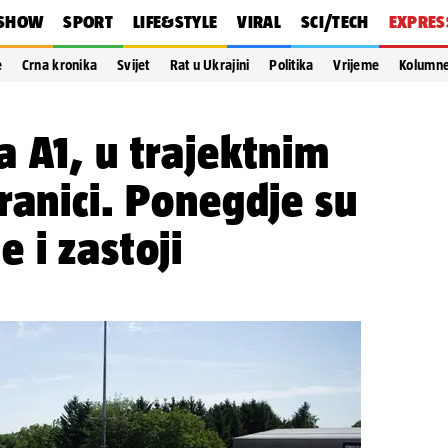
SHOW
SPORT
LIFE&STYLE
VIRAL
SCI/TECH
EXPRES
e
Crna kronika
Svijet
Rat u Ukrajini
Politika
Vrijeme
Kolumn
 A1, u trajektnim
ranici. Ponegdje su
 i zastoji