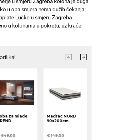
erje u smjeru Zagreba kolona je duga
čko u oba smjera nema dužih čekanja;
naplate Lučko u smjeru Zagreba
no u kolonama u pokretu, uz kraće