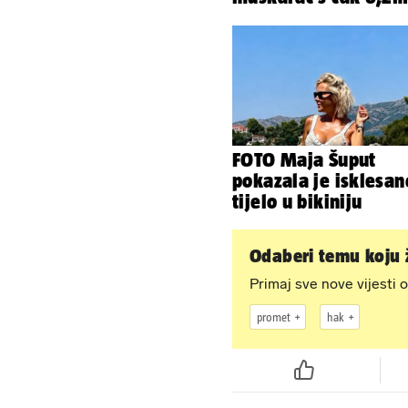
promila alkohola u k
FOTO Maja Šuput
pokazala je isklesan
tijelo u bikiniju
Odaberi temu koju ž
Primaj sve nove vijesti o
promet
hak