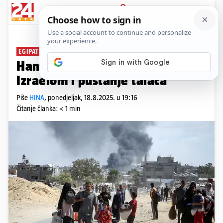
PRIJAVA
News
Komentari
4
EGIPATSKI IZVORI
Hamas prihvatio primirje s
Izraelom i puštanje talaca
Piše
HINA
,
ponedjeljak, 18.8.2025. u 19:16
Čitanje članka: < 1 min