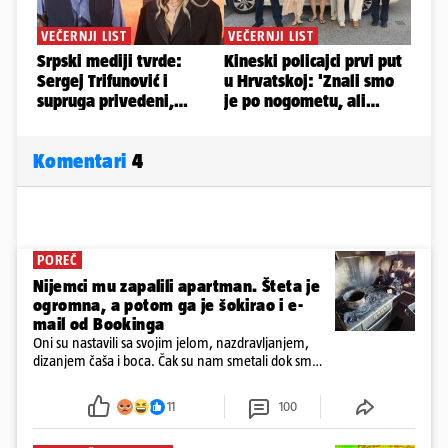
Komentari
4
POREČ
Nijemci mu zapalili apartman. Šteta je
ogromna, a potom ga je šokirao i e-
mail od Bookinga
Oni su nastavili sa svojim jelom, nazdravljanjem,
dizanjem čaša i boca. Čak su nam smetali dok smo
u panici kupili crijeva kako bismo pokušali ugasiti
požar, rekao je vlasnik
11
100