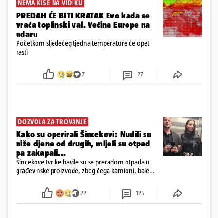
NEMA KIŠE NA VIDIKU
PREDAH ĆE BITI KRATAK Evo kada se
vraća toplinski val. Većina Europe na
udaru
Početkom sljedećeg tjedna temperature će opet
rasti
7
27
DOZVOLA ZA TROVANJE
Kako su operirali Šincekovi: Nudili su
niže cijene od drugih, mljeli su otpad
pa zakapali...
Šincekove tvrtke bavile su se preradom otpada u
građevinske proizvode, zbog čega kamioni, bale
plastike i samljeveni materijal dugo nisu izazivali
sumnju
22
125