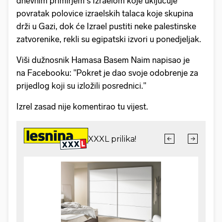
dnevnim primirjem s Izraelom koje uključuje
povratak polovice izraelskih talaca koje skupina
drži u Gazi, dok će Izrael pustiti neke palestinske
zatvorenike, rekli su egipatski izvori u ponedjeljak.
Viši dužnosnik Hamasa Basem Naim napisao je
na Facebooku: "Pokret je dao svoje odobrenje za
prijedlog koji su izložili posrednici."
Izrel zasad nije komentirao tu vijest.