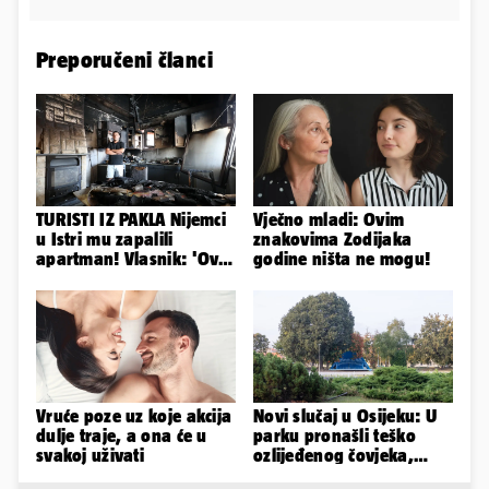
Preporučeni članci
TURISTI IZ PAKLA Nijemci
Vječno mladi: Ovim
u Istri mu zapalili
znakovima Zodijaka
apartman! Vlasnik: 'Ovo
godine ništa ne mogu!
je danas postala tortura'
Vruće poze uz koje akcija
Novi slučaj u Osijeku: U
dulje traje, a ona će u
parku pronašli teško
svakoj uživati
ozlijeđenog čovjeka,
prevezen je u bolnicu