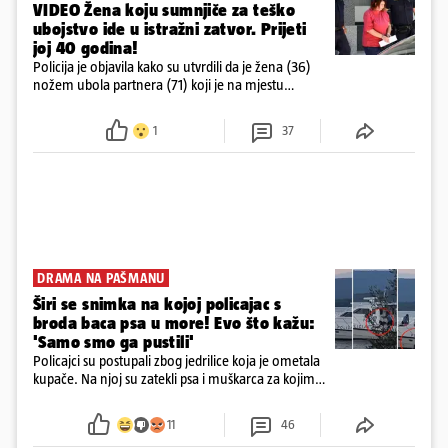
VIDEO Žena koju sumnjiče za teško
ubojstvo ide u istražni zatvor. Prijeti
joj 40 godina!
Policija je objavila kako su utvrdili da je žena (36)
nožem ubola partnera (71) koji je na mjestu
preminuo. Imala je 2,03 promila. U nedjelju su je
ispitali i poslali u istražni zatvor
1
37
DRAMA NA PAŠMANU
Širi se snimka na kojoj policajac s
broda baca psa u more! Evo što kažu:
'Samo smo ga pustili'
Policajci su postupali zbog jedrilice koja je ometala
kupače. Na njoj su zatekli psa i muškarca za kojim
se od ranije trage. Muškarac je pružao otpor te su
ga uhitili, a psa je preuzeo komunalni redar
11
46