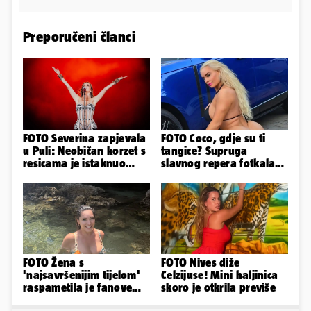
Preporučeni članci
FOTO Severina zapjevala
FOTO Coco, gdje su ti
u Puli: Neobičan korzet s
tangice? Supruga
resicama je istaknuo
slavnog repera fotkala
njezine vitke noge...
se ispred auta i pokazala
sve
FOTO Žena s
FOTO Nives diže
'najsavršenijim tijelom'
Celzijuse! Mini haljinica
raspametila je fanove
skoro je otkrila previše
zaigranim fotkama iz