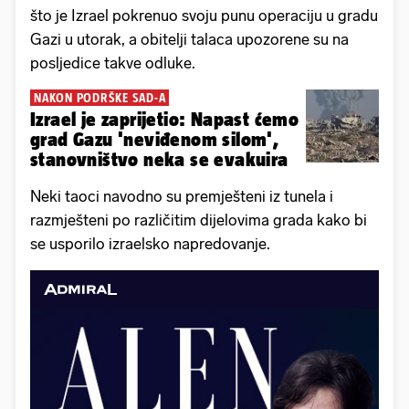
što je Izrael pokrenuo svoju punu operaciju u gradu
Gazi u utorak, a obitelji talaca upozorene su na
posljedice takve odluke.
NAKON PODRŠKE SAD-A
Izrael je zaprijetio: Napast ćemo
grad Gazu 'neviđenom silom',
stanovništvo neka se evakuira
Neki taoci navodno su premješteni iz tunela i
razmješteni po različitim dijelovima grada kako bi
se usporilo izraelsko napredovanje.