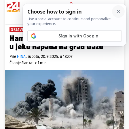
PRIJAVA
News
Komentari
5
OBJAVILI SLIKE
Hamas prijeti nestankom talaca
u jeku napada na grad Gazu
Piše
HINA
,
subota, 20.9.2025. u 18:07
Čitanje članka: < 1 min