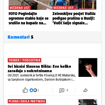
Komentari
5
TRENER I PODUZETNIK
Svi biznisi Slavena Bilića: Evo koliko
zarađuje s nekretninama
Od 2021. suvlasnik je tvrtke F&amp;D RE Makarska,
sa Sanjinom Ugarkovićem, Dariom Bošnjakom i
Dobrislavom Hrkaćem. Tvrtka je registrirana za
poslovanje nekretninama, a od osnutka nema
2
8
zaposlenih
PIJANA IZBOLA PARTNERA