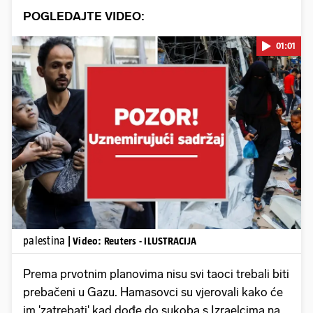
POGLEDAJTE VIDEO:
01:01
Pokretanje videa...
palestina
| Video: Reuters - ILUSTRACIJA
Prema prvotnim planovima nisu svi taoci trebali biti
prebačeni u Gazu. Hamasovci su vjerovali kako će
im 'zatrebati' kad dođe do sukoba s Izraelcima na