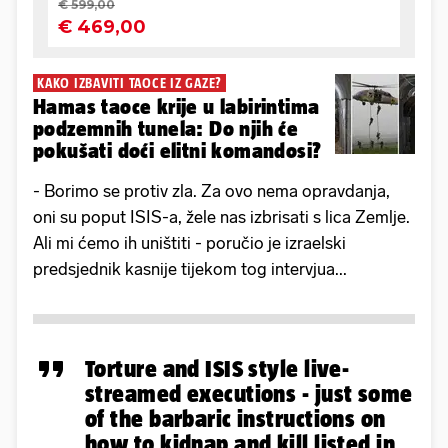
KAKO IZBAVITI TAOCE IZ GAZE?
Hamas taoce krije u labirintima
podzemnih tunela: Do njih će
pokušati doći elitni komandosi?
- Borimo se protiv zla. Za ovo nema opravdanja,
oni su poput ISIS-a, žele nas izbrisati s lica Zemlje.
Ali mi ćemo ih uništiti - poručio je izraelski
predsjednik kasnije tijekom tog intervjua...
Torture and ISIS style live-
streamed executions - just some
of the barbaric instructions on
how to kidnap and kill listed in