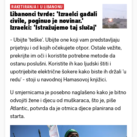
RAKETIRANJA I U LIBANONU
Libanonci tvrde: 'Izraelci gađali
civile, poginuo je novinar.'
Izraelci: 'Istražujemo taj slučaj'
- Ubijte 'teške'. Ubijte one koji vam predstavljaju
prijetnju i od kojih očekujete otpor. Ostale vežite,
prekrijte im oči i koristite potrebne metode da
ostanu poslušni. Koristite ih kao ljudski štiti i
upotrijebite električne šokere kako biste ih držali 'u
redu' - stoji u navodnoj Hamasovoj knjižici.
U smjernicama je posebno naglašeno kako je bitno
odvojiti žene i djecu od muškaraca, što je, piše
Atlantic, potvrda da je otmica djece planirana od
starta.