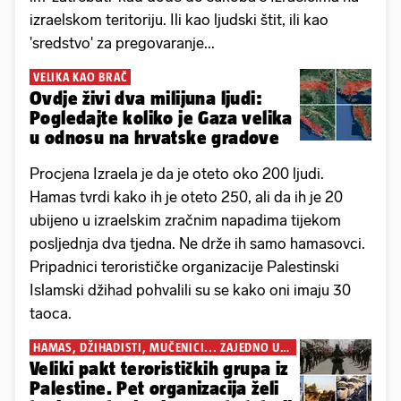
izraelskom teritoriju. Ili kao ljudski štit, ili kao
'sredstvo' za pregovaranje...
VELIKA KAO BRAČ
Ovdje živi dva milijuna ljudi:
Pogledajte koliko je Gaza velika
u odnosu na hrvatske gradove
Procjena Izraela je da je oteto oko 200 ljudi.
Hamas tvrdi kako ih je oteto 250, ali da ih je 20
ubijeno u izraelskim zračnim napadima tijekom
posljednja dva tjedna. Ne drže ih samo hamasovci.
Pripadnici terorističke organizacije Palestinski
Islamski džihad pohvalili su se kako oni imaju 30
taoca.
HAMAS, DŽIHADISTI, MUČENICI... ZAJEDNO U
AKCIJI
Veliki pakt terorističkih grupa iz
Palestine. Pet organizacija želi