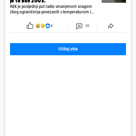
je to bilo 2003.
NEK je posljednji put radio smanjenom snagom
zbog ograničenja povezanih s temperaturom i
protokom rijeke Save 2003. godine, kada je
smanjenje snage bilo potrebno više od 90 dana.
8
59
Učitaj više