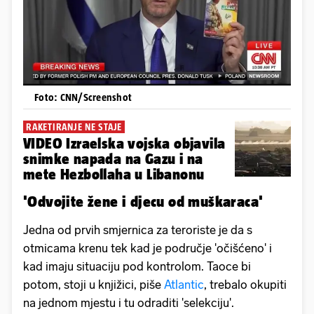
Foto: CNN/Screenshot
RAKETIRANJE NE STAJE
VIDEO Izraelska vojska objavila
snimke napada na Gazu i na
mete Hezbollaha u Libanonu
'Odvojite žene i djecu od muškaraca'
Jedna od prvih smjernica za teroriste je da s
otmicama krenu tek kad je područje 'očišćeno' i
kad imaju situaciju pod kontrolom. Taoce bi
potom, stoji u knjižici, piše
Atlantic
, trebalo okupiti
na jednom mjestu i tu odraditi 'selekciju'.