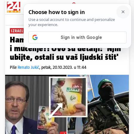
PRIJAVA
News
Komentari
53
IZRAELSKI PREDSJEDNIK POKAZAO PRIMJERAK
Hamasovci imali vodič za otmicu
i mučenje?! Ovo su detalji: 'Njih
ubijte, ostali su vaš ljudski štit'
Piše
Renato Jukić
,
petak, 20.10.2023. u 11:44