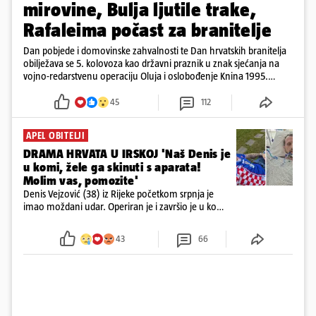
mirovine, Bulja ljutile trake,
Rafaleima počast za branitelje
Dan pobjede i domovinske zahvalnosti te Dan hrvatskih branitelja
obilježava se 5. kolovoza kao državni praznik u znak sjećanja na
vojno-redarstvenu operaciju Oluja i oslobođenje Knina 1995.
godine
45
112
APEL OBITELJI
DRAMA HRVATA U IRSKOJ 'Naš Denis je
u komi, žele ga skinuti s aparata!
Molim vas, pomozite'
Denis Vejzović (38) iz Rijeke početkom srpnja je
imao moždani udar. Operiran je i završio je u komi.
Obitelj ga želi prebaciti u Hrvatsku, kažu kako
tamošnji liječnici ne vjeruju u oporavak: 'Imamo
43
66
72 sata'