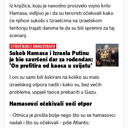
Iz knjižice, koju je navodno proizvelo vojno krilo
Hamasa, vidljivo je i da su teroristi očekivali kako
će njihovi sukobi s Izraelcima na izraelskom
teritoriju trajati danima te da su bili spremni za taj
scenarij.
STRUČNJACI ANALIZIRAJU
Sukob Hamasa i Izraela Putinu
je bio savršeni dar za rođendan:
'On profitira od kaosa u svijetu'
I oni su sami bili šokirani na koliko su malo
izraelskog otpora naišli i kako su, bez većih
problema, uspjeli taoce prebaciti u Gazu.
Hamasovci očekivali veći otpor
- Otmica je prošla bolje nego što su se hamasovci
nadali i što su očekivali - piše Atlantic.