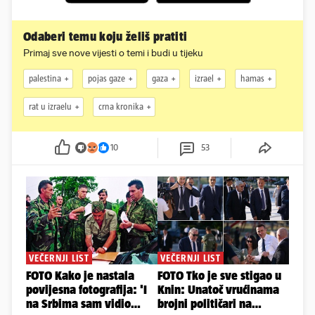
Odaberi temu koju želiš pratiti
Primaj sve nove vijesti o temi i budi u tijeku
palestina
pojas gaze
gaza
izrael
hamas
rat u izraelu
crna kronika
10
53