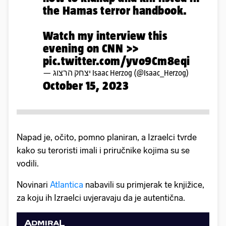
the Hamas terror handbook.
Watch my interview this
evening on CNN >>
pic.twitter.com/yvo9Cm8eqi
— יצחק הרצוג Isaac Herzog (@Isaac_Herzog)
October 15, 2023
Napad je, očito, pomno planiran, a Izraelci tvrde
kako su teroristi imali i priručnike kojima su se
vodili.
Novinari
Atlantica
nabavili su primjerak te knjižice,
za koju ih Izraelci uvjeravaju da je autentična.