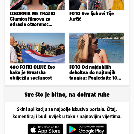
IZBORNIK ME TRAŽIO
FOTO Sve ljubavi Tije
Glumica filmova za
Jurčić
odrasle otvoreno:
'Uletavali su mi tijekom
SP-a'
400 FOTKI OLUJE Evo
FOTO Od najdubljih
kako je Hrvatska
dekoltea do najtanjih
obilježila svečanost
tangica: Pogledajte 100
seksi izdanja Lidije Bačić
Sve što je bitno, na dohvat ruke
Skini aplikaciju za najbolje iskustvo portala. Čitaj,
komentiraj i budi uvijek u toku s najnovijim vijestima.