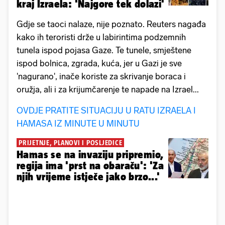
kraj Izraela: 'Najgore tek dolazi'
Gdje se taoci nalaze, nije poznato. Reuters nagađa
kako ih teroristi drže u labirintima podzemnih
tunela ispod pojasa Gaze. Te tunele, smještene
ispod bolnica, zgrada, kuća, jer u Gazi je sve
'nagurano', inače koriste za skrivanje boraca i
oružja, ali i za krijumčarenje te napade na Izrael...
OVDJE PRATITE SITUACIJU U RATU IZRAELA I
HAMASA IZ MINUTE U MINUTU
PRIJETNJE, PLANOVI I POSLJEDICE
Hamas se na invaziju pripremio,
regija ima 'prst na obaraču': 'Za
njih vrijeme istječe jako brzo...'