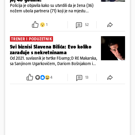
Policija je objavila kako su utvrdili da je žena (36)
nožem ubola partnera (71) koji je na mjestu
preminuo. Imala je 2,03 promila. U nedjelju su je
ispitali i poslali u istražni zatvor
1
52
TRENER I PODUZETNIK
Svi biznisi Slavena Bilića: Evo koliko
zarađuje s nekretninama
Od 2021. suvlasnik je tvrtke F&amp;D RE Makarska,
sa Sanjinom Ugarkovićem, Dariom Bošnjakom i
Dobrislavom Hrkaćem. Tvrtka je registrirana za
poslovanje nekretninama, a od osnutka nema
4
13
zaposlenih