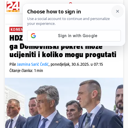
PRIJAVA
News
Komentari
11
KOMENTAR: JASMINA SARIĆ ČEDIĆ
PLUS+
HDZ je pokazao do koje mjere
ga Domovinski pokret može
ucijeniti i koliko mogu progutati
Piše
Jasmina Sarić Čedić
,
ponedjeljak, 30.6.2025. u 07:15
Čitanje članka: 1 min