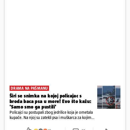
DRAMA NA PAŠMANU
Širi se snimka na kojoj policajac s
broda baca psa u more! Evo što kažu:
'Samo smo ga pustili'
Policajci su postupali zbog jedrilice koja je ometala
kupače. Na njoj su zatekli psa i muškarca za kojim
se od ranije trage. Muškarac je pružao otpor te su
ga uhitili, a psa je preuzeo komunalni redar