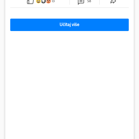
13
58
Učitaj više