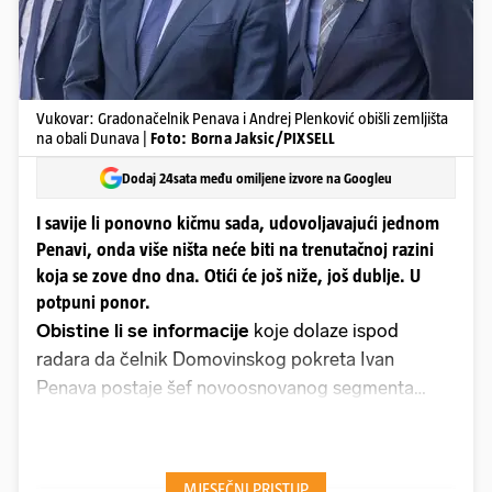
Vukovar: Gradonačelnik Penava i Andrej Plenković obišli zemljišta
na obali Dunava |
Foto: Borna Jaksic/PIXSELL
Dodaj 24sata među omiljene izvore na Googleu
I savije li ponovno kičmu sada, udovoljavajući jednom
Penavi, onda više ništa neće biti na trenutačnoj razini
koja se zove dno dna. Otići će još niže, još dublje. U
potpuni ponor.
Obistine li se informacije
koje dolaze ispod
radara da čelnik Domovinskog pokreta Ivan
Penava postaje šef novoosnovanog segmenta
Vlade koji bi se bavio ideologijom i društvenim
pitanjima, dobit ćemo odgovor na onu “može li
gore”. Jer ako je itko od nas pomislio da gore od