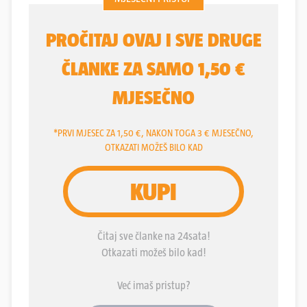
ovog ne može, zalit će ga obilan i vrlo hladan tuš
iznenađenja. Nažalost, može gore. I to baš u ovom
scenariju koji smo naveli na početku - Penava koji
cjelokupnoj naciji određuje ideološka i društvena
pravila.