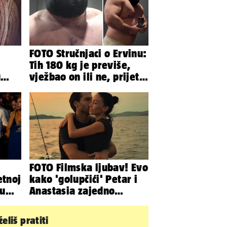
FOTO Stručnjaci o Ervinu:
Tih 180 kg je previše,
u
vježbao on ili ne, prijete
a za
mu mnoge komplikacije
FOTO Filmska ljubav! Evo
etnoj
kako 'golupčići' Petar i
su
Anastasia zajedno
provode ljetne dane
eliš pratiti