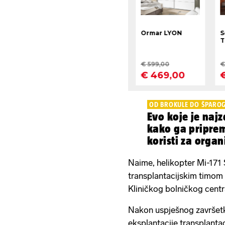
OD BROKULE DO ŠPARO
Evo koje je najz
kako ga priprem
koristi za orga
Naime, helikopter Mi-171 
transplantacijskim timom u
Kliničkog bolničkog centra
Nakon uspješnog završet
eksplantacije transplanta