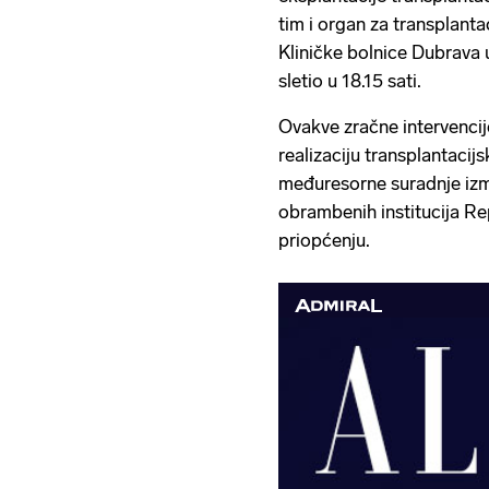
tim i organ za transplanta
Kliničke bolnice Dubrava 
sletio u 18.15 sati.
Ovakve zračne intervenc
realizaciju transplantacij
međuresorne suradnje izm
obrambenih institucija Re
priopćenju.