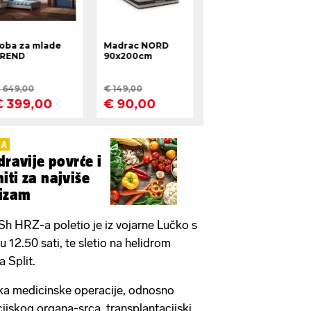
GA
dravije povrće i
iti za najviše
nizam
Sh HRZ-a poletio je iz vojarne Lučko s
 12.50 sati, te sletio na helidrom
 Split.
ka medicinske operacije, odnosno
cijskog organa-srca, transplantacijski