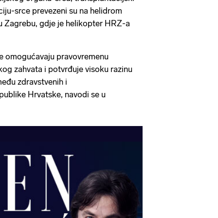
ciju-srce prevezeni su na helidrom
u Zagrebu, gdje je helikopter HRZ-a
ije omogućavaju pravovremenu
skog zahvata i potvrđuje visoku razinu
eđu zdravstvenih i
publike Hrvatske, navodi se u