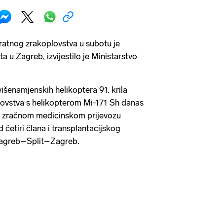
atnog zrakoplovstva u subotu je
ta u Zagreb, izvijestilo je Ministarstvo
višenamjenskih helikoptera 91. krila
ovstva s helikopterom Mi-171 Sh danas
om zračnom medicinskom prijevozu
 četiri člana i transplantacijskog
 Zagreb–Split–Zagreb.