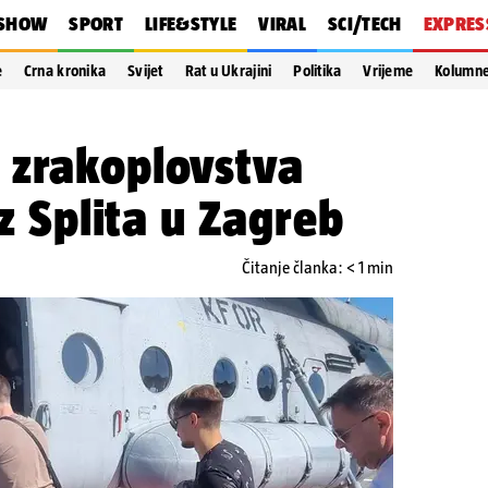
SHOW
SPORT
LIFE&STYLE
VIRAL
SCI/TECH
EXPRES
e
Crna kronika
Svijet
Rat u Ukrajini
Politika
Vrijeme
Kolumn
 zrakoplovstva
iz Splita u Zagreb
Čitanje članka: < 1 min