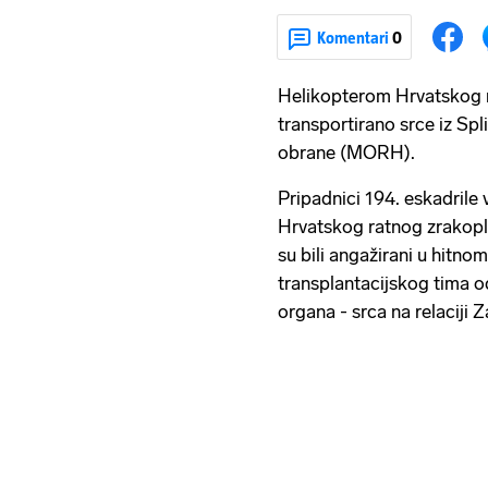
Komentari
0
Helikopterom Hrvatskog r
transportirano srce iz Spli
obrane (MORH).
Pripadnici 194. eskadrile 
Hrvatskog ratnog zrakopl
su bili angažirani u hitn
transplantacijskog tima od
organa - srca na relaciji