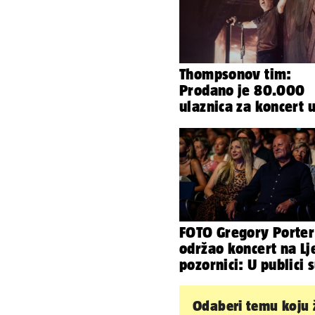
Thompsonov tim:
Prodano je 80.000
ulaznica za koncert 
Vukovaru. Mjesta im
sve
FOTO Gregory Porter
održao koncert na Lj
pozornici: U publici 
bili Mateša i Blanka
Odaberi temu koju ž