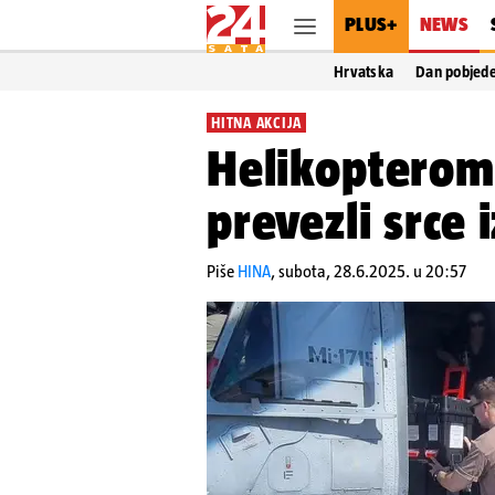
PLUS+
NEWS
Hrvatska
Dan pobjed
HITNA AKCIJA
Helikopterom
prevezli srce 
Piše
HINA
,
subota, 28.6.2025. u 20:57