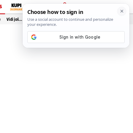
S
PRIJAVA
e
Vidi još…