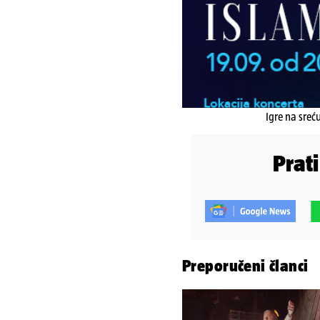
Igre na sreć
Prat
Preporučeni članci