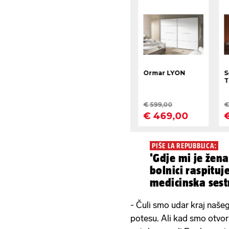
PIŠE LA REPUBBLICA:
'Gdje mi je žena
bolnici raspituj
medicinska sest
- Čuli smo udar kraj našeg
potesu. Ali kad smo otvori