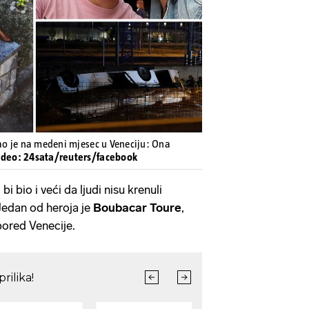
Pokretanje videa...
šao je na medeni mjesec u Veneciju: Ona
Video: 24sata/reuters/facebook
bi bio i veći da ljudi nisu krenuli
edan od heroja je
Boubacar Toure
,
 pored Venecije.