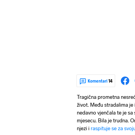
Komentari
14
Tragična prometna nesreća
život. Među stradalima je
nedavno vjenčala te je s
mjesecu. Bila je trudna. On
njezi i
raspituje se za svo