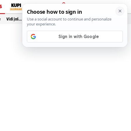
S
PRIJAVA
e
Vidi još…