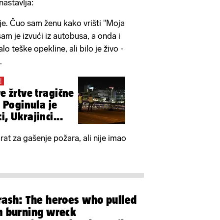
nastavlja:
e. Čuo sam ženu kako vrišti "Moja
am je izvući iz autobusa, a onda i
alo teške opekline, ali bilo je živo -
.
E
ve žrtve tragične
: Poginula je
i, Ukrajinci...
at za gašenje požara, ali nije imao
rash: The heroes who pulled
m burning wreck