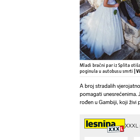
Mladi bračni par iz Splita oti
poginula u autobusu smrti
| 
A broj stradalih vjerojatno 
pomagati unesrećenima. J
rođen u Gambiji, koji živi