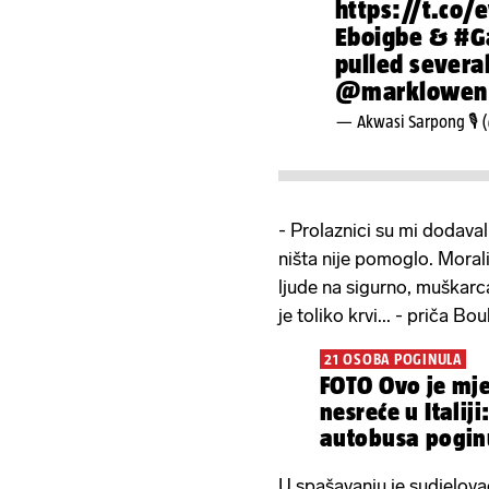
https://t.co/
Eboigbe &
#G
pulled several
@marklowen
— Akwasi Sarpong 🎙️
- Prolaznici su mi dodaval
ništa nije pomoglo. Mora
ljude na sigurno, muškarca, 
je toliko krvi... - priča Bo
21 OSOBA POGINULA
FOTO Ovo je mje
nesreće u Italiji
autobusa poginu
U spašavanju je sudjelova