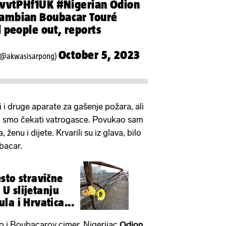
evvtPHf1UK
#Nigerian
Odion
ambian
Boubacar Touré
 people out, reports
October 5, 2023
 (@akwasisarpong)
i i druge aparate za gašenje požara, ali
li smo čekati vatrogasce. Povukao sam
ženu i dijete. Krvarili su iz glava, bilo
ubacar.
sto stravične
: U slijetanju
la i Hrvatica...
o i Boubacarov cimer, Nigerijac
Odion