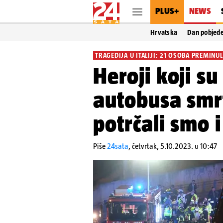
PLUS+
NEWS
Hrvatska
Dan pobjed
TRAGEDIJA U ITALIJI: 21 OSOBA PREMINU
Heroji koji su
autobusa smrt
potrčali smo i 
Piše
24sata
,
četvrtak, 5.10.2023. u 10:47