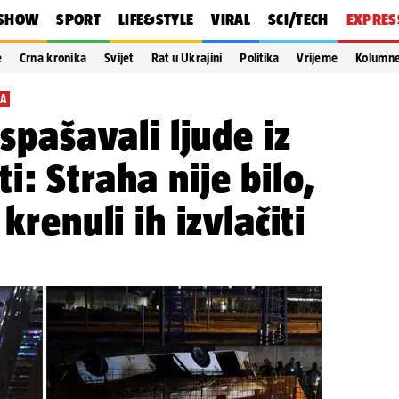
SHOW
SPORT
LIFE&STYLE
VIRAL
SCI/TECH
EXPRES
e
Crna kronika
Svijet
Rat u Ukrajini
Politika
Vrijeme
Kolumn
LA
 spašavali ljude iz
i: Straha nije bilo,
krenuli ih izvlačiti