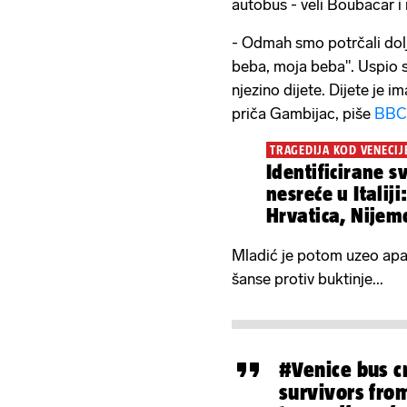
autobus - veli Boubacar i 
- Odmah smo potrčali dolj
beba, moja beba". Uspio s
njezino dijete. Dijete je im
priča Gambijac, piše
BBC
TRAGEDIJA KOD VENECIJ
Identificirane s
nesreće u Italiji
Hrvatica, Nijemc
Mladić je potom uzeo apar
šanse protiv buktinje...
#Venice
bus c
survivors fro