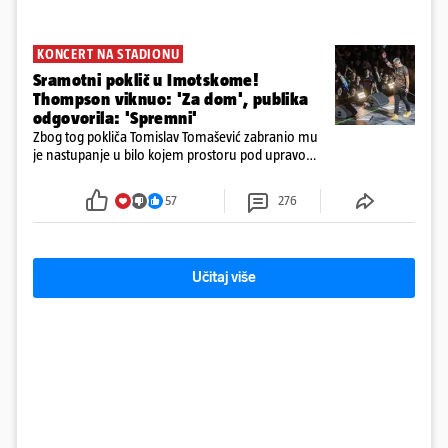
KONCERT NA STADIONU
Sramotni poklič u Imotskome!
Thompson viknuo: 'Za dom', publika
odgovorila: 'Spremni'
Zbog tog pokliča Tomislav Tomašević zabranio mu
je nastupanje u bilo kojem prostoru pod upravom
Grada Zagreba..
57
276
Učitaj više