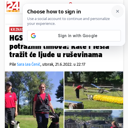
PRIJAVA
News
Komentari
4
KRZNATI SPASIOCI
HGSS dobio nove članove
potražnih timova: Kate i Tesla
tražit će ljude u ruševinama
Piše
Sara Lea Čenić
,
utorak, 21.6.2022. u 22:17