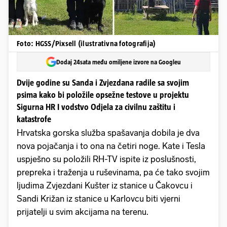
Foto: HGSS/Pixsell (ilustrativna fotografija)
Dodaj 24sata među omiljene izvore na Googleu
Dvije godine su Sanda i Zvjezdana radile sa svojim
psima kako bi položile opsežne testove u projektu
Sigurna HR I vodstvo Odjela za civilnu zaštitu i
katastrofe
Hrvatska gorska služba spašavanja dobila je dva
nova pojačanja i to ona na četiri noge. Kate i Tesla
uspješno su položili RH-TV ispite iz poslušnosti,
prepreka i traženja u ruševinama, pa će tako svojim
ljudima Zvjezdani Kušter iz stanice u Čakovcu i
Sandi Križan iz stanice u Karlovcu biti vjerni
prijatelji u svim akcijama na terenu.