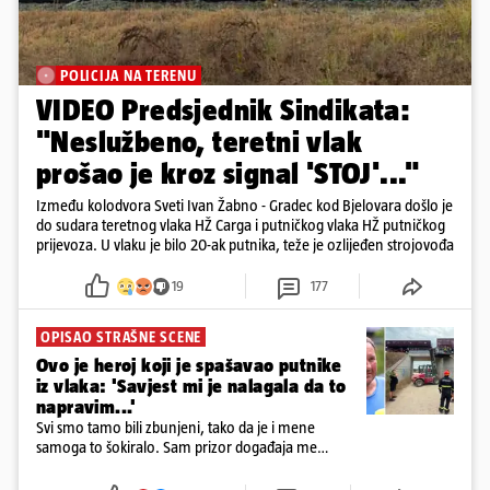
POLICIJA NA TERENU
VIDEO Predsjednik Sindikata:
"Neslužbeno, teretni vlak
prošao je kroz signal 'STOJ'..."
Između kolodvora Sveti Ivan Žabno - Gradec kod Bjelovara došlo je
do sudara teretnog vlaka HŽ Carga i putničkog vlaka HŽ putničkog
prijevoza. U vlaku je bilo 20-ak putnika, teže je ozlijeđen strojovođa
19
177
OPISAO STRAŠNE SCENE
Ovo je heroj koji je spašavao putnike
iz vlaka: 'Savjest mi je nalagala da to
napravim...'
Svi smo tamo bili zbunjeni, tako da je i mene
samoga to šokiralo. Sam prizor događaja me
šokirao kada sam vidio, rekao je Božidar Zrinski