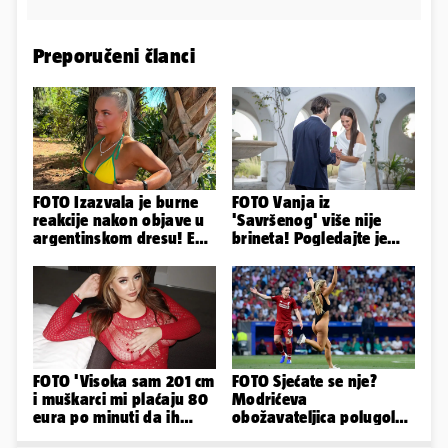
Preporučeni članci
FOTO Izazvala je burne
FOTO Vanja iz
reakcije nakon objave u
'Savršenog' više nije
argentinskom dresu! Evo
brineta! Pogledajte je
tko je lijepa Njemica
sad
FOTO 'Visoka sam 201 cm
FOTO Sjećate se nje?
i muškarci mi plaćaju 80
Modrićeva
eura po minuti da ih
obožavateljica polugola
pokorim riječima'
uletjela na finale LP. Evo