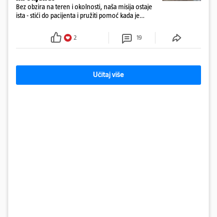
Bez obzira na teren i okolnosti, naša misija ostaje
ista - stići do pacijenta i pružiti pomoć kada je
najpotrebnija - objavilo je Ministarstvo zdravstva na
Facebooku
2
19
Učitaj više