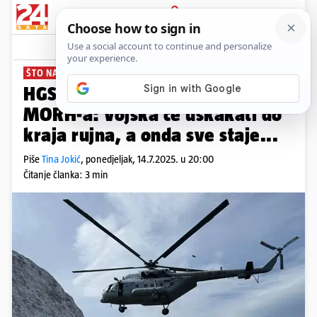
PRIJAVA
News
Komentari
53
ŠTO NAKON SEZONE?
PLUS+
HGSS gubi pomoć helikoptera
MORH-a: Vojska će uskakati do
kraja rujna, a onda sve staje...
Piše
Tina Jokić
,
ponedjeljak, 14.7.2025. u 20:00
Čitanje članka: 3 min