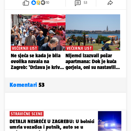
10
53
Komentari
53
STRAVIČNE SCENE
DETALJI NESREĆE U ZAGREBU: U bolnici
umrla vozačica i putnik, auto se u