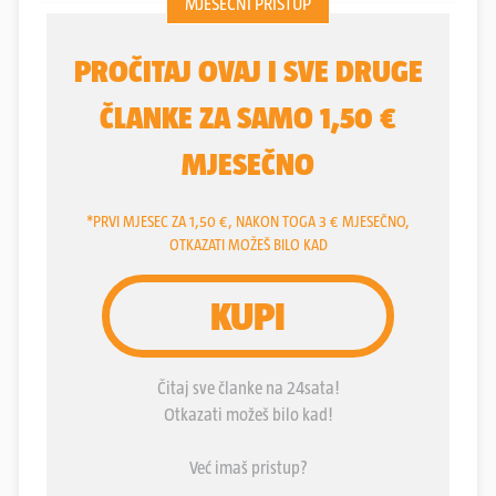
u Gorskom kotaru. Bilo je to u nedjelju. U akciji su
sudjelovala 23 gorska spasioca iz Delnica, Ogulina
i Koprivnice. Ozlijeđenu ženu helikopter HRZ-a
prevezao je do helidroma Delta, gdje ju je preuzeo
tim Hitne medicinske pomoći Rijeka. Dan ranije
HGSS je upućen i na teren između doma na
Hahliću i vrha Vidalj, no prije nego što su krenuli u
pomoć muškarcu koji nije davao znakove života, na
teren je krenuo tim helikoptera Helikopterske hitne
medicinske službe (HHMS-a) i zemaljski tim koji ga
nije mogao locirati.