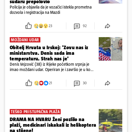
sudaru prepolovio
Policija je objavila da je vozačici istekla prometna
dozvola i registracija na Mazdi
23
92
MOŽDANI UDAR
Obitelj Hrvata u Irskoj: 'Zovu nas iz
ministarstva. Denis sada ima
temperaturu. Strah nas je'
Denis Vejzović (38) iz Rijeke početkom srpnja je
imao moždani udar. Operiran je i završio je u komi.
Obitelj ga želi prebaciti u Hrvatsku, kažu kako
tamošnji liječnici ne vjeruju u oporavak: 'Imamo
21
30
72 sata'
TEŠKO PRISTUPAČNA PLAŽA
DRAMA NA HVARU Ženi pozlilo na
plaži, medicinari iskakali iz helikoptera
na stijene!