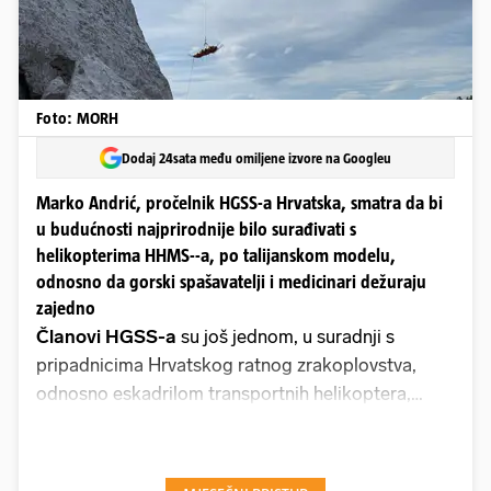
Foto: MORH
Dodaj 24sata među omiljene izvore na Googleu
Marko Andrić, pročelnik HGSS-a Hrvatska, smatra da bi
u budućnosti najprirodnije bilo surađivati s
helikopterima HHMS--a, po talijanskom modelu,
odnosno da gorski spašavatelji i medicinari dežuraju
zajedno
Članovi HGSS-a
su još jednom, u suradnji s
pripadnicima Hrvatskog ratnog zrakoplovstva,
odnosno eskadrilom transportnih helikoptera,
uspješno proveli akciju spašavanja teško
ozlijeđene žene na nepristupačnom terenu
Samarskih stijena u središnjem dijelu Velike Kapele