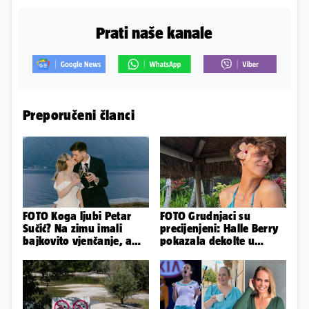
Prati naše kanale
Preporučeni članci
FOTO Koga ljubi Petar
FOTO Grudnjaci su
Sučić? Na zimu imali
precijenjeni: Halle Berry
bajkovito vjenčanje, a
pokazala dekolte u
sada je na svijet stigao -
zavodljivoj satenskoj
sin!
haljinici