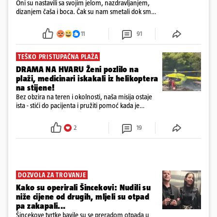
Oni su nastavili sa svojim jelom, nazdravljanjem,
dizanjem čaša i boca. Čak su nam smetali dok smo
u panici kupili crijeva kako bismo pokušali ugasiti
požar, rekao je vlasnik
11
91
TEŠKO PRISTUPAČNA PLAŽA
DRAMA NA HVARU Ženi pozlilo na
plaži, medicinari iskakali iz helikoptera
na stijene!
Bez obzira na teren i okolnosti, naša misija ostaje
ista - stići do pacijenta i pružiti pomoć kada je
najpotrebnija - objavilo je Ministarstvo zdravstva na
Facebooku
2
19
DOZVOLA ZA TROVANJE
Kako su operirali Šincekovi: Nudili su
niže cijene od drugih, mljeli su otpad
pa zakapali...
Šincekove tvrtke bavile su se preradom otpada u