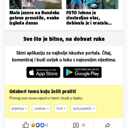
Malo jezero na Bundeku
FOTO Jelenu je
gotovo presušilo, ovako
zlostavljao otac,
izgleda danas
dobivala je i vraćala
kilograme: 'Brutalno me
tukao šakama'
Sve što je bitno, na dohvat ruke
Skini aplikaciju za najbolje iskustvo portala. Čitaj,
komentiraj i budi uvijek u toku s najnovijim vijestima.
Odaberi temu koju želiš pratiti
Primaj sve nove vijesti o temi i budi u tijeku
prijetnja
novinar
hnd
jurica pavičić
12
35