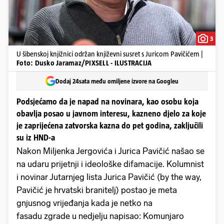
3
U šibenskoj knjižnici održan književni susret s Juricom Pavičićem |
Foto: Dusko Jaramaz/PIXSELL - ILUSTRACIJA
Dodaj 24sata među omiljene izvore na Googleu
Podsjećamo da je napad na novinara, kao osobu koja
obavlja posao u javnom interesu, kazneno djelo za koje
je zaprijećena zatvorska kazna do pet godina, zaključili
su iz HND-a
Nakon Miljenka Jergovića i Jurica Pavičić našao se
na udaru prijetnji i ideološke difamacije. Kolumnist
i novinar Jutarnjeg lista Jurica Pavičić (by the way,
Pavičić je hrvatski branitelj) postao je meta
gnjusnog vrijeđanja kada je netko na
fasadu zgrade u nedjelju napisao: Komunjaro