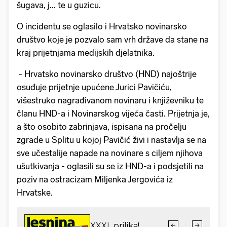
šugava, j... te u guzicu.
O incidentu se oglasilo i Hrvatsko novinarsko
društvo koje je pozvalo sam vrh države da stane na
kraj prijetnjama medijskih djelatnika.
- Hrvatsko novinarsko društvo (HND) najoštrije
osuđuje prijetnje upućene Jurici Pavičiću,
višestruko nagrađivanom novinaru i književniku te
članu HND-a i Novinarskog vijeća časti. Prijetnja je,
a što osobito zabrinjava, ispisana na pročelju
zgrade u Splitu u kojoj Pavičić živi i nastavlja se na
sve učestalije napade na novinare s ciljem njihova
ušutkivanja - oglasili su se iz HND-a i podsjetili na
poziv na ostracizam Miljenka Jergovića iz
Hrvatske.