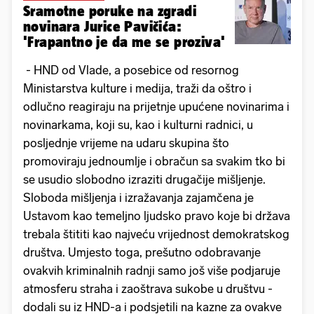
Sramotne poruke na zgradi
novinara Jurice Pavičića:
'Frapantno je da me se proziva'
- HND od Vlade, a posebice od resornog
Ministarstva kulture i medija, traži da oštro i
odlučno reagiraju na prijetnje upućene novinarima i
novinarkama, koji su, kao i kulturni radnici, u
posljednje vrijeme na udaru skupina što
promoviraju jednoumlje i obračun sa svakim tko bi
se usudio slobodno izraziti drugačije mišljenje.
Sloboda mišljenja i izražavanja zajamčena je
Ustavom kao temeljno ljudsko pravo koje bi država
trebala štititi kao najveću vrijednost demokratskog
društva. Umjesto toga, prešutno odobravanje
ovakvih kriminalnih radnji samo još više podjaruje
atmosferu straha i zaoštrava sukobe u društvu -
dodali su iz HND-a i podsjetili na kazne za ovakve