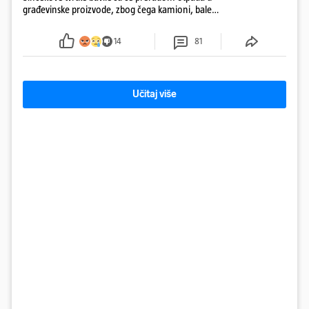
građevinske proizvode, zbog čega kamioni, bale
plastike i samljeveni materijal dugo nisu izazivali
sumnju
14
81
Učitaj više