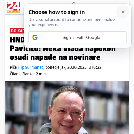
PRIJAVA
News
Komentari
35
DO KADA?
Sign in with Google
HND o gnjusnoj prijetnji
Pavičiću: Neka Vlada napokon
osudi napade na novinare
Piše
Filip Sulimanec
,
ponedjeljak, 20.10.2025. u 16:22
Čitanje članka: 2 min