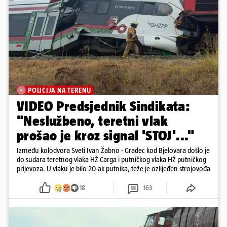
POLICIJA NA TERENU
VIDEO Predsjednik Sindikata:
"Neslužbeno, teretni vlak
prošao je kroz signal 'STOJ'..."
Između kolodvora Sveti Ivan Žabno - Gradec kod Bjelovara došlo je
do sudara teretnog vlaka HŽ Carga i putničkog vlaka HŽ putničkog
prijevoza. U vlaku je bilo 20-ak putnika, teže je ozlijeđen strojovođa
18
163