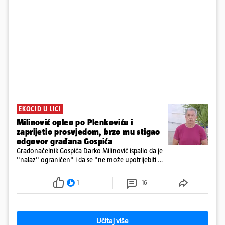
EKOCID U LICI
Milinović opleo po Plenkoviću i
zaprijetio prosvjedom, brzo mu stigao
odgovor građana Gospića
Gradonačelnik Gospića Darko Milinović ispalio da je
"nalaz" ograničen" i da se "ne može upotrijebiti za
sudske sporove". Građani Gospića ga podsjetili da
ga je naručio Uskok i da je dio spisa
1
16
Učitaj više