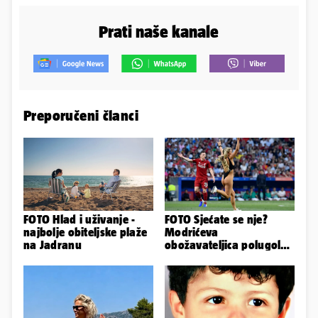
Prati naše kanale
Preporučeni članci
FOTO Hlad i uživanje -
FOTO Sjećate se nje?
najbolje obiteljske plaže
Modrićeva
na Jadranu
obožavateljica polugola
uletjela na finale LP. Evo
što radi danas