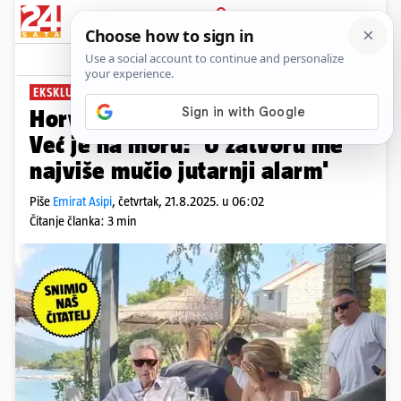
PRIJAVA
News
Komentari
139
EKSKLUZIVNE FOTOGRAFIJE TAJKUNA
Horvatinčić na uvjetnoj slobodi.
Već je na moru: 'U zatvoru me
najviše mučio jutarnji alarm'
Piše
Emirat Asipi
,
četvrtak, 21.8.2025. u 06:02
Čitanje članka: 3 min