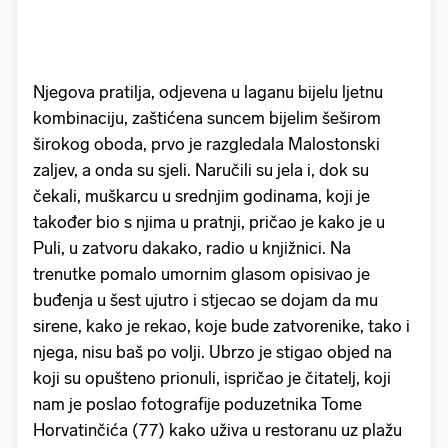
Njegova pratilja, odjevena u laganu bijelu ljetnu
kombinaciju, zaštićena suncem bijelim šeširom
širokog oboda, prvo je razgledala Malostonski
zaljev, a onda su sjeli. Naručili su jela i, dok su
čekali, muškarcu u srednjim godinama, koji je
također bio s njima u pratnji, pričao je kako je u
Puli, u zatvoru dakako, radio u knjižnici. Na
trenutke pomalo umornim glasom opisivao je
buđenja u šest ujutro i stjecao se dojam da mu
sirene, kako je rekao, koje bude zatvorenike, tako i
njega, nisu baš po volji. Ubrzo je stigao objed na
koji su opušteno prionuli, ispričao je čitatelj, koji
nam je poslao fotografije poduzetnika Tome
Horvatinčića (77) kako uživa u restoranu uz plažu