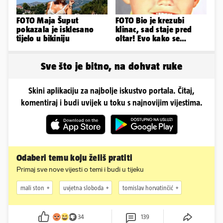
FOTO Maja Šuput
FOTO Bio je krezubi
pokazala je isklesano
klinac, sad staje pred
tijelo u bikiniju
oltar! Evo kako se
mijenjao jedan od
najvećih...
Sve što je bitno, na dohvat ruke
Skini aplikaciju za najbolje iskustvo portala. Čitaj,
komentiraj i budi uvijek u toku s najnovijim vijestima.
Odaberi temu koju želiš pratiti
Primaj sve nove vijesti o temi i budi u tijeku
mali ston
uvjetna sloboda
tomislav horvatinčić
34
139