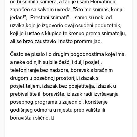
ne bi snimila kamera, a tad je i sam Horvatinčić
započeo sa salvom uvreda. "Što me snimaš, konju
jedan!", "Prestani snimati"..., samo su neki od
uzvika koje je izgovorio ovaj osuđeni poduzetnik,
koji je i ustao s klupice te krenuo prema snimatelju,
ali se brzo zaustavio i nešto promrmljao.
Često se pisalo i o drugim pogodnostima koje ima,
a neke od njih su bile češći i dulji posjeti,
telefoniranje bez nadzora, boravak s bračnim
drugom u posebnoj prostoriji, izlazak s
posjetiteljem, izlazak bez posjetitelja, izlazak u
prebivalište ili boravište, izlazak radi izvršavanja
posebnog programa u zajednici, korištenje
godišnjeg odmora u mjestu prebivališta ili
boravišta i slično. 