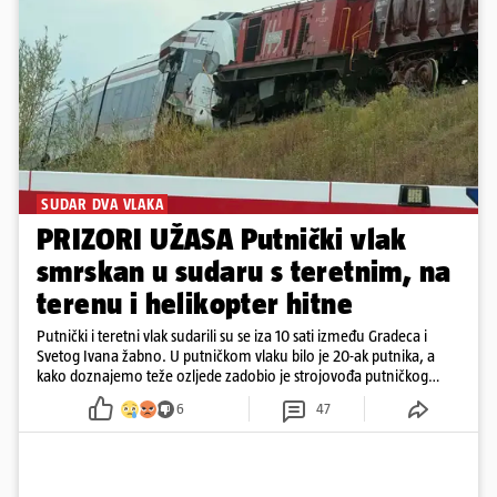
SUDAR DVA VLAKA
PRIZORI UŽASA Putnički vlak
smrskan u sudaru s teretnim, na
terenu i helikopter hitne
Putnički i teretni vlak sudarili su se iza 10 sati između Gradeca i
Svetog Ivana žabno. U putničkom vlaku bilo je 20-ak putnika, a
kako doznajemo teže ozljede zadobio je strojovođa putničkog
vlaka. Zatvoren je promet, a fotoreporteri Prigorskog objavili su
6
47
prve snimke s mjesta sudara