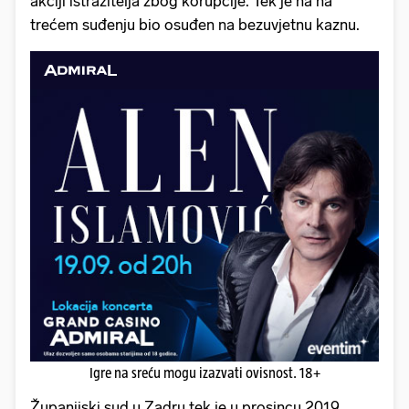
akciji istražitelja zbog korupcije. Tek je na na
trećem suđenju bio osuđen na bezuvjetnu kaznu.
Igre na sreću mogu izazvati ovisnost. 18+
Županijski sud u Zadru tek je u prosincu 2019.