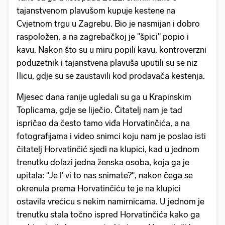
tajanstvenom plavušom kupuje kestene na
Cvjetnom trgu u Zagrebu. Bio je nasmijan i dobro
raspoložen, a na zagrebačkoj je "špici" popio i
kavu. Nakon što su u miru popili kavu, kontroverzni
poduzetnik i tajanstvena plavuša uputili su se niz
Ilicu, gdje su se zaustavili kod prodavača kestenja.
Mjesec dana ranije ugledali su ga u Krapinskim
Toplicama, gdje se liječio. Čitatelj nam je tad
ispričao da često tamo viđa Horvatinčića, a na
fotografijama i video snimci koju nam je poslao isti
čitatelj Horvatinčić sjedi na klupici, kad u jednom
trenutku dolazi jedna ženska osoba, koja ga je
upitala: "Je l' vi to nas snimate?", nakon čega se
okrenula prema Horvatinčiću te je na klupici
ostavila vrećicu s nekim namirnicama. U jednom je
trenutku stala točno ispred Horvatinčića kako ga