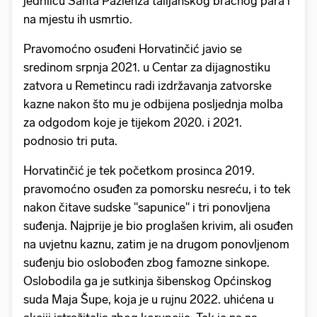
jedrilicu Santa Pazienza talijanskog bračnog para i
na mjestu ih usmrtio.
Pravomoćno osuđeni Horvatinčić javio se
sredinom srpnja 2021. u Centar za dijagnostiku
zatvora u Remetincu radi izdržavanja zatvorske
kazne nakon što mu je odbijena posljednja molba
za odgodom koje je tijekom 2020. i 2021.
podnosio tri puta.
Horvatinčić je tek početkom prosinca 2019.
pravomoćno osuđen za pomorsku nesreću, i to tek
nakon čitave sudske "sapunice" i tri ponovljena
suđenja. Najprije je bio proglašen krivim, ali osuđen
na uvjetnu kaznu, zatim je na drugom ponovljenom
suđenju bio oslobođen zbog famozne sinkope.
Oslobodila ga je sutkinja šibenskog Općinskog
suda Maja Šupe, koja je u rujnu 2022. uhićena u