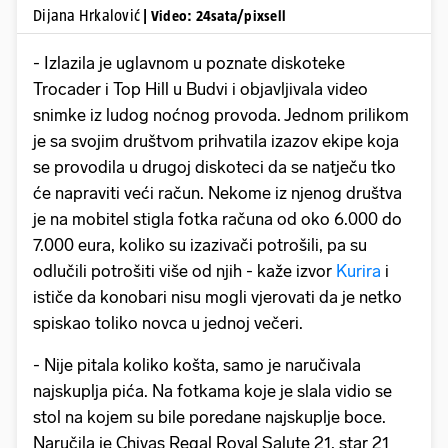
Dijana Hrkalović
| Video: 24sata/pixsell
- Izlazila je uglavnom u poznate diskoteke
Trocader i Top Hill u Budvi i objavljivala video
snimke iz ludog noćnog provoda. Jednom prilikom
je sa svojim društvom prihvatila izazov ekipe koja
se provodila u drugoj diskoteci da se natječu tko
će napraviti veći račun. Nekome iz njenog društva
je na mobitel stigla fotka računa od oko 6.000 do
7.000 eura, koliko su izazivači potrošili, pa su
odlučili potrošiti više od njih - kaže izvor
Kurira
i
ističe da konobari nisu mogli vjerovati da je netko
spiskao toliko novca u jednoj večeri.
- Nije pitala koliko košta, samo je naručivala
najskuplja pića. Na fotkama koje je slala vidio se
stol na kojem su bile poredane najskuplje boce.
Naručila je Chivas Regal Royal Salute 21, star 21