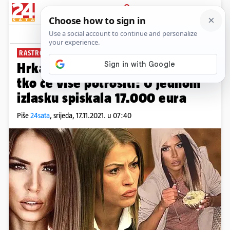
PRIJAVA
News
Komentari
21
RASTROŠNA LIČANKA
Hrkalović se natjecala s mafijom
tko će više potrošiti: U jednom
izlasku spiskala 17.000 eura
Piše
24sata
,
srijeda, 17.11.2021. u 07:40