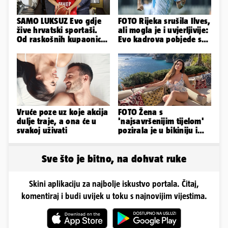
SAMO LUKSUZ Evo gdje
FOTO Rijeka srušila Ilves,
žive hrvatski sportaši.
ali mogla je i uvjerljivije:
Od raskošnih kupaonica
Evo kadrova pobjede s
pa do privatnog kina
Rujevice
Vruće poze uz koje akcija
FOTO Žena s
dulje traje, a ona će u
'najsavršenijim tijelom'
svakoj uživati
pozirala je u bikiniju i
pokazala svoje bujne
obline...
Sve što je bitno, na dohvat ruke
Skini aplikaciju za najbolje iskustvo portala. Čitaj,
komentiraj i budi uvijek u toku s najnovijim vijestima.