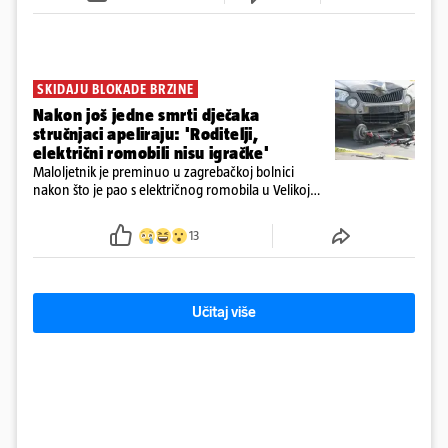
SKIDAJU BLOKADE BRZINE
Nakon još jedne smrti dječaka
stručnjaci apeliraju: 'Roditelji,
električni romobili nisu igračke'
Maloljetnik je preminuo u zagrebačkoj bolnici
nakon što je pao s električnog romobila u Velikoj
Gorici. Liječnici: ‘Ozljede su sve jezivije’
13
Učitaj više