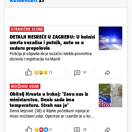
STRAVIČNE SCENE
DETALJI NESREĆE U ZAGREBU: U bolnici
umrla vozačica i putnik, auto se u
sudaru prepolovio
Policija je objavila da je vozačici istekla prometna
dozvola i registracija na Mazdi
23
91
MOŽDANI UDAR
Obitelj Hrvata u Irskoj: 'Zovu nas iz
ministarstva. Denis sada ima
temperaturu. Strah nas je'
Denis Vejzović (38) iz Rijeke početkom srpnja je
imao moždani udar. Operiran je i završio je u komi.
Obitelj ga želi prebaciti u Hrvatsku, kažu kako
tamošnji liječnici ne vjeruju u oporavak: 'Imamo
21
28
72 sata'