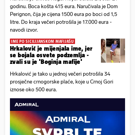
godinu. Boca košta 415 eura. Naručivala je Dom
Perignon, čija je cijena 1500 eura po boci od 1,5
litre. Do kraja večeri potrošila je 17.000 eura -
navodi izvor.
IME PO SICILIJANSKOM MAFIJAŠU
Hrkalović je mijenjala ime, jer
se bojala osvete podzemlja -
zvali su je 'Boginja mafije'
Hrkalović je tako u jednoj večeri potrošila 34
prosječne crnogorske plaće, koje u Crnoj Gori
iznose oko 500 eura.