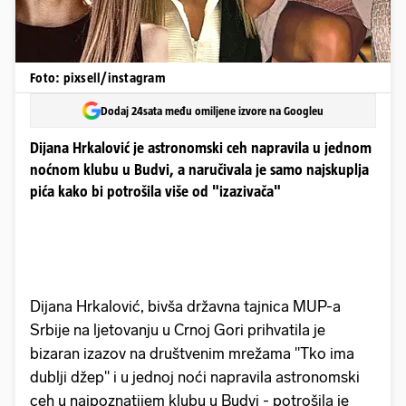
Foto: pixsell/instagram
Dodaj 24sata među omiljene izvore na Googleu
Dijana Hrkalović je astronomski ceh napravila u jednom
noćnom klubu u Budvi, a naručivala je samo najskuplja
pića kako bi potrošila više od "izazivača"
Dijana Hrkalović, bivša državna tajnica MUP-a
Srbije na ljetovanju u Crnoj Gori prihvatila je
bizaran izazov na društvenim mrežama "Tko ima
dublji džep" i u jednoj noći napravila astronomski
ceh u najpoznatijem klubu u Budvi - potrošila je