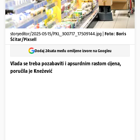
storyeditor/2025-05-15/PXL_300717_17509144.jpg |
Foto: Boris
Šćitar/Pixsell
Dodaj 24sata među omiljene izvore na Googleu
Vlada se treba pozabaviti i apsurdnim rastom cijena,
poručila je Knežević