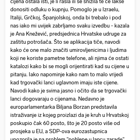
cijena ostala isti, je li rasla ili se snizila te će lakše
donositi odluku o kupnju. Pomoglo je u Izraelu,
Italiji, Grčkoj, Španjolskoj, onda bi trebalo i pod
nas iako mi uvijek zabrljamo svaku izvedbu - kazala
je Ana Knežević, predsjednica Hrvatske udruge za
zaštitu potrošača. Što se aplikacija tiče, navodi
kako će one malo značiti umirovljenicima i ljudima
koji ne koriste pametne telefone, ali njima će ostati
katalozi kako bi se mogli orijentirati kad su cijene u
pitanju. Iako napominje kako nam to malo vrijedi
kad trgovački lanci uglavnom imaju iste cijene.
Navodi kako je svima jasno i očito da se trgovački
lanci dogovaraju o cijenama. Nedavno je
europarlamentarka Biljana Borzan predstavila
istraživanje iz kojeg proizlazi da je kruh u Hrvatskoj
poskupio čak 60 posto, što je 20 posto više od
prosjeka u EU, a SDP-ova eurozastupnica
upozorila je na problem "pohlepe u lancu zarade".