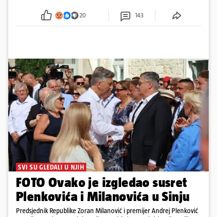
metara. Smeće stane u 284.600 kubnih kocaka.
Kada bi slagali jednu na drugu, visina bi bila kao
20
143
2600 katedrala
SVI SU GLEDALI U NJIH
FOTO Ovako je izgledao susret
Plenkovića i Milanovića u Sinju
Predsjednik Republike Zoran Milanović i premijer Andrej Plenković