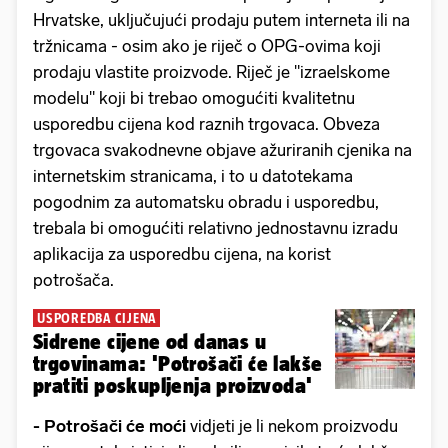
Hrvatske, uključujući prodaju putem interneta ili na
tržnicama - osim ako je riječ o OPG-ovima koji
prodaju vlastite proizvode. Riječ je "izraelskome
modelu" koji bi trebao omogućiti kvalitetnu
usporedbu cijena kod raznih trgovaca. Obveza
trgovaca svakodnevne objave ažuriranih cjenika na
internetskim stranicama, i to u datotekama
pogodnim za automatsku obradu i usporedbu,
trebala bi omogućiti relativno jednostavnu izradu
aplikacija za usporedbu cijena, na korist
potrošača.
USPOREDBA CIJENA
Sidrene cijene od danas u
trgovinama: 'Potrošači će lakše
pratiti poskupljenja proizvoda'
- Potrošači će moći
vidjeti je li nekom proizvodu