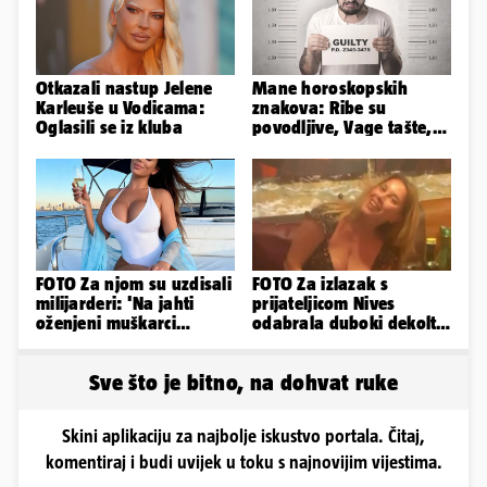
Otkazali nastup Jelene
Mane horoskopskih
Karleuše u Vodicama:
znakova: Ribe su
Oglasili se iz kluba
povodljive, Vage tašte,
Jarci komplicirani, Lav
sebičan...
FOTO Za njom su uzdisali
FOTO Za izlazak s
milijarderi: 'Na jahti
prijateljicom Nives
oženjeni muškarci
odabrala duboki dekolte
zaborave na pravila'
koji joj je istaknuo bujne
adute
Sve što je bitno, na dohvat ruke
Skini aplikaciju za najbolje iskustvo portala. Čitaj,
komentiraj i budi uvijek u toku s najnovijim vijestima.