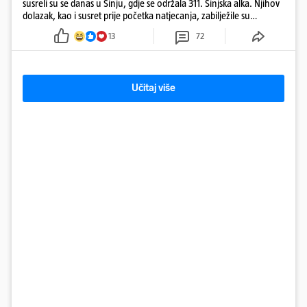
susreli su se danas u Sinju, gdje se održala 311. Sinjska alka. Njihov
dolazak, kao i susret prije početka natjecanja, zabilježile su
kamere. Uz Milanovića i Plenkovića, na Alku su stigli i predsjednik
13
72
Hrvatskog sabora Gordan Jandroković, sinjski gradonačelnik Miro
Bulj, zagrebački gradonačelnik Tomislav Tomašević te dubrovački
gradonačelnik Mato Franković.
Učitaj više