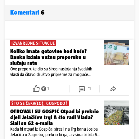
Komentari
6
IZVANREDNE SITUACIJE
Koliko imate gotovine kod kuće?
Banka izdala važnu preporuku u
slučaju rata
Ove preporuke dio su šireg nastojanja švedskih
vlasti da čitavo društvo pripreme za moguće
posljedice vojnih ili kibernetičkih napada
1
11
ŠTO SE ČEKA(LO), GOSPODO?
OTROVALI SU GOSPIĆ Otpad bi prekrio
cijeli Jelačićev trg! A što radi Vlada?
Slali su 62 e-maila
Kada bi otpad iz Gospića istresli na Trg bana Josipa
Jelačića u Zagrebu, prekrio bi ga, a visina bi bila 6