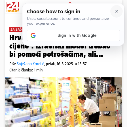
PRIJAVA
News
Komentari
6
ZA ZAŠTITU KUPACA
Hrvati moraju istaknuti 'sidrene
cijene': Izraelski model trebao
bi pomoći potrošačima, ali...
Piše
Snježana Krnetić
,
petak, 16.5.2025. u 15:57
Čitanje članka: 1 min