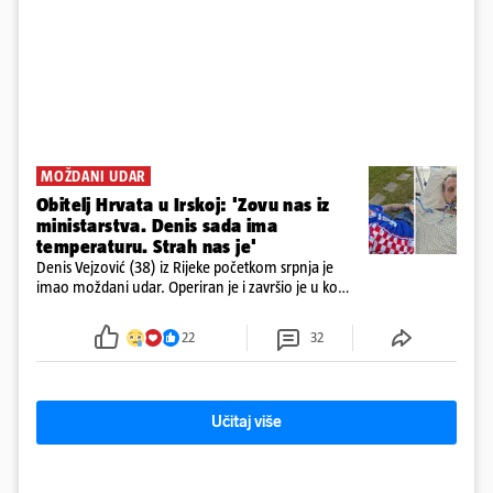
MOŽDANI UDAR
Obitelj Hrvata u Irskoj: 'Zovu nas iz
ministarstva. Denis sada ima
temperaturu. Strah nas je'
Denis Vejzović (38) iz Rijeke početkom srpnja je
imao moždani udar. Operiran je i završio je u komi.
Obitelj ga želi prebaciti u Hrvatsku, kažu kako
tamošnji liječnici ne vjeruju u oporavak: 'Imamo
22
32
72 sata'
Učitaj više