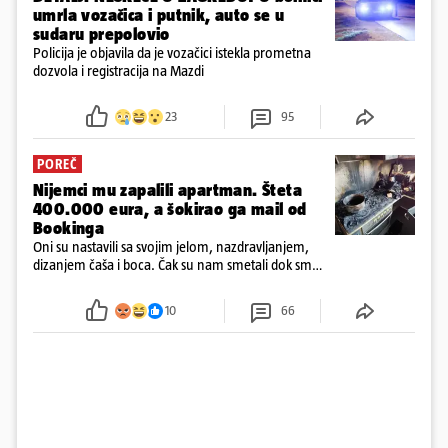
umrla vozačica i putnik, auto se u
sudaru prepolovio
Policija je objavila da je vozačici istekla prometna
dozvola i registracija na Mazdi
23
95
POREČ
Nijemci mu zapalili apartman. Šteta
400.000 eura, a šokirao ga mail od
Bookinga
Oni su nastavili sa svojim jelom, nazdravljanjem,
dizanjem čaša i boca. Čak su nam smetali dok smo
u panici kupili crijeva kako bismo pokušali ugasiti
požar, rekao je vlasnik
10
66