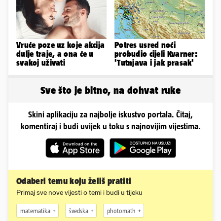
Vruće poze uz koje akcija
Potres usred noći
dulje traje, a ona će u
probudio cijeli Kvarner:
svakoj uživati
'Tutnjava i jak prasak'
Sve što je bitno, na dohvat ruke
Skini aplikaciju za najbolje iskustvo portala. Čitaj,
komentiraj i budi uvijek u toku s najnovijim vijestima.
Odaberi temu koju želiš pratiti
Primaj sve nove vijesti o temi i budi u tijeku
matematika
švedska
photomath