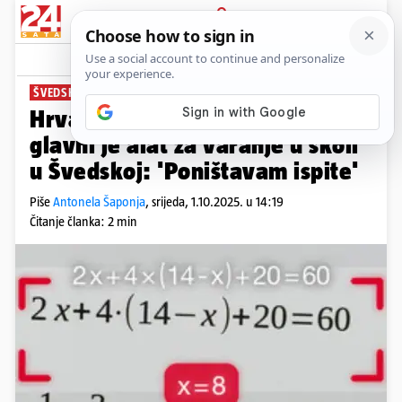
PRIJAVA
News
Komentari
1
ŠVEDSKA ZVONA ZA UZBUNU
Hrvatska aplikacija Photomath
glavni je alat za varanje u školi
u Švedskoj: 'Poništavam ispite'
Piše
Antonela Šaponja
,
srijeda, 1.10.2025. u 14:19
Čitanje članka: 2 min