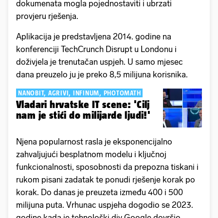
dokumenata mogla pojednostaviti i ubrzati
provjeru rješenja.
Aplikacija je predstavljena 2014. godine na
konferenciji TechCrunch Disrupt u Londonu i
doživjela je trenutačan uspjeh. U samo mjesec
dana preuzelo ju je preko 8,5 milijuna korisnika.
NANOBIT, AGRIVI, INFINUM, PHOTOMATH
Vladari hrvatske IT scene: 'Cilj
nam je stići do milijarde ljudi!'
Njena popularnost rasla je eksponencijalno
zahvaljujući besplatnom modelu i ključnoj
funkcionalnosti, sposobnosti da prepozna tiskani i
rukom pisani zadatak te ponudi rješenje korak po
korak. Do danas je preuzeta između 400 i 500
milijuna puta. Vrhunac uspjeha dogodio se 2023.
godine kada je tehnološki div Google dovršio