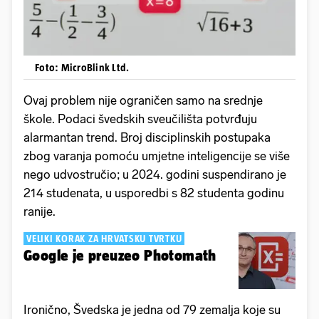
Foto: MicroBlink Ltd.
Ovaj problem nije ograničen samo na srednje
škole. Podaci švedskih sveučilišta potvrđuju
alarmantan trend. Broj disciplinskih postupaka
zbog varanja pomoću umjetne inteligencije se više
nego udvostručio; u 2024. godini suspendirano je
214 studenata, u usporedbi s 82 studenta godinu
ranije.
VELIKI KORAK ZA HRVATSKU TVRTKU
Google je preuzeo Photomath
Ironično, Švedska je jedna od 79 zemalja koje su