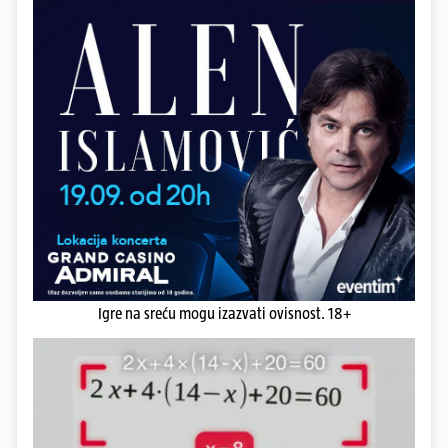
Igre na sreću mogu izazvati ovisnost. 18+