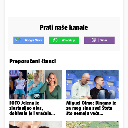
Prati naše kanale
Preporučeni članci
FOTO Jelenu je
Miguel Olmo: Dinamo je
zlostavljao otac,
za mog sina sve! Šteta
dobivala je i vraćala
što nemaju veću
kilograme: 'Brutalno me
konkurenciju u hrvatskoj
tukao šakama'
ligi...