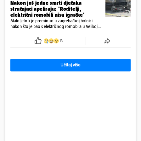
Nakon još jedne smrti dječaka
stručnjaci apeliraju: 'Roditelji,
električni romobili nisu igračke'
Maloljetnik je preminuo u zagrebačkoj bolnici
nakon što je pao s električnog romobila u Velikoj
Gorici. Liječnici: ‘Ozljede su sve jezivije’
13
Učitaj više