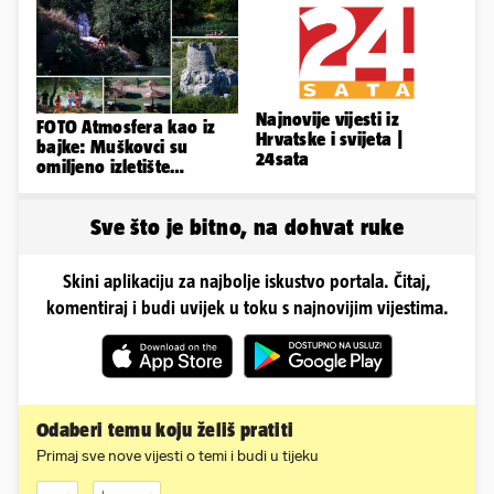
Najnovije vijesti iz
FOTO Atmosfera kao iz
Hrvatske i svijeta |
bajke: Muškovci su
24sata
omiljeno izletište
Zadrana, pogledajte
zašto
Sve što je bitno, na dohvat ruke
Skini aplikaciju za najbolje iskustvo portala. Čitaj,
komentiraj i budi uvijek u toku s najnovijim vijestima.
Odaberi temu koju želiš pratiti
Primaj sve nove vijesti o temi i budi u tijeku