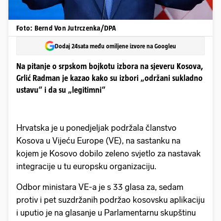
Foto: Bernd Von Jutrczenka/DPA
Dodaj 24sata među omiljene izvore na Googleu
Na pitanje o srpskom bojkotu izbora na sjeveru Kosova,
Grlić Radman je kazao kako su izbori „održani sukladno
ustavu“ i da su „legitimni“
Hrvatska je u ponedjeljak podržala članstvo
Kosova u Vijeću Europe (VE), na sastanku na
kojem je Kosovo dobilo zeleno svjetlo za nastavak
integracije u tu europsku organizaciju.
Odbor ministara VE-a je s 33 glasa za, sedam
protiv i pet suzdržanih podržao kosovsku aplikaciju
i uputio je na glasanje u Parlamentarnu skupštinu