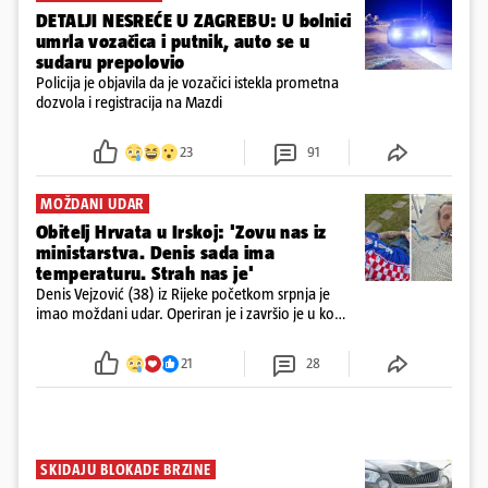
DETALJI NESREĆE U ZAGREBU: U bolnici
umrla vozačica i putnik, auto se u
sudaru prepolovio
Policija je objavila da je vozačici istekla prometna
dozvola i registracija na Mazdi
23
91
MOŽDANI UDAR
Obitelj Hrvata u Irskoj: 'Zovu nas iz
ministarstva. Denis sada ima
temperaturu. Strah nas je'
Denis Vejzović (38) iz Rijeke početkom srpnja je
imao moždani udar. Operiran je i završio je u komi.
Obitelj ga želi prebaciti u Hrvatsku, kažu kako
tamošnji liječnici ne vjeruju u oporavak: 'Imamo
21
28
72 sata'
SKIDAJU BLOKADE BRZINE