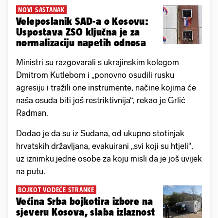
NOVI SASTANAK
Veleposlanik SAD-a o Kosovu:
Uspostava ZSO ključna je za
normalizaciju napetih odnosa
Ministri su razgovarali s ukrajinskim kolegom
Dmitrom Kutlebom i „ponovno osudili rusku
agresiju i tražili one instrumente, načine kojima će
naša osuda biti još restriktivnija“, rekao je Grlić
Radman.
Dodao je da su iz Sudana, od ukupno stotinjak
hrvatskih državljana, evakuirani „svi koji su htjeli“,
uz iznimku jedne osobe za koju misli da je još uvijek
na putu.
BOJKOT VODEĆE STRANKE
Većina Srba bojkotira izbore na
sjeveru Kosova, slaba izlaznost