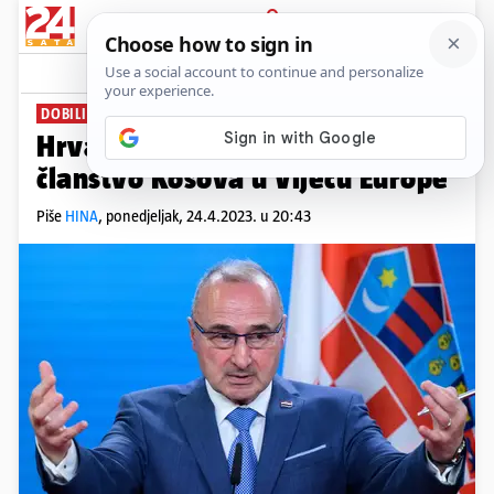
PRIJAVA
News
Komentari
6
DOBILI ZELENO SVJETLO
Hrvatska je snažno podržala
članstvo Kosova u Vijeću Europe
Piše
HINA
,
ponedjeljak, 24.4.2023. u 20:43