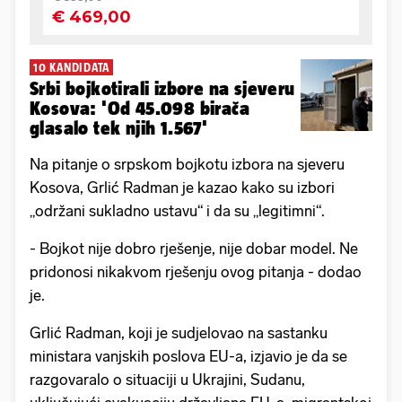
10 KANDIDATA
Srbi bojkotirali izbore na sjeveru
Kosova: 'Od 45.098 birača
glasalo tek njih 1.567'
Na pitanje o srpskom bojkotu izbora na sjeveru
Kosova, Grlić Radman je kazao kako su izbori
„održani sukladno ustavu“ i da su „legitimni“.
- Bojkot nije dobro rješenje, nije dobar model. Ne
pridonosi nikakvom rješenju ovog pitanja - dodao
je.
Grlić Radman, koji je sudjelovao na sastanku
ministara vanjskih poslova EU-a, izjavio je da se
razgovaralo o situaciji u Ukrajini, Sudanu,