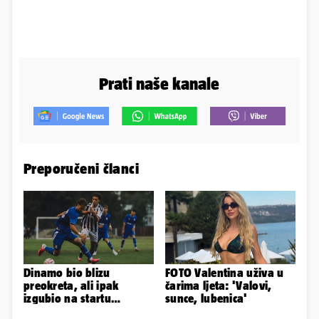
Prati naše kanale
Preporučeni članci
Dinamo bio blizu
FOTO Valentina uživa u
preokreta, ali ipak
čarima ljeta: 'Valovi,
izgubio na startu
sunce, lubenica'
Ramljaka