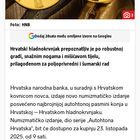
3
Foto: HNB
Dodaj 24sata među omiljene izvore na Googleu
Hrvatski hladnokrvnjak prepoznatljiv je po robustnoj
građi, snažnim nogama i mišićavom tijelu,
prilagođenom za poljoprivredni i šumarski rad
Hrvatska narodna banka, u suradnji s Hrvatskom
kovnicom novca, izdaje novo numizmatičko izdanje
posvećeno najbrojnijoj autohtonoj pasmini konja u
Hrvatskoj – Hrvatskom hladnokrvnjaku.
Numizmatičko izdanje, dio serije „Autohtona
Hrvatska“, bit će dostupno za kupnju 23. listopada
2025. od 9 sati.