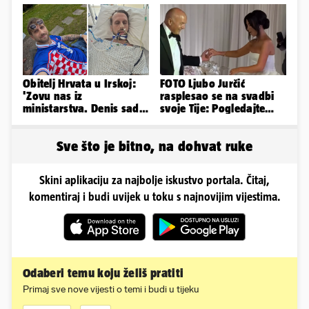
Obitelj Hrvata u Irskoj:
FOTO Ljubo Jurčić
'Zovu nas iz
rasplesao se na svadbi
ministarstva. Denis sada
svoje Tije: Pogledajte
ima temperaturu. Strah
kako je izgledalo
nas je'
vjenčanje...
Sve što je bitno, na dohvat ruke
Skini aplikaciju za najbolje iskustvo portala. Čitaj,
komentiraj i budi uvijek u toku s najnovijim vijestima.
Odaberi temu koju želiš pratiti
Primaj sve nove vijesti o temi i budi u tijeku