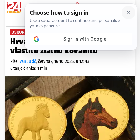
PRIJAVA
News
Komentari
0
USKORO ZA KUPNJU
Hrvatski hladnokrvnjak dobio
vlastitu zlatnu kovanicu
Piše
Ivan Jukić
,
četvrtak, 16.10.2025. u 12:43
Čitanje članka: 1 min