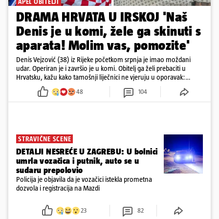
APEL OBITELJI
DRAMA HRVATA U IRSKOJ 'Naš
Denis je u komi, žele ga skinuti s
aparata! Molim vas, pomozite'
Denis Vejzović (38) iz Rijeke početkom srpnja je imao moždani
udar. Operiran je i završio je u komi. Obitelj ga želi prebaciti u
Hrvatsku, kažu kako tamošnji liječnici ne vjeruju u oporavak:
'Imamo 72 sata'
48
104
STRAVIČNE SCENE
DETALJI NESREĆE U ZAGREBU: U bolnici
umrla vozačica i putnik, auto se u
sudaru prepolovio
Policija je objavila da je vozačici istekla prometna
dozvola i registracija na Mazdi
23
82