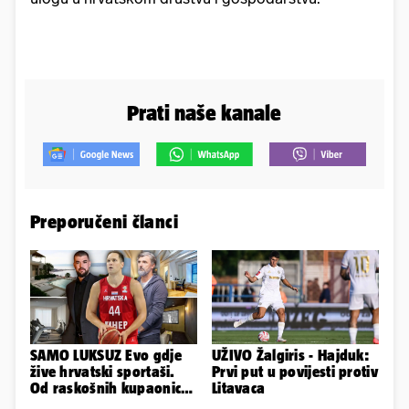
Prati naše kanale
Preporučeni članci
SAMO LUKSUZ Evo gdje
UŽIVO Žalgiris - Hajduk:
žive hrvatski sportaši.
Prvi put u povijesti protiv
Od raskošnih kupaonica
Litavaca
pa do privatnog kina