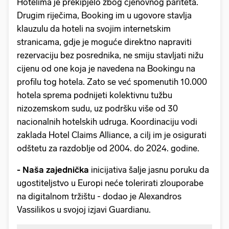
Hotelima je prekipjelo zbog cjenovnog pariteta.
Drugim riječima, Booking im u ugovore stavlja
klauzulu da hoteli na svojim internetskim
stranicama, gdje je moguće direktno napraviti
rezervaciju bez posrednika, ne smiju stavljati nižu
cijenu od one koja je navedena na Bookingu na
profilu tog hotela. Zato se već spomenutih 10.000
hotela sprema podnijeti kolektivnu tužbu
nizozemskom sudu, uz podršku više od 30
nacionalnih hotelskih udruga. Koordinaciju vodi
zaklada Hotel Claims Alliance, a cilj im je osigurati
odštetu za razdoblje od 2004. do 2024. godine.
- Naša zajednička
inicijativa šalje jasnu poruku da
ugostiteljstvo u Europi neće tolerirati zlouporabe
na digitalnom tržištu - dodao je Alexandros
Vassilikos u svojoj izjavi Guardianu.