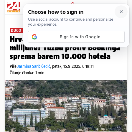
PRIJAVA
News
Komentari
22
DUGO TRPIMO NEPOŠTENJE
Hrvatski hoteli su oštećeni za
milijune? Tužbu protiv Bookinga
sprema barem 10.000 hotela
Piše
Jasmina Sarić Čedić
,
petak, 15.8.2025. u 19:11
Čitanje članka: 1 min