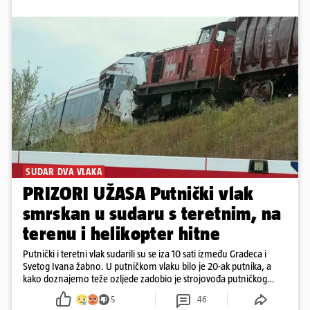
SUDAR DVA VLAKA
PRIZORI UŽASA Putnički vlak
smrskan u sudaru s teretnim, na
terenu i helikopter hitne
Putnički i teretni vlak sudarili su se iza 10 sati između Gradeca i
Svetog Ivana žabno. U putničkom vlaku bilo je 20-ak putnika, a
kako doznajemo teže ozljede zadobio je strojovođa putničkog
vlaka. Zatvoren je promet, a fotoreporteri Prigorskog objavili su
5
46
prve snimke s mjesta sudara