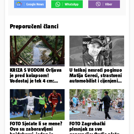
Preporučeni članci
KRIZA S VODOM Orljava
U teškoj nesreći poginuo
je pred kolapsom!
Matija Gereci, strastveni
Vodostaj je tek 4 cm:
automobilist i cijenjeni
'Bunari su nam suhi, nije
vatrogasac
dobro'
FOTO Sjećate li se mene?
FOTO Zagrebački
Ovo su zaboravljeni
plesnjak za sve