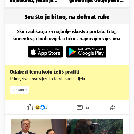
hajdukovci, jedan je
generacije: Ovdje plešu
napuhao 3,3 promila...
baš svi
Sve što je bitno, na dohvat ruke
Skini aplikaciju za najbolje iskustvo portala. Čitaj,
komentiraj i budi uvijek u toku s najnovijim vijestima.
Odaberi temu koju želiš pratiti
Primaj sve nove vijesti o temi i budi u tijeku
turizam
3
22