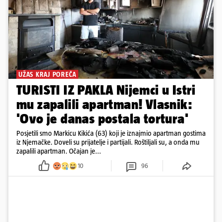
UŽAS KRAJ POREČA
TURISTI IZ PAKLA Nijemci u Istri
mu zapalili apartman! Vlasnik:
'Ovo je danas postala tortura'
Posjetili smo Markicu Kikića (63) koji je iznajmio apartman gostima
iz Njemačke. Doveli su prijatelje i partijali. Roštiljali su, a onda mu
zapalili apartman. Očajan je...
10
96