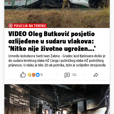
POLICIJA NA TERENU
VIDEO Oleg Butković posjetio
ozlijeđene u sudaru vlakova:
'Nitko nije životno ugrožen...'
Između kolodvora Sveti Ivan Žabno - Gradec kod Bjelovara došlo je
do sudara teretnog vlaka HŽ Carga i putničkog vlaka HŽ putničkog
prijevoza. U vlaku je bilo 20-ak putnika, teže je ozlijeđen strojovođa
15
122