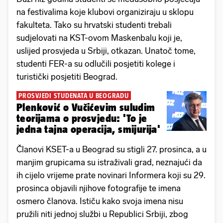
na festivalima koje klubovi organiziraju u sklopu
fakulteta. Tako su hrvatski studenti trebali
sudjelovati na KST-ovom Maskenbalu koji je,
uslijed prosvjeda u Srbiji, otkazan. Unatoč tome,
studenti FER-a su odlučili posjetiti kolege i
turistički posjetiti Beograd.
PROSVJEDI STUDENATA U BEOGRADU
Plenković o Vučićevim suludim
teorijama o prosvjedu: 'To je
jedna tajna operacija, smijurija'
Članovi KSET-a u Beograd su stigli 27. prosinca, a u
manjim grupicama su istraživali grad, neznajući da
ih cijelo vrijeme prate novinari Informera koji su 29.
prosinca objavili njihove fotografije te imena
osmero članova. Ističu kako svoja imena nisu
pružili niti jednoj službi u Republici Srbiji, zbog