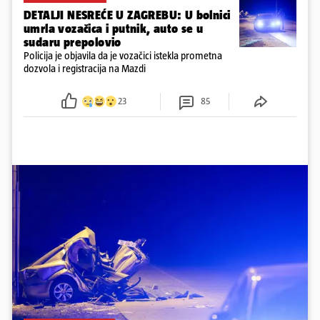
DETALJI NESREĆE U ZAGREBU: U bolnici
umrla vozačica i putnik, auto se u
sudaru prepolovio
Policija je objavila da je vozačici istekla prometna
dozvola i registracija na Mazdi
23
85