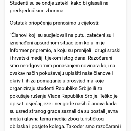
Studenti su se ondje zatekli kako bi glasali na
predsjedničkim izborima.
Ostatak priopćenja prenosimo u cijelosti:
"Članovi koji su sudjelovali na putu, zatečeni su i
iznenađeni apsurdnom situacijom koju im je
Informer pripremio, a koju su prenijeli i drugi srpski
i hrvatski mediji tijekom istog dana. Razočarani
smo neodgovornim ponašanjem novinara koji na
ovakav način pokušavaju uplašiti naše članove i
okriviti ih za pomaganje u prosvjedima koje
organiziraju studenti Republike Srbije ili za
pokušaje rušenja Vlade Republike Srbije. Teško je
opisati osjećaj jeze i neugode naših članova kada
su usred stranog grada saznali da su postali javna
meta i glavna tema medija zbog turističkog
obilaska i posjete kolega. Također smo razočarani i