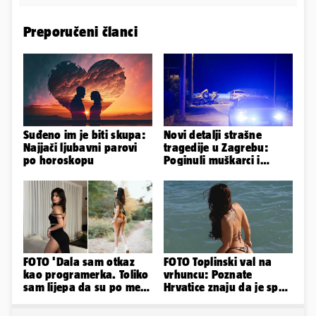
Preporučeni članci
Suđeno im je biti skupa:
Novi detalji strašne
Najjači ljubavni parovi
tragedije u Zagrebu:
po horoskopu
Poginuli muškarci i
vozačica otprije poznati
policiji
FOTO 'Dala sam otkaz
FOTO Toplinski val na
kao programerka. Toliko
vrhuncu: Poznate
sam lijepa da su po meni
Hrvatice znaju da je spas
napravili lutku'
u minijaturnom bikiniju