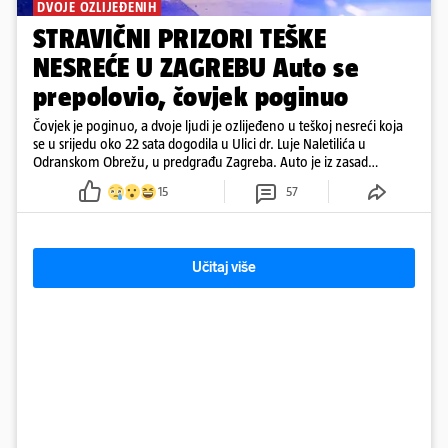
DVOJE OZLIJEĐENIH
STRAVIČNI PRIZORI TEŠKE
NESREĆE U ZAGREBU Auto se
prepolovio, čovjek poginuo
Čovjek je poginuo, a dvoje ljudi je ozlijeđeno u teškoj nesreći koja
se u srijedu oko 22 sata dogodila u Ulici dr. Luje Naletilića u
Odranskom Obrežu, u predgrađu Zagreba. Auto je iz zasad
neutvrđenih razloga sletio s kolnika, a od siline udara vozilo se
15
57
prepolovilo.
Učitaj više