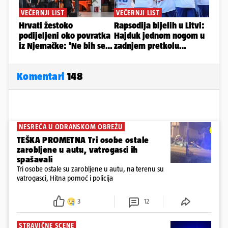
Komentari
148
NESREĆA U ODRANSKOM OBREŽU
TEŠKA PROMETNA Tri osobe ostale
zarobljene u autu, vatrogasci ih
spašavali
Tri osobe ostale su zarobljene u autu, na terenu su
vatrogasci, Hitna pomoć i policija
3
12
STRAVIČNE SCENE