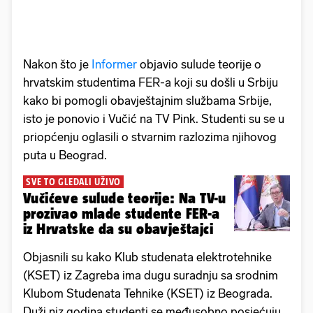
Nakon što je
Informer
objavio sulude teorije o
hrvatskim studentima FER-a koji su došli u Srbiju
kako bi pomogli obavještajnim službama Srbije,
isto je ponovio i Vučić na TV Pink. Studenti su se u
priopćenju oglasili o stvarnim razlozima njihovog
puta u Beograd.
SVE TO GLEDALI UŽIVO
Vučićeve sulude teorije: Na TV-u
prozivao mlade studente FER-a
iz Hrvatske da su obavještajci
Objasnili su kako Klub studenata elektrotehnike
(KSET) iz Zagreba ima dugu suradnju sa srodnim
Klubom Studenata Tehnike (KSET) iz Beograda.
Duži niz godina studenti se međusobno posjećuju