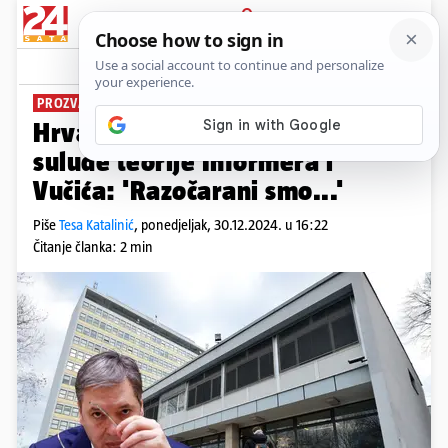
PRIJAVA
News
Komentari
148
PROZVALI IH ŠPIJUNIMA
Hrvatski studenti odgovorili na
sulude teorije Informera i
Vučića: 'Razočarani smo...'
Piše
Tesa Katalinić
,
ponedjeljak, 30.12.2024. u 16:22
Čitanje članka: 2 min