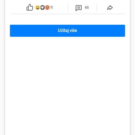
ga uhitili, a psa je preuzeo komunalni redar
11
46
Učitaj više