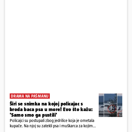
DRAMA NA PAŠMANU
Širi se snimka na kojoj policajac s
broda baca psa u more! Evo što kažu:
'Samo smo ga pustili'
Policajci su postupali zbog jedrilice koja je ometala
kupače. Na njoj su zatekli psa i muškarca za kojim
se od ranije trage. Muškarac je pružao otpor te su