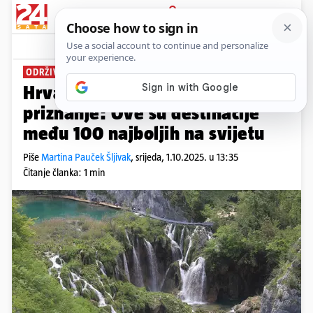
PRIJAVA
News
Komentari
2
ODRŽIVE TURISTIČKE PRAKSE
Hrvatskoj je sad stiglo veliko
priznanje: Ove su destinacije
među 100 najboljih na svijetu
Piše
Martina Pauček Šljivak
,
srijeda, 1.10.2025. u 13:35
Čitanje članka: 1 min