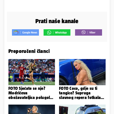
Prati naše kanale
Preporučeni članci
FOTO Sjećate se nje?
FOTO Coco, gdje su ti
Modrićeva
tangice? Supruga
obožavateljica polugola
slavnog repera fotkala
uletjela na finale LP. Evo
se ispred auta i pokazala
što radi danas
sve