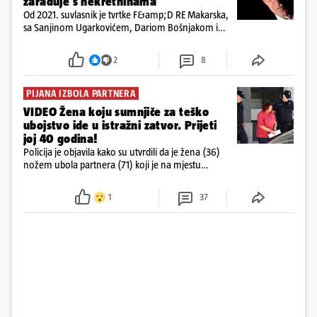
zarađuje s nekretninama
Od 2021. suvlasnik je tvrtke F&amp;D RE Makarska,
sa Sanjinom Ugarkovićem, Dariom Bošnjakom i
Dobrislavom Hrkaćem. Tvrtka je registrirana za
poslovanje nekretninama, a od osnutka nema
2
8
zaposlenih
PIJANA IZBOLA PARTNERA
VIDEO Žena koju sumnjiče za teško
ubojstvo ide u istražni zatvor. Prijeti
joj 40 godina!
Policija je objavila kako su utvrdili da je žena (36)
nožem ubola partnera (71) koji je na mjestu
preminuo. Imala je 2,03 promila. U nedjelju su je
ispitali i poslali u istražni zatvor
1
37