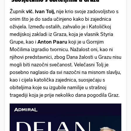
Župnik
vlč. Ivan Tolj,
nije krio svoje zadovoljstvo s
onim što je do sada učinjeno kako bi zajednica
oživjela. Između ostalih, zahvalio je i Katoličkoj
medijskoj zakladi iz Graza, koja je vlasnik Styria
Grupe, kao i
Anton Paaru
koji je u Gornjim
Močilima izgradio tvornicu. Nažalost oni, kao ni
njihovi predstavnici, zbog Dana žalosti u Grazu nisu
mogli biti nazočni svečanost. Velečasni Tolj je
posebno naglasio da svi nazočni na misnom slavlju,
kao i cijela katolička zajednica, suosjećaju s
obiteljima koje su izgubile namilije u strašnoj
tragediji koja je prije nekoliko dana pogodila Graz.