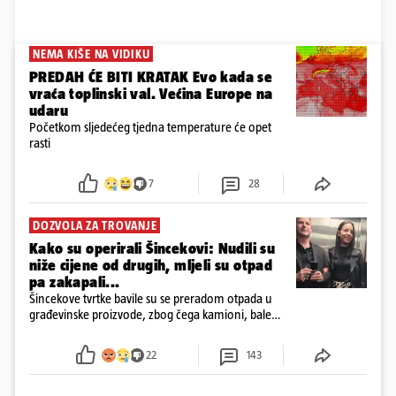
NEMA KIŠE NA VIDIKU
PREDAH ĆE BITI KRATAK Evo kada se
vraća toplinski val. Većina Europe na
udaru
Početkom sljedećeg tjedna temperature će opet
rasti
7
28
DOZVOLA ZA TROVANJE
Kako su operirali Šincekovi: Nudili su
niže cijene od drugih, mljeli su otpad
pa zakapali...
Šincekove tvrtke bavile su se preradom otpada u
građevinske proizvode, zbog čega kamioni, bale
plastike i samljeveni materijal dugo nisu izazivali
sumnju
22
143