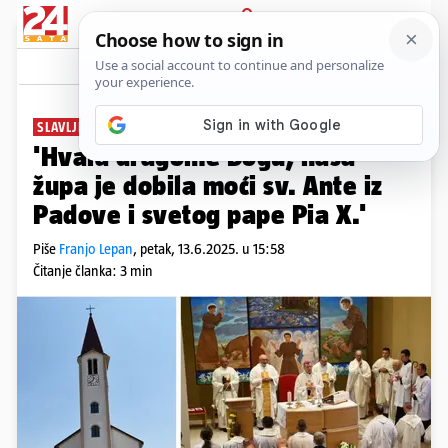
PRIJAVA
News
Komentari
0
SLAVLJE U GORNJIM MOČILIMA
'Hvala dragome Bogu, naša
župa je dobila moći sv. Ante iz
Padove i svetog pape Pia X.'
Piše
Franjo Lepan
,
petak, 13.6.2025. u 15:58
Čitanje članka: 3 min