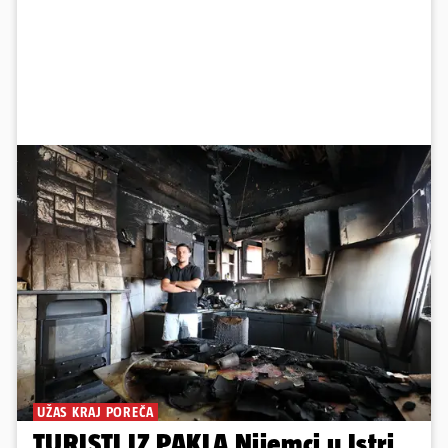
UŽAS KRAJ POREČA
TURISTI IZ PAKLA Nijemci u Istri