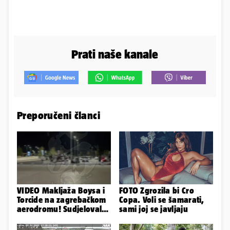
Prati naše kanale
Preporučeni članci
VIDEO Makljaža Boysa i
FOTO Zgrozila bi Cro
Torcide na zagrebačkom
Copa. Voli se šamarati,
aerodromu! Sudjelovalo
sami joj se javljaju
je čak 50 huligana