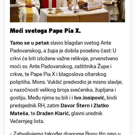
Moći svetoga Pape Pia X.
Tamo se u petak
slavio blagdan svetog Ante
Padovanskog, a župa je dobila posebnu čast: U
crkvi će biti izložene važne relikvije, prvenstveno
moći sv. Ante Padovanskog, zaštitnika Župe i
crkve, te Pape Pia X i blagoslova oltarskog
poliptiha. Mons. Vukšić predvodio je misno slavlje,
u nazočnosti velikog broja svećenika, župljana i
gostiju. Među njima su bili i i
Ivo Josipović,
bivši
predsjednik RH, zatim
Davor Štern i Zlatko
Mateša
, te
Dražen Klarić,
glavni urednik
Večernjeg lista.
- Zahvaljujemo također dragome Bogu što smo u