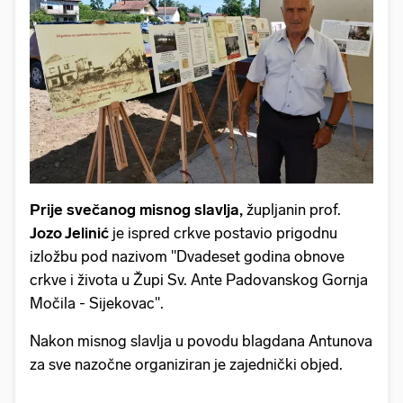
Prije svečanog misnog slavlja,
župljanin prof.
Jozo Jelinić
je ispred crkve postavio prigodnu
izložbu pod nazivom "Dvadeset godina obnove
crkve i života u Župi Sv. Ante Padovanskog Gornja
Močila - Sijekovac".
Nakon misnog slavlja u povodu blagdana Antunova
za sve nazočne organiziran je zajednički objed.