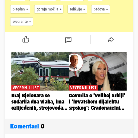
blagdan
gornja močila
relikvije
padova
sveti ante
Komentari
0