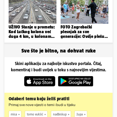
UŽIVO Stanje u prometu:
FOTO Zagrebački
Kod Lučkog kolona već
plesnjak za sve
duga 4 km, u kolonama
generacije: Ovdje plešu
se vozi prema moru
baš svi
Sve što je bitno, na dohvat ruke
Skini aplikaciju za najbolje iskustvo portala. Čitaj,
komentiraj i budi uvijek u toku s najnovijim vijestima.
Odaberi temu koju želiš pratiti
Primaj sve nove vijesti o temi i budi u tijeku
misa
tomo vukšić
nadbiskup
župa