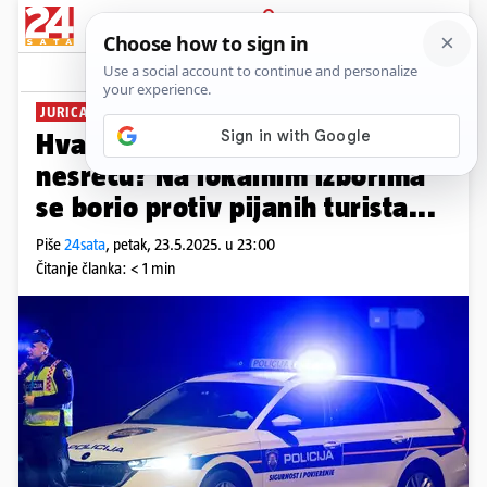
PRIJAVA
News
Komentari
12
JURICA DOMANČIĆ IMAO SUDAR
Hvarski vijećnik pijan izazvao
nesreću? Na lokalnim izborima
se borio protiv pijanih turista...
Piše
24sata
,
petak, 23.5.2025. u 23:00
Čitanje članka: < 1 min