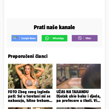
Prati naše kanale
Preporučeni članci
FOTO Zbog svog izgleda
UŽAS NA TAJLANDU
pati: Svi u teretani mi se
Dječak ubio baku i djeda,
nabacuju, hitno trebam
pa profesore u školi. Više
tjelohranitelja!
od 30 ljudi je ranjeno