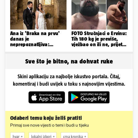
Ana iz 'Braka na prvu'
FOTO Stručnjaci o Ervinu:
danas je
Tih 180 kg je previše,
neprepoznatljiva:
vježbao on ili ne, prijete
Odselila je iz Hrvatske, a
mu mnoge komplikacije
ovako sad izgleda
Sve što je bitno, na dohvat ruke
Skini aplikaciju za najbolje iskustvo portala. Čitaj,
komentiraj i budi uvijek u toku s najnovijim vijestima.
Odaberi temu koju želiš pratiti
Primaj sve nove vijesti o temi i budi u tijeku
hvar
lokalni izbori
crna kronika