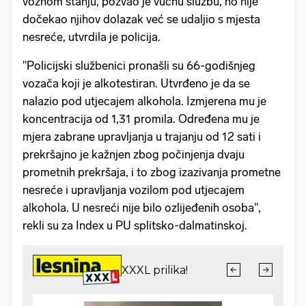
voznom stanju, pozvao je vučnu službu, no nije
dočekao njihov dolazak već se udaljio s mjesta
nesreće, utvrdila je policija.
"Policijski službenici pronašli su 66-godišnjeg
vozača koji je alkotestiran. Utvrđeno je da se
nalazio pod utjecajem alkohola. Izmjerena mu je
koncentracija od 1,31 promila. Određena mu je
mjera zabrane upravljanja u trajanju od 12 sati i
prekršajno je kažnjen zbog počinjenja dvaju
prometnih prekršaja, i to zbog izazivanja prometne
nesreće i upravljanja vozilom pod utjecajem
alkohola. U nesreći nije bilo ozlijeđenih osoba",
rekli su za Index u PU splitsko-dalmatinskoj.