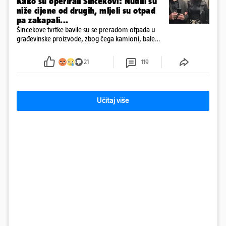
Kako su operirali Šincekovi: Nudili su
niže cijene od drugih, mljeli su otpad
pa zakapali...
Šincekove tvrtke bavile su se preradom otpada u
građevinske proizvode, zbog čega kamioni, bale
plastike i samljeveni materijal dugo nisu izazivali
sumnju
21
119
Učitaj više