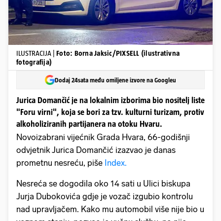
ILUSTRACIJA |
Foto: Borna Jaksic/PIXSELL (ilustrativna
fotografija)
Dodaj 24sata među omiljene izvore na Googleu
Jurica Domančić je na lokalnim izborima bio nositelj liste
"Foru virni", koja se bori za tzv. kulturni turizam, protiv
alkoholiziranih partijanera na otoku Hvaru.
Novoizabrani vijećnik Grada Hvara, 66-godišnji
odvjetnik Jurica Domančić izazvao je danas
prometnu nesreću, piše
Index.
Nesreća se dogodila oko 14 sati u Ulici biskupa
Jurja Dubokovića gdje je vozač izgubio kontrolu
nad upravljačem. Kako mu automobil više nije bio u