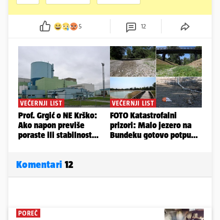
5
12
Komentari
12
POREČ