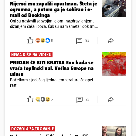
Nijemci mu zapalili apartman. Šteta je
ogromna, a potom ga je šokirao i e-
mail od Bookinga
Oni su nastavili sa svojim jelom, nazdravljanjem,
dizanjem čaša i boca. Čak su nam smetali dok smo
u panici kupili crijeva kako bismo pokušali ugasiti
požar, rekao je vlasnik
11
93
NEMA KIŠE NA VIDIKU
PREDAH ĆE BITI KRATAK Evo kada se
vraća toplinski val. Većina Europe na
udaru
Početkom sljedećeg tjedna temperature će opet
rasti
6
23
DOZVOLA ZA TROVANJE