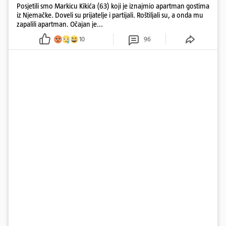
Posjetili smo Markicu Kikića (63) koji je iznajmio apartman gostima
iz Njemačke. Doveli su prijatelje i partijali. Roštiljali su, a onda mu
zapalili apartman. Očajan je...
10
96