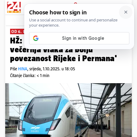
PRIJAVA
News
Komentari
0
OD 6. LISTOPADA
HŽ: 'Uvodimo dva dodatna
večernja vlaka za bolju
povezanost Rijeke i Permana'
Piše
HINA
,
srijeda, 1.10.2025. u 18:05
Čitanje članka: < 1 min