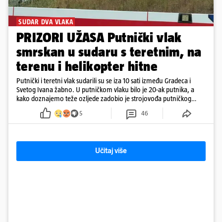
SUDAR DVA VLAKA
PRIZORI UŽASA Putnički vlak
smrskan u sudaru s teretnim, na
terenu i helikopter hitne
Putnički i teretni vlak sudarili su se iza 10 sati između Gradeca i
Svetog Ivana žabno. U putničkom vlaku bilo je 20-ak putnika, a
kako doznajemo teže ozljede zadobio je strojovođa putničkog
vlaka. Zatvoren je promet, a fotoreporteri Prigorskog objavili su
5
46
prve snimke s mjesta sudara
Učitaj više