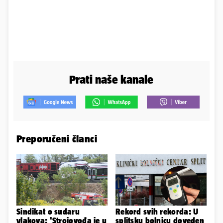
Prati naše kanale
Preporučeni članci
Sindikat o sudaru
Rekord svih rekorda: U
vlakova: 'Strojovođa je u
splitsku bolnicu doveden