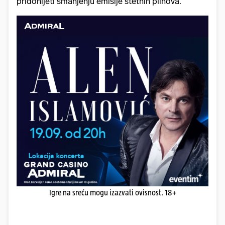
pridonijeti smanjenju emisije štetnih plinova.
Igre na sreću mogu izazvati ovisnost. 18+