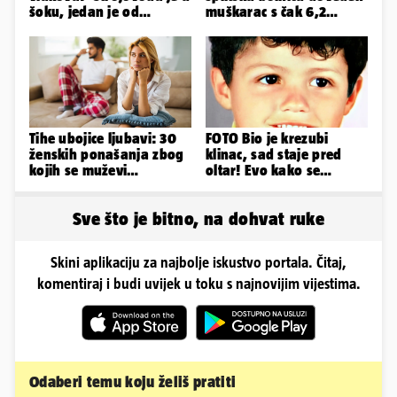
šoku, jedan je od
muškarac s čak 6,2
najboljih i
promila alkohola u krvi!
najobučenijih...'
Tihe ubojice ljubavi: 30
FOTO Bio je krezubi
ženskih ponašanja zbog
klinac, sad staje pred
kojih se muževi
oltar! Evo kako se
emocionalno distanciraju
mijenjao jedan od
najvećih...
Sve što je bitno, na dohvat ruke
Skini aplikaciju za najbolje iskustvo portala. Čitaj,
komentiraj i budi uvijek u toku s najnovijim vijestima.
Odaberi temu koju želiš pratiti