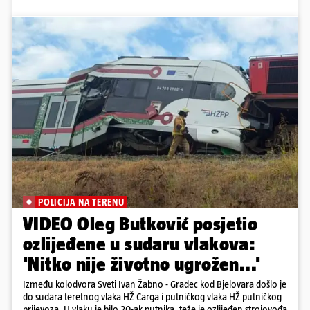
POLICIJA NA TERENU
VIDEO Oleg Butković posjetio
ozlijeđene u sudaru vlakova:
'Nitko nije životno ugrožen...'
Između kolodvora Sveti Ivan Žabno - Gradec kod Bjelovara došlo je
do sudara teretnog vlaka HŽ Carga i putničkog vlaka HŽ putničkog
prijevoza. U vlaku je bilo 20-ak putnika, teže je ozlijeđen strojovođa