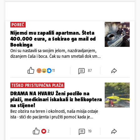
POREČ
Nijemci mu zapalili apartman. Šteta
400.000 eura, a šokirao ga mail od
Bookinga
Oni su nastavili sa svojim jelom, nazdravljanjem,
dizanjem čaša i boca. Čak su nam smetali dok smo
u panici kupili crijeva kako bismo pokušali ugasiti
požar, rekao je vlasnik
11
87
TEŠKO PRISTUPAČNA PLAŽA
DRAMA NA HVARU Ženi pozlilo na
plaži, medicinari iskakali iz helikoptera
na stijene!
Bez obzira na teren i okolnosti, naša misija ostaje
ista - stići do pacijenta i pružiti pomoć kada je
najpotrebnija - objavilo je Ministarstvo zdravstva na
Facebooku
2
19