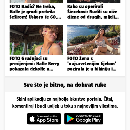
FOTO Badić? Ne treba,
Kako su operirali
Halle je grudi prekrila
Šincekovi: Nudili su niže
šeširom! Uskoro će 60,
cijene od drugih, mljeli
ljetuje u golim izdanjima
su otpad pa zakapali...
FOTO Grudnjaci su
FOTO Žena s
precijenjeni: Halle Berry
'najsavršenijim tijelom'
pokazala dekolte u
pozirala je u bikiniju i
zavodljivoj satenskoj
pokazala svoje bujne
haljinici
obline...
Sve što je bitno, na dohvat ruke
Skini aplikaciju za najbolje iskustvo portala. Čitaj,
komentiraj i budi uvijek u toku s najnovijim vijestima.