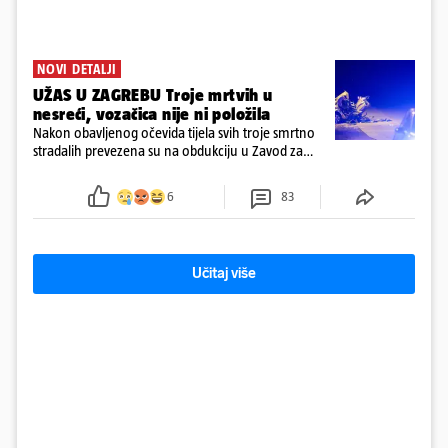
NOVI DETALJI
UŽAS U ZAGREBU Troje mrtvih u
nesreći, vozačica nije ni položila
Nakon obavljenog očevida tijela svih troje smrtno
stradalih prevezena su na obdukciju u Zavod za
sudsku medicinu i kriminalistiku u Zagrebu, a
policija nastavlja kriminalističko istraživanje
6
83
Učitaj više