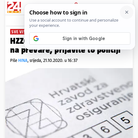
PRIJAVA
News
Komentari
4
SVE VIŠE PREVARANATA
HZZO upozorava: Na nasjedajte
na prevare, prijavite to policiji
Piše
HINA
,
srijeda, 21.10.2020. u 16:37