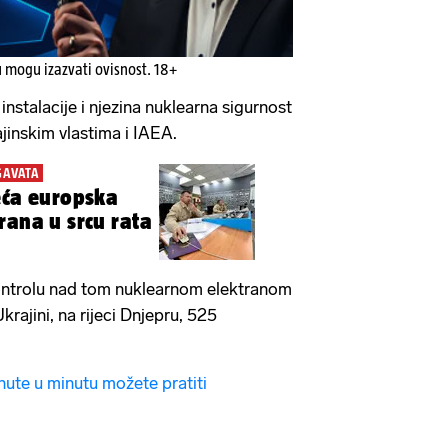
u mogu izazvati ovisnost. 18+
instalacije i njezina nuklearna sigurnost
ajinskim vlastima i IAEA.
GAVATA
eća europska
rana u srcu rata
ontrolu nad tom nuklearnom elektranom
Ukrajini, na rijeci Dnjepru, 525
nute u minutu možete pratiti