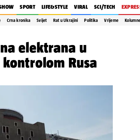
SHOW
SPORT
LIFE&STYLE
VIRAL
SCI/TECH
EXPRES
e
Crna kronika
Svijet
Rat u Ukrajini
Politika
Vrijeme
Kolumn
na elektrana u
d kontrolom Rusa