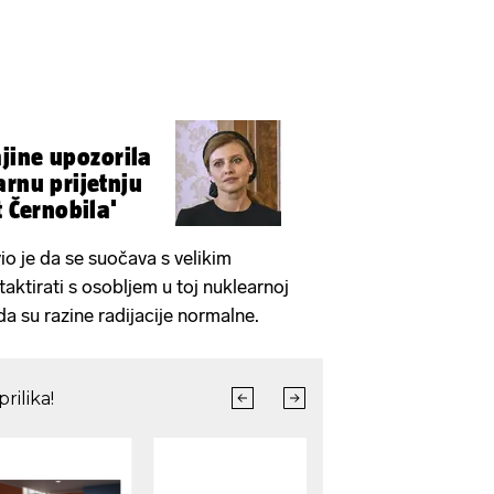
jine upozorila
arnu prijetnju
t Černobila'
io je da se suočava s velikim
aktirati s osobljem u toj nuklearnoj
da su razine radijacije normalne.