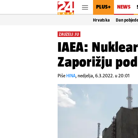
PLUS+
NEWS
Hrvatska
Dan pobjed
ZAUZELI JU
IAEA: Nuklear
Zaporižju po
Piše
HINA
,
nedjelja, 6.3.2022. u 20:01