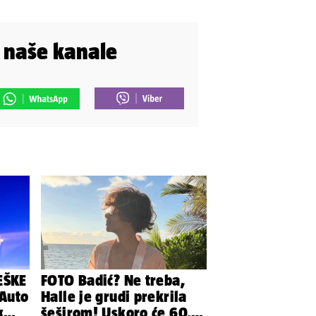
i naše kanale
EŠKE
FOTO Badić? Ne treba,
Auto
Halle je grudi prekrila
k
šeširom! Uskoro će 60,