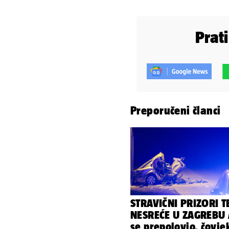
Prat
Preporučeni članci
STRAVIČNI PRIZORI T
NESREĆE U ZAGREBU 
se prepolovio, čovje