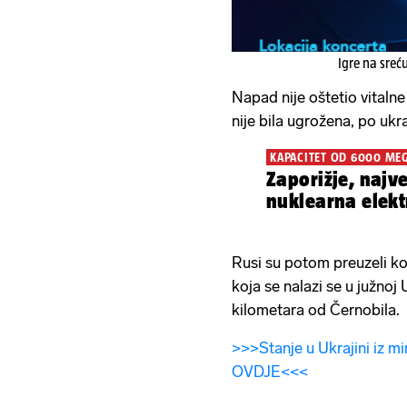
Igre na sreć
Napad nije oštetio vitalne 
nije bila ugrožena, po ukr
KAPACITET OD 6000 ME
Zaporižje, najv
nuklearna elekt
Rusi su potom preuzeli k
koja se nalazi se u južnoj 
kilometara od Černobila.
>>>Stanje u Ukrajini iz mi
OVDJE<<<