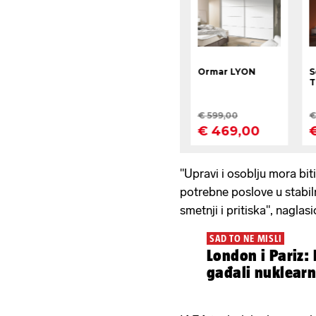
"Upravi i osoblju mora bi
potrebne poslove u stabil
smetnji i pritiska", naglasi
SAD TO NE MISLI
London i Pariz: Rusi namjerno
gađali nuklearn