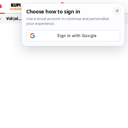
S
PRIJAVA
e
Vidi još…