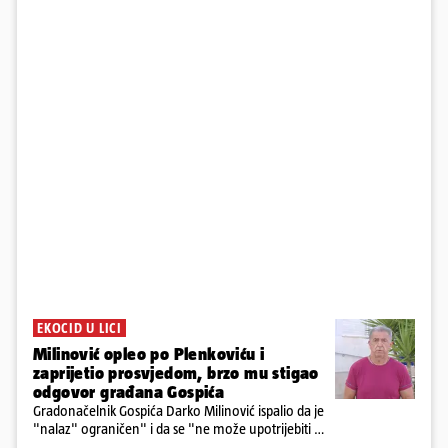
EKOCID U LICI
Milinović opleo po Plenkoviću i
zaprijetio prosvjedom, brzo mu stigao
odgovor građana Gospića
Gradonačelnik Gospića Darko Milinović ispalio da je
"nalaz" ograničen" i da se "ne može upotrijebiti za
sudske sporove". Građani Gospića ga podsjetili da