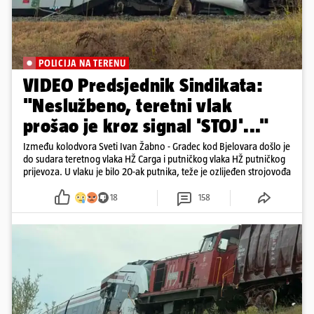
POLICIJA NA TERENU
VIDEO Predsjednik Sindikata:
"Neslužbeno, teretni vlak
prošao je kroz signal 'STOJ'..."
Između kolodvora Sveti Ivan Žabno - Gradec kod Bjelovara došlo je
do sudara teretnog vlaka HŽ Carga i putničkog vlaka HŽ putničkog
prijevoza. U vlaku je bilo 20-ak putnika, teže je ozlijeđen strojovođa
18
158