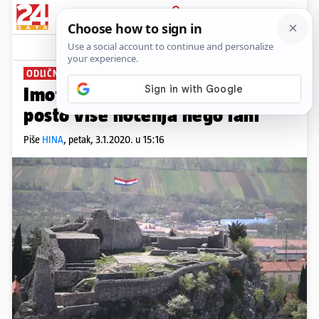
PRIJAVA
News
Komentari
5
ODLIČNA TURISTIČKA GODINA
Imotska Krajina: Ostvarili 30
posto više noćenja nego lani
Piše
HINA
,
petak, 3.1.2020. u 15:16