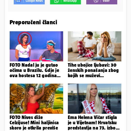
Preporučeni članci
FOTO Nadal ju je gutao
Tihe ubojice ljubavi: 30
očima u Brazilu. Gdje je
ženskih ponašanja zbog
ova hostesa 12 godina
kojih se muževi
poslije i kako izgleda?
emocionalno distanciraju
FOTO Nives diže
Ema Helena Vičar stigla
Celzijuse! Mini haljinica
je u Vijetnam! Hrvatsku
skoro je otkrila previše
predstavlja na 73. izboru