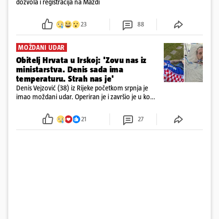
dozvola i registracija na Mazdi
23
88
MOŽDANI UDAR
Obitelj Hrvata u Irskoj: 'Zovu nas iz
ministarstva. Denis sada ima
temperaturu. Strah nas je'
Denis Vejzović (38) iz Rijeke početkom srpnja je
imao moždani udar. Operiran je i završio je u komi.
Obitelj ga želi prebaciti u Hrvatsku, kažu kako
tamošnji liječnici ne vjeruju u oporavak: 'Imamo
21
27
72 sata'