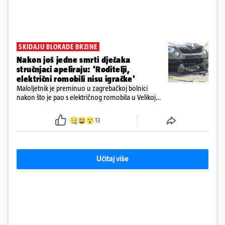
SKIDAJU BLOKADE BRZINE
Nakon još jedne smrti dječaka
stručnjaci apeliraju: 'Roditelji,
električni romobili nisu igračke'
Maloljetnik je preminuo u zagrebačkoj bolnici
nakon što je pao s električnog romobila u Velikoj
Gorici. Liječnici: ‘Ozljede su sve jezivije’
13
Učitaj više