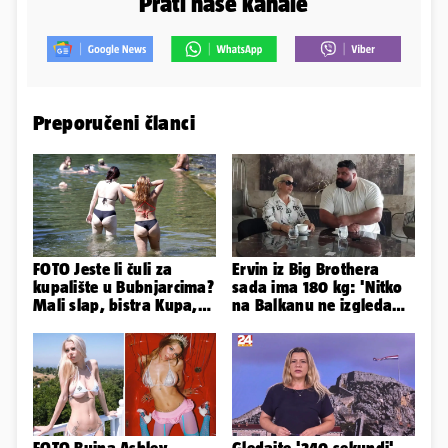
Prati naše kanale
Preporučeni članci
FOTO Jeste li čuli za
Ervin iz Big Brothera
kupalište u Bubnjarcima?
sada ima 180 kg: 'Nitko
Mali slap, bistra Kupa,
na Balkanu ne izgleda
šumski hlad - prava
kao ja, stranci me hvale'
idila!