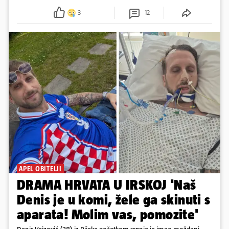
3
12
APEL OBITELJI
DRAMA HRVATA U IRSKOJ 'Naš
Denis je u komi, žele ga skinuti s
aparata! Molim vas, pomozite'