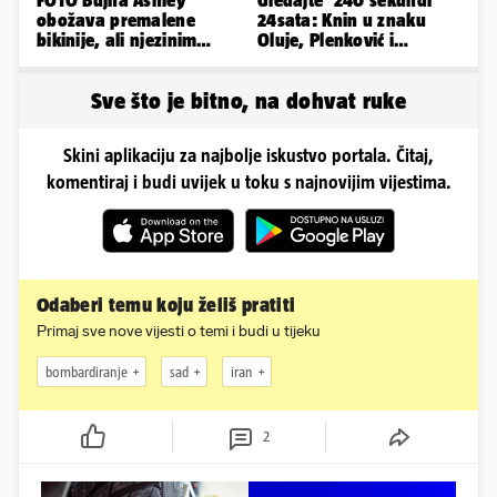
FOTO Bujna Ashley
Gledajte '240 sekundi'
obožava premalene
24sata: Knin u znaku
bikinije, ali njezinim
Oluje, Plenković i
fanovima to uopće ne
Milanović se ignorirali...
smeta
Sve što je bitno, na dohvat ruke
Skini aplikaciju za najbolje iskustvo portala. Čitaj,
komentiraj i budi uvijek u toku s najnovijim vijestima.
Odaberi temu koju želiš pratiti
Primaj sve nove vijesti o temi i budi u tijeku
bombardiranje
sad
iran
2