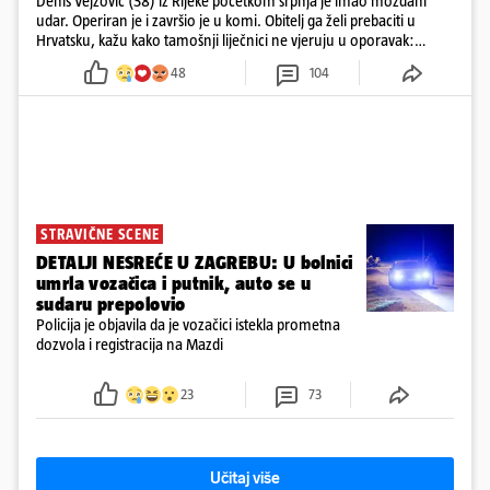
Denis Vejzović (38) iz Rijeke početkom srpnja je imao moždani
udar. Operiran je i završio je u komi. Obitelj ga želi prebaciti u
Hrvatsku, kažu kako tamošnji liječnici ne vjeruju u oporavak:
'Imamo 72 sata'
48
104
STRAVIČNE SCENE
DETALJI NESREĆE U ZAGREBU: U bolnici
umrla vozačica i putnik, auto se u
sudaru prepolovio
Policija je objavila da je vozačici istekla prometna
dozvola i registracija na Mazdi
23
73
Učitaj više