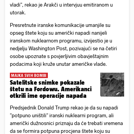
vladi", rekao je Arakči u intervjuu emitiranom u
utorak.
Presretnute iranske komunikacije umanjile su
opseg štete koju su američki napadi nanijeli
iranskom nuklearnom programu, izvijestio je u
nedjelju Washington Post, pozivajući se na četiri
osobe upoznate s povjerljivim obavještajnim
podacima koji kruže unutar američke vlade.
MAJKA SVIH BOMBI
Satelitske snimke pokazale
štetu na Fordowu. Amerikanci
otkrili ime operacije napada
Predsjednik Donald Trump rekao je da su napadi
"potpuno uništili" iranski nuklearni program, ali
američki dužnosnici priznaju da će trebati vremena
da se formira potpuna procjena štete koju su