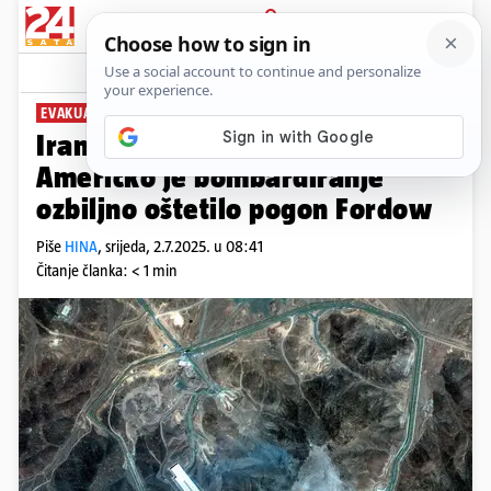
PRIJAVA
News
Komentari
2
EVAKUACIJA I PROCJENA
Iranski šef diplomacije tvrdi:
Američko je bombardiranje
ozbiljno oštetilo pogon Fordow
Piše
HINA
,
srijeda, 2.7.2025. u 08:41
Čitanje članka: < 1 min