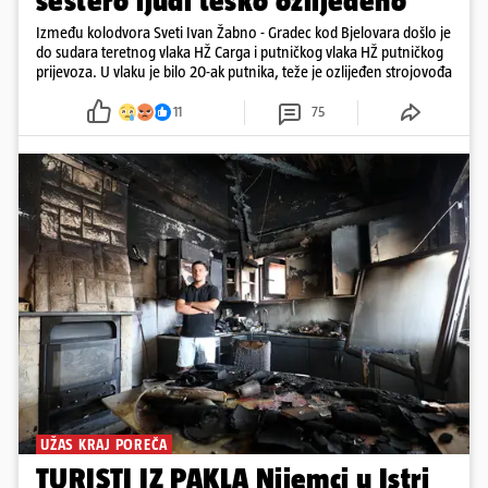
šestero ljudi teško ozlijeđeno
Između kolodvora Sveti Ivan Žabno - Gradec kod Bjelovara došlo je
do sudara teretnog vlaka HŽ Carga i putničkog vlaka HŽ putničkog
prijevoza. U vlaku je bilo 20-ak putnika, teže je ozlijeđen strojovođa
11
75
UŽAS KRAJ POREČA
TURISTI IZ PAKLA Nijemci u Istri