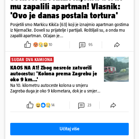
mu zapalili apartman! Vlasnik:
'Ovo je danas postala tortura'
Posjetili smo Markicu Kikića (63) koji je iznajmio apartman gostima
iz Njemačke. Doveli su prijatelje i partijali. Roštiljali su, a onda mu
zapalili apartman. Očajan je...
10
95
SUDAR DVA KAMIONA
KAOS NA A1! Zbog nesreće zatvorili
autocestu: 'Kolona prema Zagrebu je
oko 9 km...'
Na 10. kilometru autoceste kolona u smjeru
Zagreba duga je oko 9 kilometara, dok je u smjeru
mora kolona duga oko tri kilometra
14
23
Učitaj više