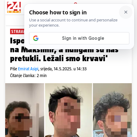
PRIJAVA
News
Komentari
159
STRAVA NA UTAKMICI
Ispovijest Talijana: 'Došli smo
na Maksimir, a huligani su nas
pretukli. Ležali smo krvavi'
Piše
Emirat Asipi
,
srijeda, 14.5.2025. u 14:33
Čitanje članka: 2 min