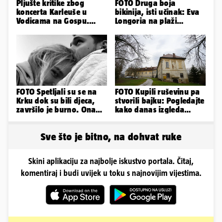
Pljušte kritike zbog
FOTO Druga boja
koncerta Karleuše u
bikinija, isti učinak: Eva
Vodicama na Gospu.
Longoria na plaži
Gradonačelnik:
pipkala svoje zanosne
'Neprimjereno'
obline
FOTO Spetljali su se na
FOTO Kupili ruševinu pa
Krku dok su bili djeca,
stvorili bajku: Pogledajte
završilo je burno. Ona
kako danas izgleda
sad želi 50 milijuna eura
dvorac u Zagorju
Sve što je bitno, na dohvat ruke
Skini aplikaciju za najbolje iskustvo portala. Čitaj,
komentiraj i budi uvijek u toku s najnovijim vijestima.