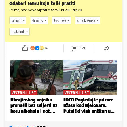
Odaberi temu koju želiš pratiti
Primaj sve nove vijesti o temi i budi u tijeku
talijani
dinamo
tučnjava
crna kronika
maksimir
14
159