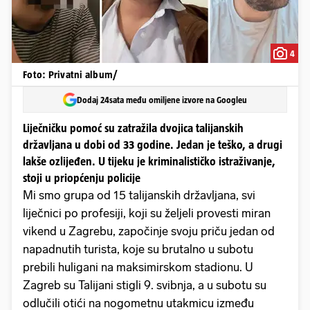
4
Foto: Privatni album/
Dodaj 24sata među omiljene izvore na Googleu
Liječničku pomoć su zatražila dvojica talijanskih
državljana u dobi od 33 godine. Jedan je teško, a drugi
lakše ozlijeđen. U tijeku je kriminalističko istraživanje,
stoji u priopćenju policije
Mi smo grupa od 15 talijanskih državljana, svi
liječnici po profesiji, koji su željeli provesti miran
vikend u Zagrebu, započinje svoju priču jedan od
napadnutih turista, koje su brutalno u subotu
prebili huligani na maksimirskom stadionu. U
Zagreb su Talijani stigli 9. svibnja, a u subotu su
odlučili otići na nogometnu utakmicu između