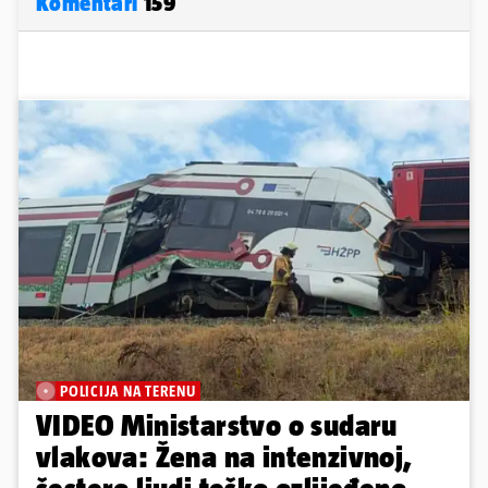
Komentari
159
POLICIJA NA TERENU
VIDEO Ministarstvo o sudaru
vlakova: Žena na intenzivnoj,