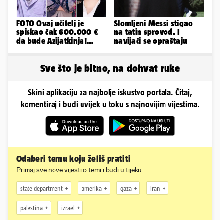
FOTO Ovaj učitelj je
Slomljeni Messi stigao
spiskao čak 600.000 €
na tatin sprovod. I
da bude Azijatkinja!
navijači se opraštaju
Ponovno želi biti
muško...
Sve što je bitno, na dohvat ruke
Skini aplikaciju za najbolje iskustvo portala. Čitaj,
komentiraj i budi uvijek u toku s najnovijim vijestima.
Odaberi temu koju želiš pratiti
Primaj sve nove vijesti o temi i budi u tijeku
state department
amerika
gaza
iran
palestina
izrael