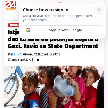
PRIJAVA
News
Komentari
2
'BUDNO SVE PRATIMO'
Istječe rok koji je Washington
dao Izraelu da poboljša uvjete u
Gazi. Javio se State Department
Piše
HINA
,
utorak, 12.11.2024. u 23:18
Čitanje članka: < 1 min