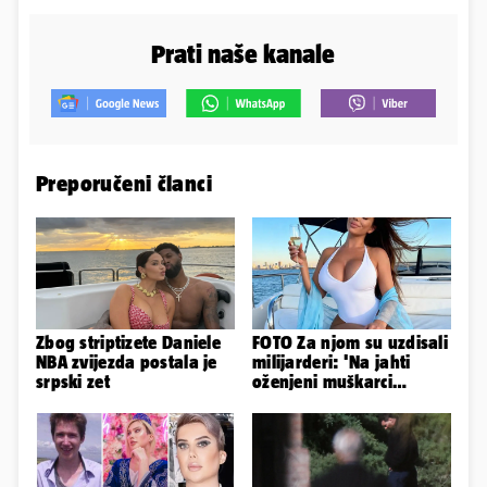
Prati naše kanale
Preporučeni članci
Zbog striptizete Daniele
FOTO Za njom su uzdisali
NBA zvijezda postala je
milijarderi: 'Na jahti
srpski zet
oženjeni muškarci
zaborave na pravila'