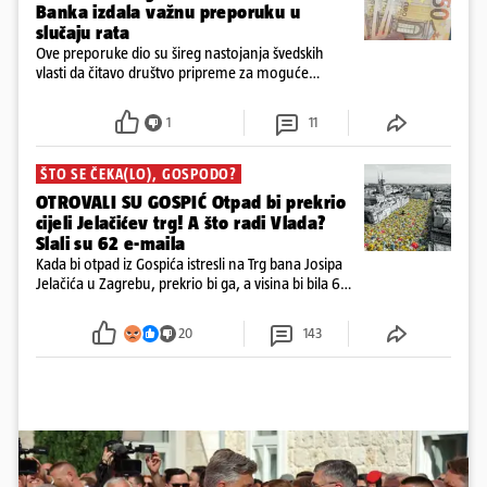
Banka izdala važnu preporuku u
slučaju rata
Ove preporuke dio su šireg nastojanja švedskih
vlasti da čitavo društvo pripreme za moguće
posljedice vojnih ili kibernetičkih napada
1
11
ŠTO SE ČEKA(LO), GOSPODO?
OTROVALI SU GOSPIĆ Otpad bi prekrio
cijeli Jelačićev trg! A što radi Vlada?
Slali su 62 e-maila
Kada bi otpad iz Gospića istresli na Trg bana Josipa
Jelačića u Zagrebu, prekrio bi ga, a visina bi bila 6
metara. Smeće stane u 284.600 kubnih kocaka.
Kada bi slagali jednu na drugu, visina bi bila kao
20
143
2600 katedrala