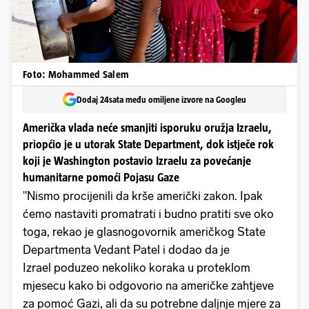
Foto: Mohammed Salem
Dodaj 24sata među omiljene izvore na Googleu
Američka vlada neće smanjiti isporuku oružja Izraelu,
priopćio je u utorak State Department, dok istječe rok
koji je Washington postavio Izraelu za povećanje
humanitarne pomoći Pojasu Gaze
"Nismo procijenili da krše američki zakon. Ipak
ćemo nastaviti promatrati i budno pratiti sve oko
toga, rekao je glasnogovornik američkog State
Departmenta Vedant Patel i dodao da je
Izrael poduzeo nekoliko koraka u proteklom
mjesecu kako bi odgovorio na američke zahtjeve
za pomoć Gazi, ali da su potrebne daljnje mjere za