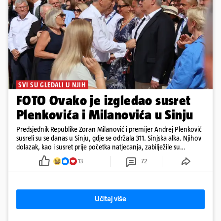
SVI SU GLEDALI U NJIH
FOTO Ovako je izgledao susret
Plenkovića i Milanovića u Sinju
Predsjednik Republike Zoran Milanović i premijer Andrej Plenković
susreli su se danas u Sinju, gdje se održala 311. Sinjska alka. Njihov
dolazak, kao i susret prije početka natjecanja, zabilježile su
kamere. Uz Milanovića i Plenkovića, na Alku su stigli i predsjednik
13
72
Hrvatskog sabora Gordan Jandroković, sinjski gradonačelnik Miro
Bulj, zagrebački gradonačelnik Tomislav Tomašević te dubrovački
gradonačelnik Mato Franković.
Učitaj više