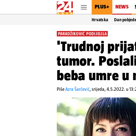
PLUS+
NEWS
Hrvatska
Dan pobjed
PARADŽIKOVIĆ PODIJELILA
'Trudnoj prija
tumor. Poslal
beba umre u n
Piše
Azra Šarčević
,
srijeda, 4.5.2022. u 13: