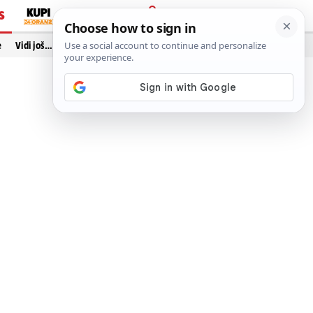
S
PRIJAVA
e
Vidi još…