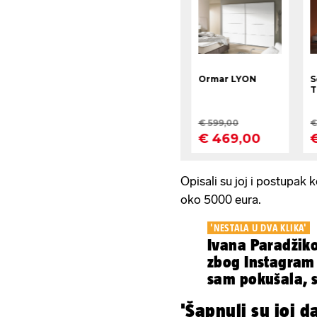
Opisali su joj i postupak ko
oko 5000 eura.
'NESTALA U DVA KLIKA'
Ivana Paradžikov
zbog Instagram 
sam pokušala, s
neslužbeno
'Šapnuli su joj d