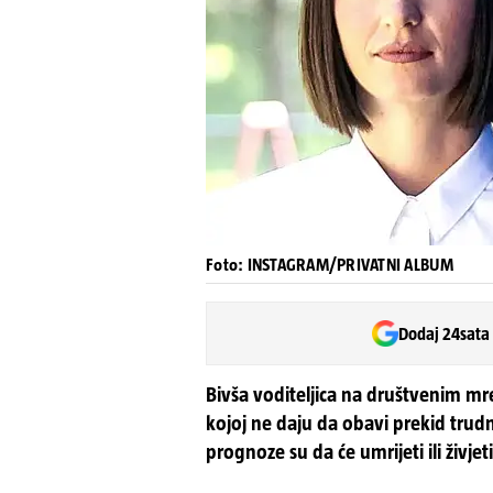
Foto: INSTAGRAM/PRIVATNI ALBUM
Dodaj 24sata
Bivša voditeljica na društvenim mrež
kojoj ne daju da obavi prekid trud
prognoze su da će umrijeti ili živjet