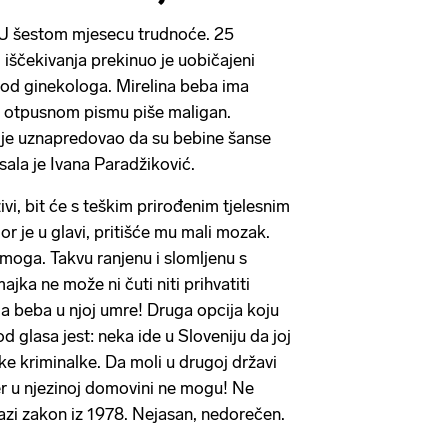
a. U šestom mjesecu trudnoće. 25
 iščekivanja prekinuo je uobičajeni
kod ginekologa. Mirelina beba ima
U otpusnom pismu piše maligan.
o je uznapredovao da su bebine šanse
isala je Ivana Paradžiković.
vi, bit će s teškim prirođenim tjelesnim
r je u glavi, pritišće mu mali mozak.
amoga. Takvu ranjenu i slomljenu s
ka ne može ni čuti niti prihvatiti
a beba u njoj umre! Druga opcija koju
pod glasa jest: neka ide u Sloveniju da joj
 kriminalke. Da moli u drugoj državi
jer u njezinoj domovini ne mogu! Ne
nazi zakon iz 1978. Nejasan, nedorečen.