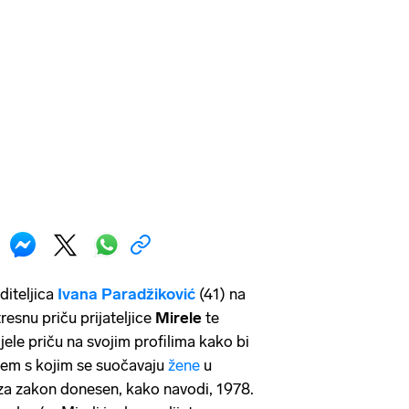
diteljica
Ivana Paradžiković
(41) na
tresnu priču prijateljice
Mirele
te
ijele priču na svojim profilima kako bi
blem s kojim se suočavaju
žene
u
n za zakon donesen, kako navodi, 1978.