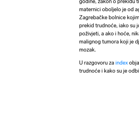
godine, zakon o prekidu tr
maternici oboljelo je od
Zagrebačke bolnice kojima 
prekid trudnoće, iako su 
poživjeti, a ako i hoće, n
malignog tumora koji je dj
mozak.
U razgovoru za
index
obja
trudnoće i kako su je odb