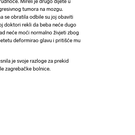
udnoće. Mireli je drugo dijete u
 agresivnog tumora na mozgu.
se obratila odbile su joj obaviti
joj doktori rekli da beba neće dugo
ikad neće moći normalno živjeti zbog
etetu deformirao glavu i pritišće mu
snila je svoje razloge za prekid
ile zagrebačke bolnice.