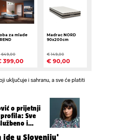
ji uključuje i sahranu, a sve će platiti
ić o prijetnji
profila: Sve
lužbeno i
a ide u Sloveniju'