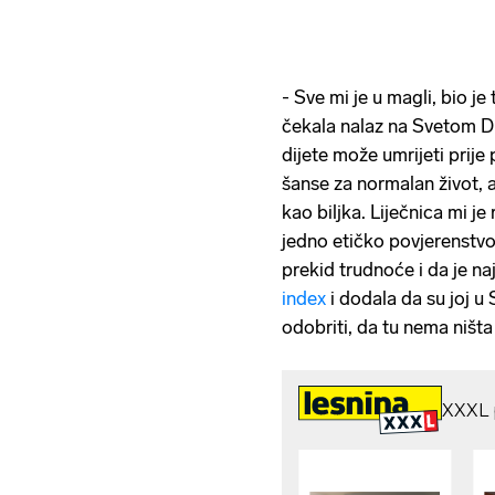
- Sve mi je u magli, bio j
čekala nalaz na Svetom Du
dijete može umrijeti prije
šanse za normalan život, a
kao biljka. Liječnica mi je
jedno etičko povjerenstv
prekid trudnoće i da je naj
index
i dodala da su joj u 
odobriti, da tu nema ništa