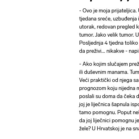
- Ovo je moja prijateljic
tjedana sreće, uzbuđenja i
utorak, redovan pregled 
tumor. Jako velik tumor. 
Posljednja 4 tjedna tolik
da preživi... nikakve - nap
- Ako kojim slučajem preži
ili duševnim manama. Tumo
Veći praktički od njega s
prognozom koju nijedna maj
poslali su doma da čeka d
joj je liječnica šapnula is
tamo pomognu. Poput neke
da joj liječnici pomognu 
žele? U Hrvatskoj je na s