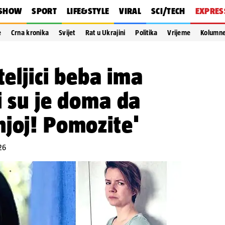
SHOW
SPORT
LIFE&STYLE
VIRAL
SCI/TECH
EXPRES
e
Crna kronika
Svijet
Rat u Ukrajini
Politika
Vrijeme
Kolumn
teljici beba ima
i su je doma da
joj! Pomozite'
26