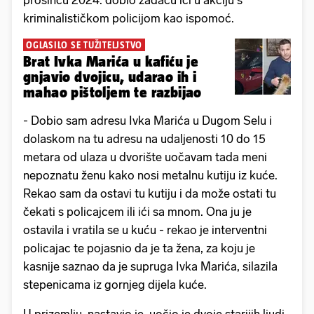
prosincu 2024. dobio zadaću ići u akciju s
kriminalističkom policijom kao ispomoć.
OGLASILO SE TUŽITELJSTVO
Brat Ivka Marića u kafiću je
gnjavio dvojicu, udarao ih i
mahao pištoljem te razbijao
- Dobio sam adresu Ivka Marića u Dugom Selu i
dolaskom na tu adresu na udaljenosti 10 do 15
metara od ulaza u dvorište uočavam tada meni
nepoznatu ženu kako nosi metalnu kutiju iz kuće.
Rekao sam da ostavi tu kutiju i da može ostati tu
čekati s policajcem ili ići sa mnom. Ona ju je
ostavila i vratila se u kuću - rekao je interventni
policajac te pojasnio da je ta žena, za koju je
kasnije saznao da je supruga Ivka Marića, silazila
stepenicama iz gornjeg dijela kuće.