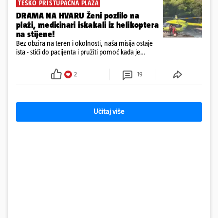
TEŠKO PRISTUPAČNA PLAŽA
DRAMA NA HVARU Ženi pozlilo na
plaži, medicinari iskakali iz helikoptera
na stijene!
Bez obzira na teren i okolnosti, naša misija ostaje
ista - stići do pacijenta i pružiti pomoć kada je
najpotrebnija - objavilo je Ministarstvo zdravstva na
Facebooku
2
19
Učitaj više