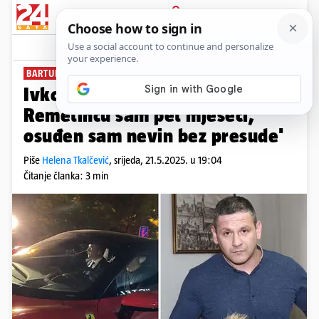
PRIJAVA
News
Komentari
17
BARTULIČIN VOZAČ
Ivko Marić na sudu zavapio: 'U
Remetincu sam pet mjeseci,
osuđen sam nevin bez presude'
Piše
Helena Tkalčević
,
srijeda, 21.5.2025. u 19:04
Čitanje članka: 3 min