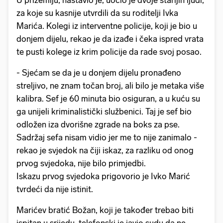
U prizemlju, nastavio je, uočio je dvoje starijih ljudi,
za koje su kasnije utvrdili da su roditelji Ivka
Marića. Kolegi iz interventne policije, koji je bio u
donjem dijelu, rekao je da izađe i čeka ispred vrata
te pusti kolege iz krim policije da rade svoj posao.
- Sjećam se da je u donjem dijelu pronađeno
streljivo, ne znam točan broj, ali bilo je metaka više
kalibra. Sef je 60 minuta bio osiguran, a u kuću su
ga unijeli kriminalistički službenici. Taj je sef bio
odložen iza dvorišne zgrade na boks za pse.
Sadržaj sefa nisam vidio jer me to nije zanimalo -
rekao je svjedok na čiji iskaz, za razliku od onog
prvog svjedoka, nije bilo primjedbi.
Iskazu prvog svjedoka prigovorio je Ivko Marić
tvrdeći da nije istinit.
Marićev bratić Božan, koji je također trebao biti