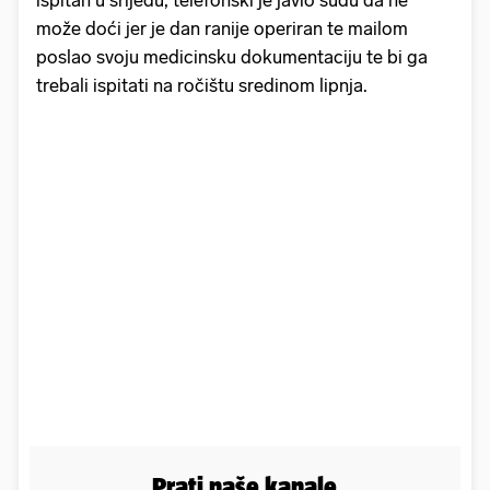
ispitan u srijedu, telefonski je javio sudu da ne
može doći jer je dan ranije operiran te mailom
poslao svoju medicinsku dokumentaciju te bi ga
trebali ispitati na ročištu sredinom lipnja.
Prati naše kanale