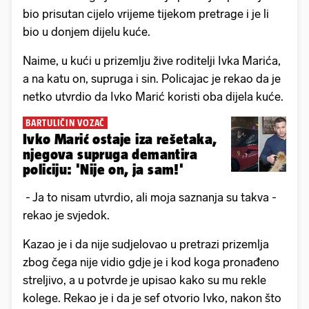
bio prisutan cijelo vrijeme tijekom pretrage i je li
bio u donjem dijelu kuće.
Naime, u kući u prizemlju žive roditelji Ivka Marića,
a na katu on, supruga i sin. Policajac je rekao da je
netko utvrdio da Ivko Marić koristi oba dijela kuće.
BARTULIČIN VOZAČ
Ivko Marić ostaje iza rešetaka,
njegova supruga demantira
policiju: 'Nije on, ja sam!'
- Ja to nisam utvrdio, ali moja saznanja su takva -
rekao je svjedok.
Kazao je i da nije sudjelovao u pretrazi prizemlja
zbog čega nije vidio gdje je i kod koga pronađeno
streljivo, a u potvrde je upisao kako su mu rekle
kolege. Rekao je i da je sef otvorio Ivko, nakon što