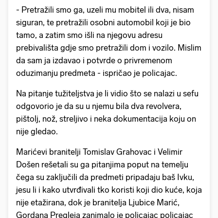
- Pretražili smo ga, uzeli mu mobitel ili dva, nisam
siguran, te pretražili osobni automobil koji je bio
tamo, a zatim smo išli na njegovu adresu
prebivališta gdje smo pretražili dom i vozilo. Mislim
da sam ja izdavao i potvrde o privremenom
oduzimanju predmeta - ispričao je policajac.
Na pitanje tužiteljstva je li vidio što se nalazi u sefu
odgovorio je da su u njemu bila dva revolvera,
pištolj, nož, streljivo i neka dokumentacija koju on
nije gledao.
Marićevi branitelji Tomislav Grahovac i Velimir
Došen rešetali su ga pitanjima poput na temelju
čega su zaključili da predmeti pripadaju baš Ivku,
jesu li i kako utvrđivali tko koristi koji dio kuće, koja
nije etažirana, dok je branitelja Ljubice Marić,
Gordana Pregleja zanimalo je policajac policajac