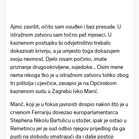
Ajmo završit, očito sam osuđen i bez presude. U
istražnom zatvoru sam točno pet mjeseci. U
kaznenom postupku bi odvjetništvo trebalo
dokazivati krivnju, a ja umjesto toga dokazujem
svoju nevinost. Djelo nisam počinio, imate
priznanje drugookrivljene, svjedoke... Osim mene
nema nikoga tko je u istražnom zatvoru toliko zbog
tri pištolja i cjevčice, zavapio je na Općinskom
kaznenom sudu u Zagrebu Ivko Marić.
Marić, koji je u fokus javnosti dospio nakon što je u
crvenom Ferrariju dovezao europarlamentarca
Stephena Nikolu Bartulicu u stožer, ipak je ostao u
Remetincu jer je sud odbio njegov prijedlog da ga
pusti na slobodu smatrajući da i dalje postoji