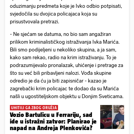
oduzimanju predmeta koje je Ivko odbio potpisati,
svjedočila su dvojica policajaca koja su
prisustvovala pretrazi.
- Ne sjećam se datuma, no bio sam angažiran
prilikom kriminalističkog istraživanja Ivka Marića.
Bili smo podijeljeni u nekoliko skupina, a ja sam,
kako sam rekao, radio na krim istraživanju. To je
podrazumijevalo pronalazak, uhićenje i pretrage za
što su već bili pribavljeni nalozi. Vođa skupine
odredio je da ću ja biti zapisničar - kazao je
zagrebački krim policajac te dodao da su Marića
našli u ugostiteljskom objektu u Donjim Sveticama.
UHITILI GA ZBOG ORUŽJA
Vozio Bartulicu u Ferrariju, sad
ide u istražni zatvor: Planirao je
napad na Andreja Plenkovića?