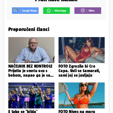
Preporučeni članci
NAČELNIK BEZ KONTROLE
FOTO Zgrozila bi Cro
Prijetio je smrću ocu s
Copa. Voli se šamarati,
bebom, napao ga je sa
sami joj se javljaju
svoja dva sina!
E tako se 'bilda'
FOTO Nives na moru