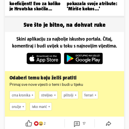
koeficijent! Evo za koliko
pokazala svoje atribute:
je Hrvatska skočila
'Miriše kokos...'
nakon pobjeda naših
klubova
Sve što je bitno, na dohvat ruke
Skini aplikaciju za najbolje iskustvo portala. Čitaj,
komentiraj i budi uvijek u toku s najnovijim vijestima.
Odaberi temu koju želiš pratiti
Primaj sve nove vijesti o temi i budi u tijeku
crna kronika
streljivo
pištolji
ferrari
oružje
ivko marić
2
17