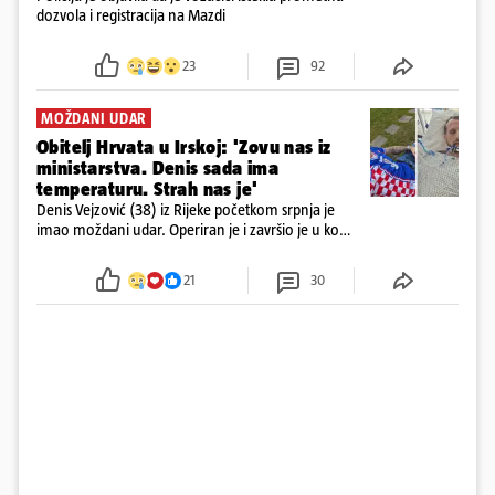
dozvola i registracija na Mazdi
23
92
MOŽDANI UDAR
Obitelj Hrvata u Irskoj: 'Zovu nas iz
ministarstva. Denis sada ima
temperaturu. Strah nas je'
Denis Vejzović (38) iz Rijeke početkom srpnja je
imao moždani udar. Operiran je i završio je u komi.
Obitelj ga želi prebaciti u Hrvatsku, kažu kako
tamošnji liječnici ne vjeruju u oporavak: 'Imamo
21
30
72 sata'