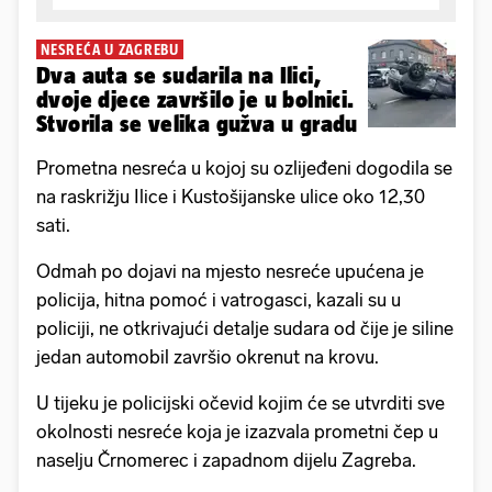
NESREĆA U ZAGREBU
Dva auta se sudarila na Ilici,
dvoje djece završilo je u bolnici.
Stvorila se velika gužva u gradu
Prometna nesreća u kojoj su ozlijeđeni dogodila se
na raskrižju Ilice i Kustošijanske ulice oko 12,30
sati.
Odmah po dojavi na mjesto nesreće upućena je
policija, hitna pomoć i vatrogasci, kazali su u
policiji, ne otkrivajući detalje sudara od čije je siline
jedan automobil završio okrenut na krovu.
U tijeku je policijski očevid kojim će se utvrditi sve
okolnosti nesreće koja je izazvala prometni čep u
naselju Črnomerec i zapadnom dijelu Zagreba.