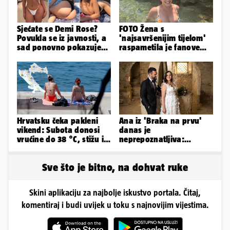
Sjećate se Demi Rose?
FOTO Žena s
Povukla se iz javnosti, a
'najsavršenijim tijelom'
sad ponovno pokazuje
raspametila je fanove
obline. Ovako izgleda
zaigranim fotkama iz
plićaka
Hrvatsku čeka pakleni
Ana iz 'Braka na prvu'
vikend: Subota donosi
danas je
vrućine do 38 °C, stižu i
neprepoznatljiva:
grmljavinski pljuskovi
Odselila je iz Hrvatske, a
ovako sad izgleda
Sve što je bitno, na dohvat ruke
Skini aplikaciju za najbolje iskustvo portala. Čitaj,
komentiraj i budi uvijek u toku s najnovijim vijestima.