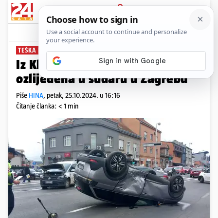
PRIJAVA
News
Komentari
1
TEŠKA NESREĆA NA ILICI
Iz Klaićeve pustili djecu koja su
ozlijeđena u sudaru u Zagrebu
Piše
HINA
,
petak, 25.10.2024. u 16:16
Čitanje članka: < 1 min