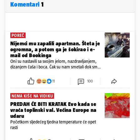
Komentari
1
POREČ
Nijemci mu zapalili apartman. Šteta je
ogromna, a potom ga je šokirao i e-
mail od Bookinga
Oni su nastavili sa svojim jelom, nazdravljanjem,
dizanjem čaša i boca. Čak su nam smetali dok smo
u panici kupili crijeva kako bismo pokušali ugasiti
požar, rekao je vlasnik
11
100
NEMA KIŠE NA VIDIKU
PREDAH ĆE BITI KRATAK Evo kada se
vraća toplinski val. Većina Europe na
udaru
Početkom sljedećeg tjedna temperature će opet
rasti