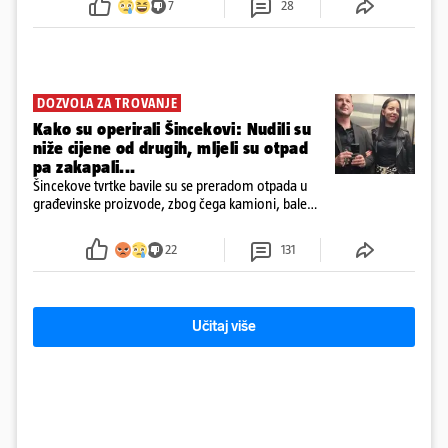
7
28
DOZVOLA ZA TROVANJE
Kako su operirali Šincekovi: Nudili su
niže cijene od drugih, mljeli su otpad
pa zakapali...
Šincekove tvrtke bavile su se preradom otpada u
građevinske proizvode, zbog čega kamioni, bale
plastike i samljeveni materijal dugo nisu izazivali
sumnju
22
131
Učitaj više