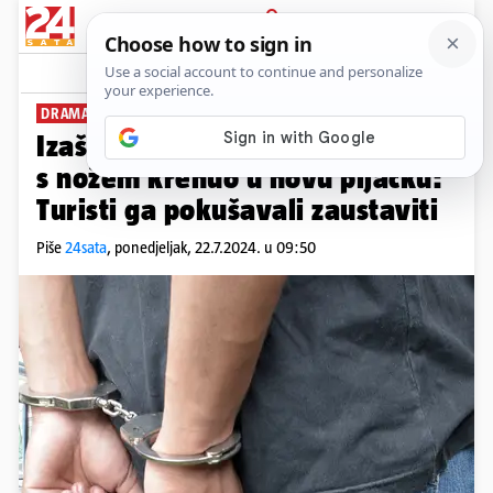
PRIJAVA
News
Komentari
29
DRAMA U SPLITU
Izašao iz zatvora pa dan nakon
s nožem krenuo u novu pljačku:
Turisti ga pokušavali zaustaviti
Piše
24sata
,
ponedjeljak, 22.7.2024. u 09:50