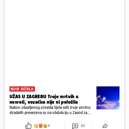
NOVI DETALJI
UŽAS U ZAGREBU Troje mrtvih u
nesreći, vozačica nije ni položila
Nakon obavljenog očevida tijela svih troje smrtno
stradalih prevezena su na obdukciju u Zavod za
sudsku medicinu i kriminalistiku u Zagrebu, a
policija nastavlja kriminalističko istraživanje
6
83