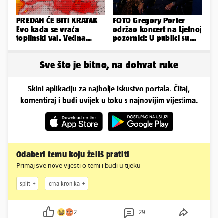
PREDAH ĆE BITI KRATAK
FOTO Gregory Porter
Evo kada se vraća
održao koncert na Ljetnoj
toplinski val. Većina
pozornici: U publici su
Europe na udaru
bili Mateša i Blanka
Sve što je bitno, na dohvat ruke
Skini aplikaciju za najbolje iskustvo portala. Čitaj,
komentiraj i budi uvijek u toku s najnovijim vijestima.
Odaberi temu koju želiš pratiti
Primaj sve nove vijesti o temi i budi u tijeku
split
crna kronika
2
29