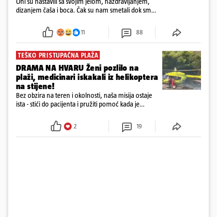
Oni su nastavili sa svojim jelom, nazdravljanjem,
dizanjem čaša i boca. Čak su nam smetali dok smo
u panici kupili crijeva kako bismo pokušali ugasiti
požar, rekao je vlasnik
11
88
TEŠKO PRISTUPAČNA PLAŽA
DRAMA NA HVARU Ženi pozlilo na
plaži, medicinari iskakali iz helikoptera
na stijene!
Bez obzira na teren i okolnosti, naša misija ostaje
ista - stići do pacijenta i pružiti pomoć kada je
najpotrebnija - objavilo je Ministarstvo zdravstva na
Facebooku
2
19