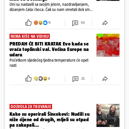
Oni su nastavili sa svojim jelom, nazdravljanjem,
dizanjem čaša i boca. Čak su nam smetali dok smo
u panici kupili crijeva kako bismo pokušali ugasiti
požar, rekao je vlasnik
11
93
NEMA KIŠE NA VIDIKU
PREDAH ĆE BITI KRATAK Evo kada se
vraća toplinski val. Većina Europe na
udaru
Početkom sljedećeg tjedna temperature će opet
rasti
6
25
DOZVOLA ZA TROVANJE
Kako su operirali Šincekovi: Nudili su
niže cijene od drugih, mljeli su otpad
pa zakapali...