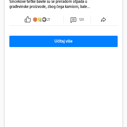
Šincekove tvrtke bavile su se preradom otpada u
građevinske proizvode, zbog čega kamioni, bale
plastike i samljeveni materijal dugo nisu izazivali
sumnju
21
120
Učitaj više