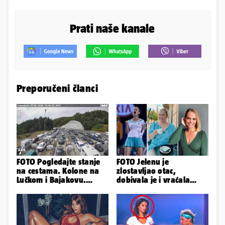
Prati naše kanale
Preporučeni članci
FOTO Pogledajte stanje
FOTO Jelenu je
na cestama. Kolone na
zlostavljao otac,
Lučkom i Bajakovu.
dobivala je i vraćala
Problemi zbog vjetra
kilograme: 'Brutalno me
tukao šakama'