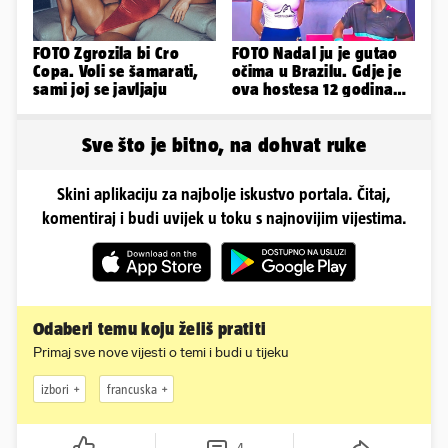
FOTO Zgrozila bi Cro
FOTO Nadal ju je gutao
Copa. Voli se šamarati,
očima u Brazilu. Gdje je
sami joj se javljaju
ova hostesa 12 godina
poslije i kako izgleda?
Sve što je bitno, na dohvat ruke
Skini aplikaciju za najbolje iskustvo portala. Čitaj,
komentiraj i budi uvijek u toku s najnovijim vijestima.
Odaberi temu koju želiš pratiti
Primaj sve nove vijesti o temi i budi u tijeku
izbori
francuska
4