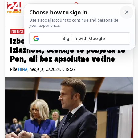
PRIJAVA
News
Komentari
4
DRUGI KRUG
Izbori u Francuskoj: Velika je
izlaznost, očekuje se pobjeda Le
Pen, ali bez apsolutne većine
Piše
HINA
,
nedjelja, 7.7.2024. u 18:27