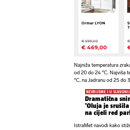
Najniža temperatura zrak
od 20 do 24 °C. Najviša 
°C, na Jadranu od 25 do 3
NEVRIJEME I U SLAVONIJ
Dramatična snim
'Oluja je srušil
na cijeli red pa
automobila'
IstraMet navodi kako stiž