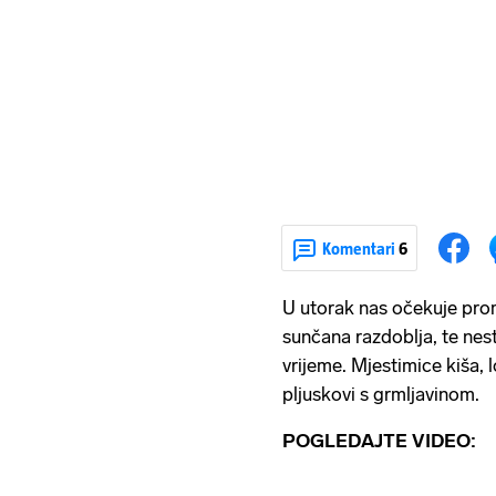
Komentari
6
U utorak nas očekuje pro
sunčana razdoblja, te nest
vrijeme. Mjestimice kiša, l
pljuskovi s grmljavinom.
POGLEDAJTE VIDEO: