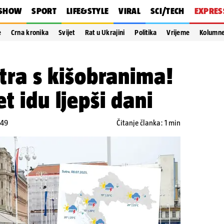
SHOW
SPORT
LIFE&STYLE
VIRAL
SCI/TECH
EXPRES
e
Crna kronika
Svijet
Rat u Ukrajini
Politika
Vrijeme
Kolumn
utra s kišobranima!
t idu ljepši dani
:49
Čitanje članka: 1 min