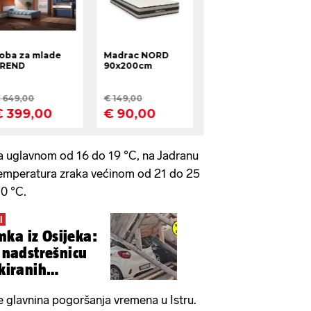
a uglavnom od 16 do 19 °C, na Jadranu
temperatura zraka većinom od 21 do 25
0 °C.
I
ka iz Osijeka:
a nadstrešnicu
rkiranih
e glavnina pogoršanja vremena u Istru.