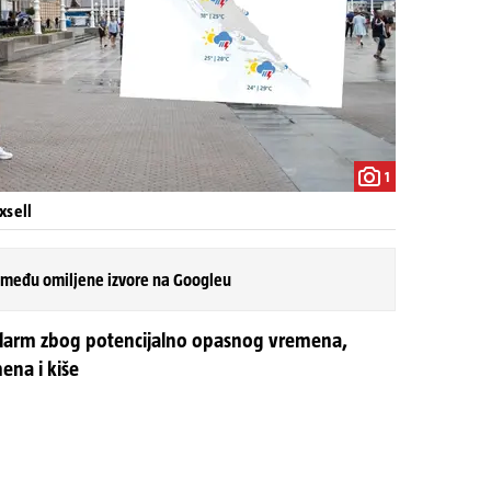
1
xsell
 među omiljene izvore na Googleu
ti alarm zbog potencijalno opasnog vremena,
ena i kiše