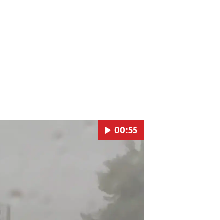
00:55
Pokretanje videa...