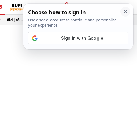
S
PRIJAVA
e
Vidi još…