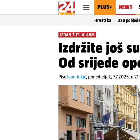
PLUS+
NEWS
Hrvatska
Dan pobjed
IZDAN ŽUTI ALARM
Izdržite još s
Od srijede ope
Piše
Ivan Jukić
,
ponedjeljak, 7.7.2025. u 21