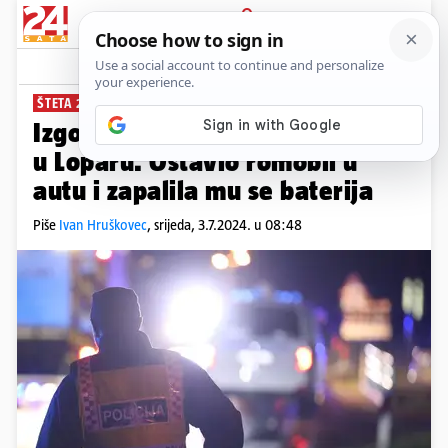
PRIJAVA
News
Komentari
0
ŠTETA 20.000 EURA
Izgorio mu auto na parkiralištu
u Loparu. Ostavio romobil u
autu i zapalila mu se baterija
Piše
Ivan Hruškovec
,
srijeda, 3.7.2024. u 08:48