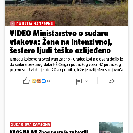
POLICIJA NA TERENU
VIDEO Ministarstvo o sudaru
vlakova: Žena na intenzivnoj,
šestero ljudi teško ozlijeđeno
Između kolodvora Sveti Ivan Žabno - Gradec kod Bjelovara došlo je
do sudara teretnog vlaka HŽ Carga i putničkog vlaka HŽ putničkog
prijevoza. U vlaku je bilo 20-ak putnika, teže je ozlijeđen strojovođa
10
55
SUDAR DVA KAMIONA
KAOS NA A1! Zbog nesreće zatvorili