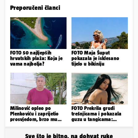
Preporučeni članci
FOTO 50 najljepših
FOTO Maja Šuput
hrvatskih plaža: Koja je
pokazala je isklesano
vama najbolja?
tijelo u bikiniju
Milinović opleo po
FOTO Prekrila grudi
Plenkoviću i zaprijetio
trešnjicama i pokazala
prosvjedom, brzo mu
guzu u tangicama:
stigao odgovor građana
Ovako ljetuje bujna
Gospića
Slavonka
Sve što je bitno, na dohvat ruke