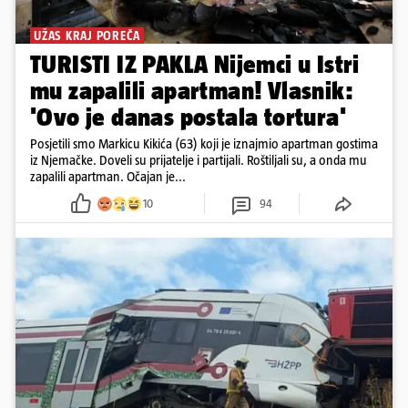
UŽAS KRAJ POREČA
TURISTI IZ PAKLA Nijemci u Istri
mu zapalili apartman! Vlasnik:
'Ovo je danas postala tortura'
Posjetili smo Markicu Kikića (63) koji je iznajmio apartman gostima
iz Njemačke. Doveli su prijatelje i partijali. Roštiljali su, a onda mu
zapalili apartman. Očajan je...
10
94