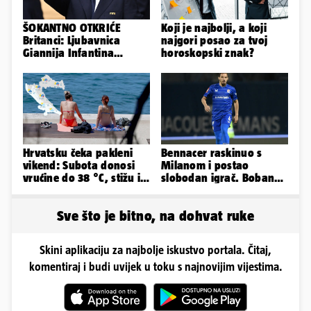
ŠOKANTNO OTKRIĆE
Koji je najbolji, a koji
Britanci: Ljubavnica
najgori posao za tvoj
Giannija Infantina
horoskopski znak?
isplaćena je novcem
Uefe!?
Hrvatsku čeka pakleni
Bennacer raskinuo s
vikend: Subota donosi
Milanom i postao
vrućine do 38 °C, stižu i
slobodan igrač. Boban
grmljavinski pljuskovi
ga želio zadržati u
Dinamu
Sve što je bitno, na dohvat ruke
Skini aplikaciju za najbolje iskustvo portala. Čitaj,
komentiraj i budi uvijek u toku s najnovijim vijestima.