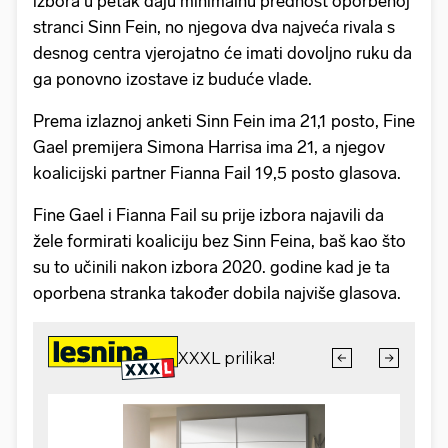
izbora u petak daju minimalnu prednost oporbenoj
stranci Sinn Fein, no njegova dva najveća rivala s
desnog centra vjerojatno će imati dovoljno ruku da
ga ponovno izostave iz buduće vlade.
Prema izlaznoj anketi Sinn Fein ima 21,1 posto, Fine
Gael premijera Simona Harrisa ima 21, a njegov
koalicijski partner Fianna Fail 19,5 posto glasova.
Fine Gael i Fianna Fail su prije izbora najavili da
žele formirati koaliciju bez Sinn Feina, baš kao što
su to učinili nakon izbora 2020. godine kad je ta
oporbena stranka također dobila najviše glasova.