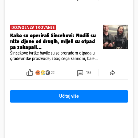
DOZVOLA ZA TROVANJE
Kako su operirali Šincekovi: Nudili su
niže cijene od drugih, mljeli su otpad
pa zakapali...
Šincekove tvrtke bavile su se preradom otpada u
građevinske proizvode, zbog čega kamioni, bale
plastike i samljeveni materijal dugo nisu izazivali
sumnju
22
135
Učitaj više