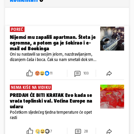
POREČ
Nijemci mu zapalili apartman. Šteta je
ogromna, a potom ga je šokirao i e-
mail od Bookinga
Oni su nastavili sa svojim jelom, nazdravljanjem,
dizanjem čaša i boca. Čak su nam smetali dok smo
u panici kupili crijeva kako bismo pokušali ugasiti
požar, rekao je vlasnik
11
103
NEMA KIŠE NA VIDIKU
PREDAH ĆE BITI KRATAK Evo kada se
vraća toplinski val. Većina Europe na
udaru
Početkom sljedećeg tjedna temperature će opet
rasti
7
28