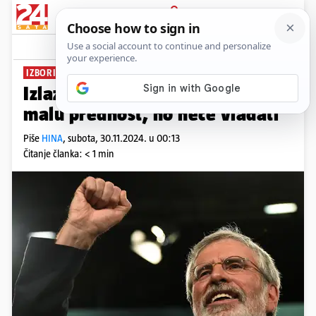
PRIJAVA
News
Komentari
0
IZBORI U IRSKOJ
Izlazne ankete: Sinn Fein ima
malu prednost, no neće vladati
Piše
HINA
,
subota, 30.11.2024. u 00:13
Čitanje članka: < 1 min