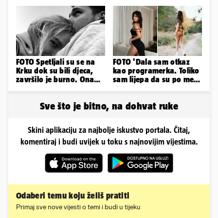
objavila fotke sa svog
oblinama je zapalila
odmora
Instagram
FOTO Spetljali su se na
FOTO 'Dala sam otkaz
Krku dok su bili djeca,
kao programerka. Toliko
završilo je burno. Ona
sam lijepa da su po meni
sad želi 50 milijuna eura
napravili lutku'
Sve što je bitno, na dohvat ruke
Skini aplikaciju za najbolje iskustvo portala. Čitaj,
komentiraj i budi uvijek u toku s najnovijim vijestima.
Odaberi temu koju želiš pratiti
Primaj sve nove vijesti o temi i budi u tijeku