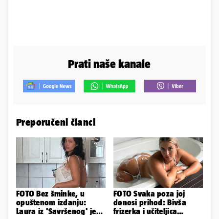
Prati naše kanale
Preporučeni članci
FOTO Bez šminke, u
FOTO Svaka poza joj
opuštenom izdanju:
donosi prihod: Bivša
Laura iz 'Savršenog' je
frizerka i učiteljica