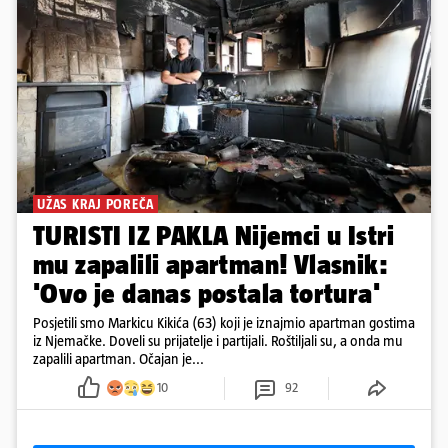
UŽAS KRAJ POREČA
TURISTI IZ PAKLA Nijemci u Istri
mu zapalili apartman! Vlasnik:
'Ovo je danas postala tortura'
Posjetili smo Markicu Kikića (63) koji je iznajmio apartman gostima
iz Njemačke. Doveli su prijatelje i partijali. Roštiljali su, a onda mu
zapalili apartman. Očajan je...
10
92