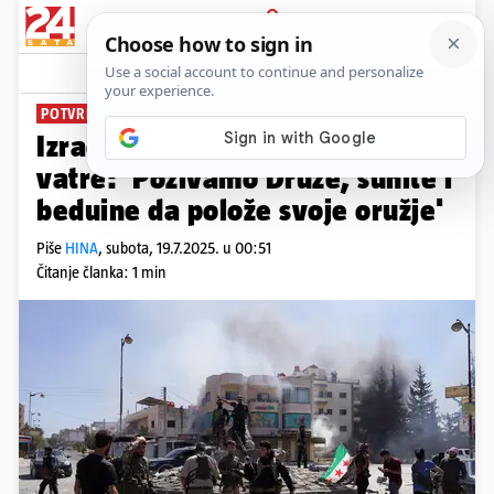
PRIJAVA
News
Komentari
1
POTVRDIO AMERIČKI VELEPOSLANIK
Izrael i Sirija dogovorili prekid
vatre: 'Pozivamo Druze, sunite i
beduine da polože svoje oružje'
Piše
HINA
,
subota, 19.7.2025. u 00:51
Čitanje članka: 1 min