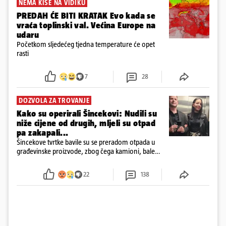
NEMA KIŠE NA VIDIKU
PREDAH ĆE BITI KRATAK Evo kada se
vraća toplinski val. Većina Europe na
udaru
Početkom sljedećeg tjedna temperature će opet
rasti
7
28
DOZVOLA ZA TROVANJE
Kako su operirali Šincekovi: Nudili su
niže cijene od drugih, mljeli su otpad
pa zakapali...
Šincekove tvrtke bavile su se preradom otpada u
građevinske proizvode, zbog čega kamioni, bale
plastike i samljeveni materijal dugo nisu izazivali
sumnju
22
138