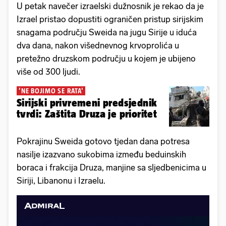
U petak navečer izraelski dužnosnik je rekao da je
Izrael pristao dopustiti ograničen pristup sirijskim
snagama području Sweida na jugu Sirije u iduća
dva dana, nakon višednevnog krvoprolića u
pretežno druzskom području u kojem je ubijeno
više od 300 ljudi.
'NE BOJIMO SE RATA'
Sirijski privremeni predsjednik
tvrdi: Zaštita Druza je prioritet
Pokrajinu Sweida gotovo tjedan dana potresa
nasilje izazvano sukobima između beduinskih
boraca i frakcija Druza, manjine sa sljedbenicima u
Siriji, Libanonu i Izraelu.